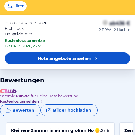
Filter
ab
436 €
05.09.2026 - 07.09.2026
Frühstück
2 ERW • 2 Nächte
Doppelzimmer
Kostenlos stornierbar
Bis 04.09.2026, 23:59
Hotelangebote
ansehen
Bewertungen
Sammle
Punkte
für Deine Hotelbewertung.
Kostenlos anmelden
Bewerten
Bilder hochladen
Kleinere Zimmer in einem großen Hotel nahe der Altst
5
/ 6
Zent