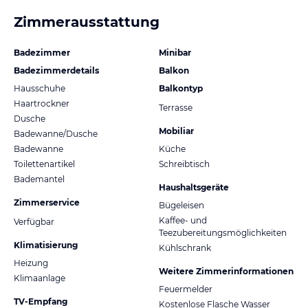
Zimmerausstattung
Badezimmer
Minibar
Badezimmerdetails
Balkon
Hausschuhe
Balkontyp
Haartrockner
Terrasse
Dusche
Mobiliar
Badewanne/Dusche
Badewanne
Küche
Toilettenartikel
Schreibtisch
Bademantel
Haushaltsgeräte
Zimmerservice
Bügeleisen
Kaffee- und
Verfügbar
Teezubereitungsmöglichkeiten
Klimatisierung
Kühlschrank
Heizung
Weitere Zimmerinformationen
Klimaanlage
Feuermelder
TV-Empfang
Kostenlose Flasche Wasser