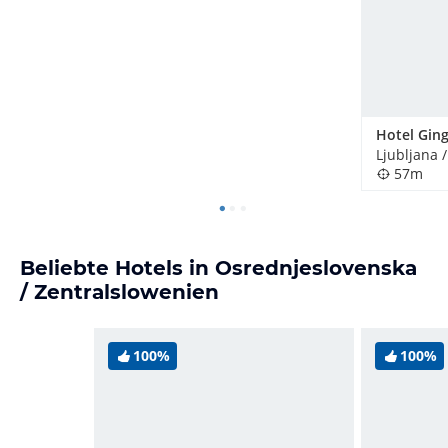
Hotel Gin
Ljubljana 
57m
Beliebte Hotels in Osrednjeslovenska
/ Zentralslowenien
100%
100%