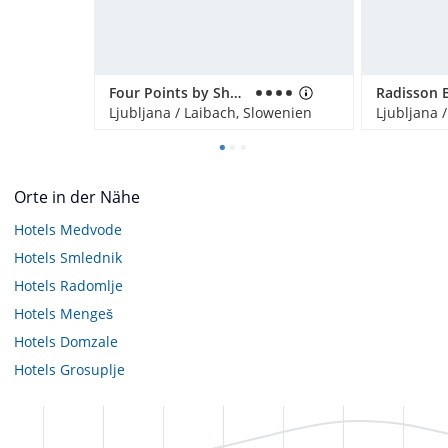
Four Points by Sheraton Hotel Ljubljana Mons
Ljubljana / Laibach, Slowenien
Ljubljana 
Orte in der Nähe
Hotels
Medvode
Hotels
Smlednik
Hotels
Radomlje
Hotels
Mengeš
Hotels
Domzale
Hotels
Grosuplje