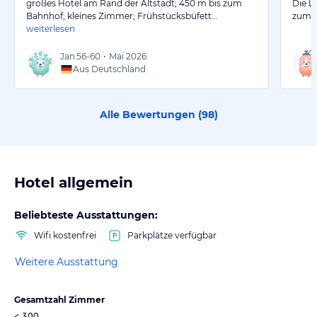
großes Hotel am Rand der Altstadt; 450 m bis zum
Die La
Bahnhof; kleines Zimmer; Frühstücksbüfett…
zum W
weiterlesen
Jan
56-60
•
Mai 2026
Aus Deutschland
Alle Bewertungen (
98
)
Hotel allgemein
Beliebteste Ausstattungen:
Wifi kostenfrei
Parkplätze verfügbar
Weitere Ausstattung
Gesamtzahl Zimmer
< 300