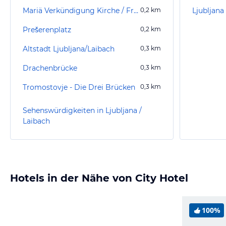
Mariä Verkündigung Kirche / Franziskanerkirche
0,2
km
Ljubljan
Prešerenplatz
0,2
km
Altstadt Ljubljana/Laibach
0,3
km
Drachenbrücke
0,3
km
Tromostovje - Die Drei Brücken
0,3
km
Sehenswürdigkeiten in Ljubljana /
Laibach
Hotels in der Nähe von City Hotel
100%