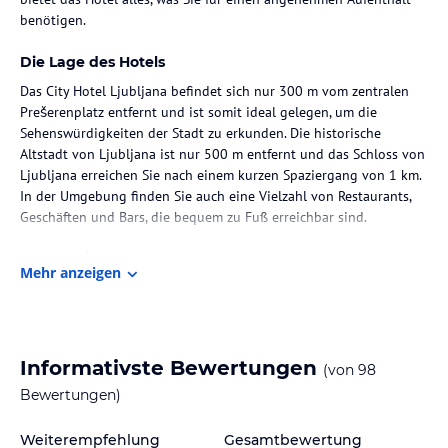
benötigen.
Die Lage des Hotels
Das City Hotel Ljubljana befindet sich nur 300 m vom zentralen
Prešerenplatz entfernt und ist somit ideal gelegen, um die
Sehenswürdigkeiten der Stadt zu erkunden. Die historische
Altstadt von Ljubljana ist nur 500 m entfernt und das Schloss von
Ljubljana erreichen Sie nach einem kurzen Spaziergang von 1 km.
In der Umgebung finden Sie auch eine Vielzahl von Restaurants,
Geschäften und Bars, die bequem zu Fuß erreichbar sind.
Zimmer / Unterbringung im Hotel
Mehr anzeigen
Die Zimmer im City Hotel Ljubljana sind klimatisiert und in hellen
Farben gehalten. Jedes Zimmer verfügt über einen Flachbild-
Kabel-TV, einen Safe und einen Schreibtisch. Das eigene Bad ist
mit einer Dusche und einem Haartrockner ausgestattet.
Informativste Bewertungen
(von
98
Kostenloses Highspeed-WLAN steht in allen Bereichen des Hotels
zur Verfügung.
Bewertungen)
Gastronomie im Hotel
Weiterempfehlung
Gesamtbewertung