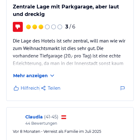
Zentrale Lage mit Parkgarage, aber laut
und dreckig
3
/ 6
Die Lage des Hotels ist sehr zentral, will man wie wir
zum Weihnachtsmarkt ist dies sehr gut. Die
vorhandene Tiefgarage (20,- pro Tag) ist eine echte
Erleichterung, da man in der Innenstadt sonst kaum
parken kann. Das wars dann aber leider auch schon
Mehr anzeigen
mit den positiven Aspekten.
Hilfreich
Teilen
Die Zimmer scheinen zwar renoviert zu sein, jedoch
sind die Fenster undicht, so dass es zieht und vor
allem von der Straße sehr laut ist. Viel schlimmer
aber noch ist die, nicht vorhandene, Sauberkeit. Nicht
Claudia
(
41-45
)
nur sind die Teppichböden…
44
Bewertungen
Vor 8 Monaten • Verreist als Familie im Juli 2025