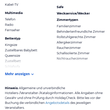
Kabel-TV
Safe
Multimedia
Weckservice/Wecker
Telefon
Zimmertypen
Radio
Familienzimmer
Fernseher
Behindertenfreundliche Zimmer
Rollstuhlgerechte Zimmer
Bettentyp
Allergikerzimmer
Kingsize
Raucherzimmer
Zustellbares Babybett
Schallisolierte Zimmer
Queensize
Nichtraucherzimmer
Zustellbett
Schlafsofa
Mehr anzeigen
Hinweis:
Allgemeine und unverbindliche
Hoteliers-/Veranstalter-/Kataloginformationen. Alle Angaben ohne
Gewähr und ohne Prüfung durch HolidayCheck. Bitte lies vor der
Buchung die verbindlichen
Angebotsdetails
des jeweiligen
Veranstalters.