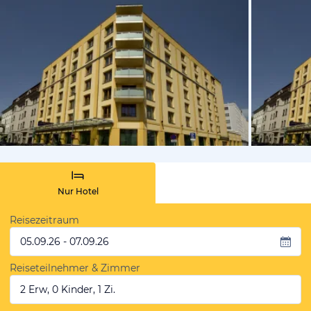
vom Hotelie
Nur Hotel
Reisezeitraum
05.09.26 - 07.09.26
Reiseteilnehmer & Zimmer
2 Erw, 0 Kinder, 1 Zi.