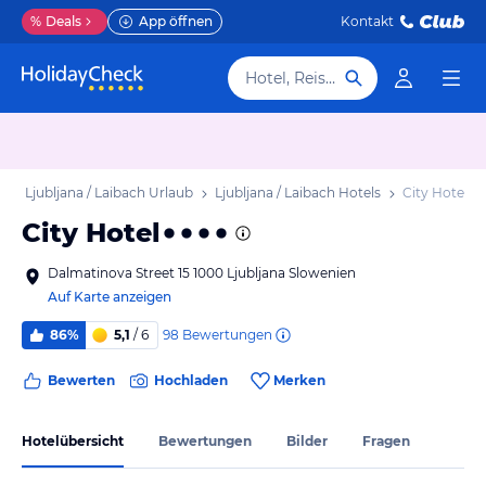
%
Deals
App öffnen
Kontakt
Hotel, Reiseziel
b
Ljubljana / Laibach Urlaub
Ljubljana / Laibach Hotels
City Hotel
City Hotel
Dalmatinova Street 15 1000 Ljubljana Slowenien
Auf Karte anzeigen
98
Bewertungen
86%
5,1
/ 6
Bewerten
Hochladen
Merken
Hotelübersicht
Bewertungen
Bilder
Fragen