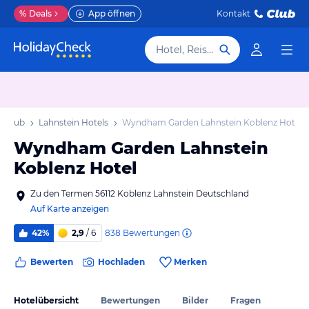
%
Deals
App öffnen
Kontakt
Hotel, Reiseziel
Urlaub
Lahnstein Hotels
Wyndham Garden Lahnstein Koblenz Hotel
Wyndham Garden Lahnstein
Koblenz Hotel
Zu den Termen 56112 Koblenz Lahnstein Deutschland
Auf Karte anzeigen
838
Bewertungen
42%
2,9
/ 6
Bewerten
Hochladen
Merken
Hotelübersicht
Bewertungen
Bilder
Fragen