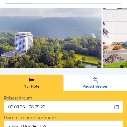
vom Hoteli
Nur Hotel
Pauschalreisen
Reisezeitraum
06.09.26 - 08.09.26
Reiseteilnehmer & Zimmer
2 Erw, 0 Kinder, 1 Zi.