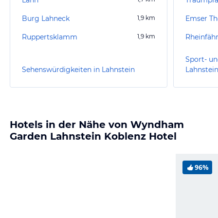
Burg Lahneck
1,9
km
Emser T
Ruppertsklamm
1,9
km
Sport- un
Sehenswürdigkeiten in Lahnstein
Lahnstei
Hotels in der Nähe von Wyndham
Garden Lahnstein Koblenz Hotel
96%