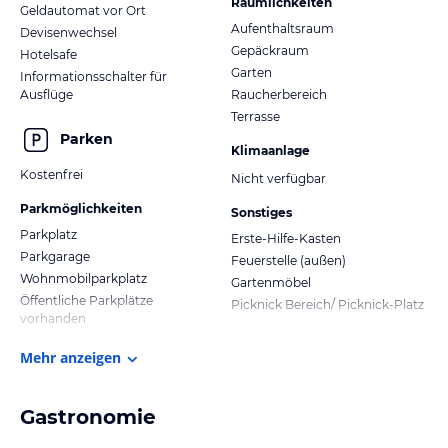
Räumlichkeiten
Geldautomat vor Ort
Aufenthaltsraum
Devisenwechsel
Gepäckraum
Hotelsafe
Garten
Informationsschalter für
Ausflüge
Raucherbereich
Terrasse
Parken
Klimaanlage
Kostenfrei
Nicht verfügbar
Parkmöglichkeiten
Sonstiges
Parkplatz
Erste-Hilfe-Kasten
Parkgarage
Feuerstelle (außen)
Wohnmobilparkplatz
Gartenmöbel
Öffentliche Parkplätze
Picknick Bereich/ Picknick-Platz
vorhanden
Mehr anzeigen
Gastronomie