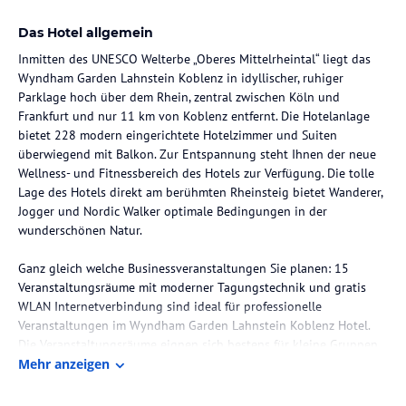
Das Hotel allgemein
Inmitten des UNESCO Welterbe „Oberes Mittelrheintal“ liegt das
Wyndham Garden Lahnstein Koblenz in idyllischer, ruhiger
Parklage hoch über dem Rhein, zentral zwischen Köln und
Frankfurt und nur 11 km von Koblenz entfernt. Die Hotelanlage
bietet 228 modern eingerichtete Hotelzimmer und Suiten
überwiegend mit Balkon. Zur Entspannung steht Ihnen der neue
Wellness- und Fitnessbereich des Hotels zur Verfügung. Die tolle
Lage des Hotels direkt am berühmten Rheinsteig bietet Wanderer,
Jogger und Nordic Walker optimale Bedingungen in der
wunderschönen Natur.
Ganz gleich welche Businessveranstaltungen Sie planen: 15
Veranstaltungsräume mit moderner Tagungstechnik und gratis
WLAN Internetverbindung sind ideal für professionelle
Veranstaltungen im Wyndham Garden Lahnstein Koblenz Hotel.
Die Veranstaltungsräume eignen sich bestens für kleine Gruppen
von 3 Personen bis große Tagungen und Events von 500
Mehr anzeigen
Personen.