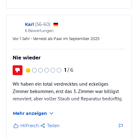
da sind die Räume in einerJugendherberge größer.
Hoteliers-/Veranstalter-/Kataloginformationen. Alle Angaben
Bekamen nach Reklamation ein anderes, größeres.
ohne Gewähr und ohne Prüfung durch HolidayCheck. Bitte
Nach 2 Tagen Heizung ausgefallen - erst 2 weitere
lies vor der Buchung die verbindlichen
Angebotsdetails
des
jeweiligen Veranstalters.
Tage später repariert.
Karl
(
56-60
)
Beim Frühstück die Kaffee-Maschiene…
6
Bewertungen
Vor 1 Jahr • Verreist als Paar im September 2025
Nie wieder
1
/ 6
Wir haben ein total verdrecktes und eckeliges
Zimmer bekommen, erst das 3. Zimmer war billigst
renoviert, aber voller Staub und Reparatur bedürftig.
Mehr anzeigen
Hilfreich
Teilen