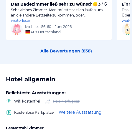
Das Badezimmer ließ sehr zu wünschen übrig.
3
/ 6
Einm
Sehr kleines Zimmer. Man müsste seitlich laufen um
Das H
an die andere Bettseite zu kommen, oder…
Übera
weiterlesen
weite
Michaela
56-60
•
Juni 2026
Aus Deutschland
Alle Bewertungen (
838
)
Hotel allgemein
Beliebteste Ausstattungen:
Wifi kostenfrei
Pool verfügbar
Weitere Ausstattung
Kostenlose Parkplätze
Gesamtzahl Zimmer