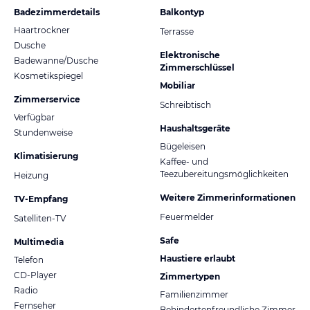
Badezimmerdetails
Balkontyp
Haartrockner
Terrasse
Dusche
Elektronische
Badewanne/Dusche
Zimmerschlüssel
Kosmetikspiegel
Mobiliar
Zimmerservice
Schreibtisch
Verfügbar
Haushaltsgeräte
Stundenweise
Bügeleisen
Klimatisierung
Kaffee- und
Teezubereitungsmöglichkeiten
Heizung
Weitere Zimmerinformationen
TV-Empfang
Feuermelder
Satelliten-TV
Safe
Multimedia
Haustiere erlaubt
Telefon
CD-Player
Zimmertypen
Radio
Familienzimmer
Fernseher
Behindertenfreundliche Zimmer