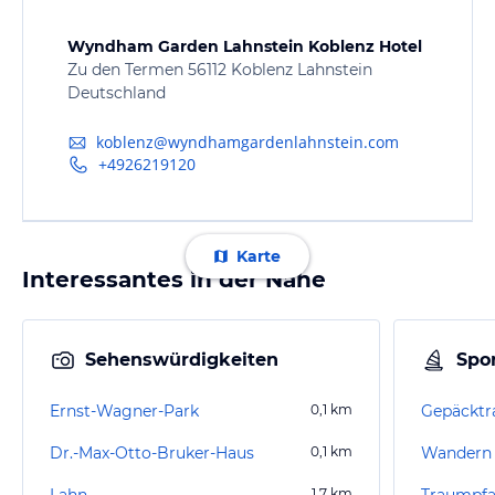
Wyndham Garden Lahnstein Koblenz Hotel
Zu den Termen 56112 Koblenz Lahnstein
Deutschland
koblenz@wyndhamgardenlahnstein.com
+4926219120
Karte
Interessantes in der Nähe
Sehenswürdigkeiten
Spor
Ernst-Wagner-Park
0,1
km
Dr.-Max-Otto-Bruker-Haus
0,1
km
Wandern 
Lahn
1,7
km
Traumpfa