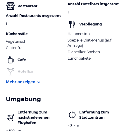
Anzahl Hotelbars insgesamt
Restaurant
1
Anzahl Restaurants insgesamt
1
Verpflegung
Küchenstile
Halbpension
Spezielle Diät-Menüs (auf
Vegetarisch
Anfrage)
Glutenfrei
Diabetiker Speisen
Lunchpakete
Cafe
Hotelbar
Mehr anzeigen
Umgebung
Entfernung zum
Entfernung zum
nächstgelegenen
Stadtzentrum
Flughafen
< 3 km
< 100 km