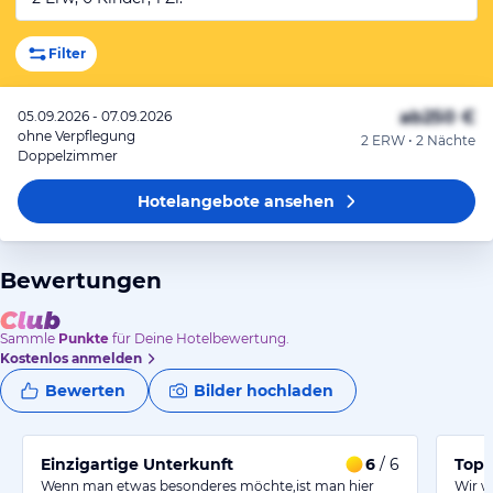
Filter
ab
250 €
05.09.2026 - 07.09.2026
ohne Verpflegung
2 ERW • 2 Nächte
Doppelzimmer
Hotelangebote
ansehen
Bewertungen
Sammle
Punkte
für Deine Hotelbewertung.
Kostenlos anmelden
Bewerten
Bilder hochladen
Einzigartige Unterkunft
6
/ 6
Top 
Wenn man etwas besonderes möchte,ist man hier
Wir w