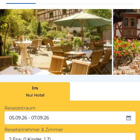
vom Hotelie
Nur Hotel
Reisezeitraum
05.09.26 - 07.09.26
Reiseteilnehmer & Zimmer
2 Erw, 0 Kinder, 1 Zi.