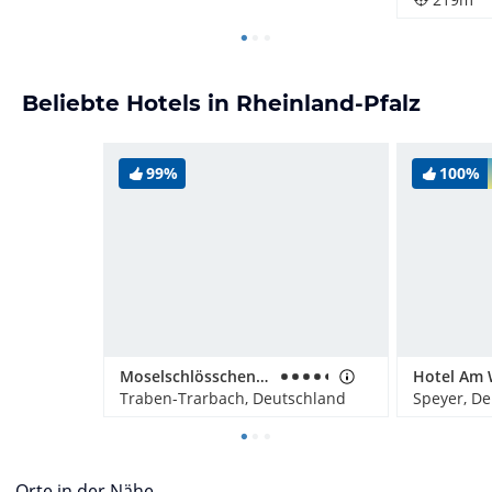
Beliebte Hotels in Rheinland-Pfalz
99%
100%
Moselschlösschen Spa & Resort
Hotel Am 
Traben-Trarbach, Deutschland
Speyer, D
Orte in der Nähe