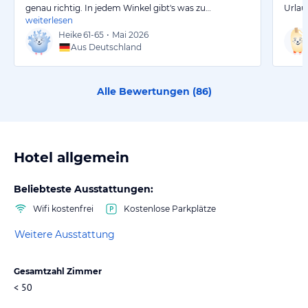
genau richtig. In jedem Winkel gibt's was zu…
Urlau
weiterlesen
Heike
61-65
•
Mai 2026
Aus Deutschland
Alle Bewertungen (
86
)
Hotel allgemein
Beliebteste Ausstattungen:
Wifi kostenfrei
Kostenlose Parkplätze
Weitere Ausstattung
Gesamtzahl Zimmer
< 50