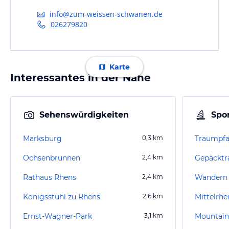
info@zum-weissen-schwanen.de
026279820
Karte
Interessantes in der Nähe
Sehenswürdigkeiten
Spor
Marksburg
0,3
km
Traumpfa
Ochsenbrunnen
2,4
km
Rathaus Rhens
2,4
km
Wandern 
Königsstuhl zu Rhens
2,6
km
Mittelrhe
Ernst-Wagner-Park
3,1
km
Mountain