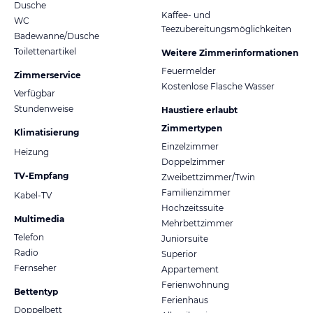
Dusche
Kaffee- und
WC
Teezubereitungsmöglichkeiten
Badewanne/Dusche
Toilettenartikel
Weitere Zimmerinformationen
Feuermelder
Zimmerservice
Kostenlose Flasche Wasser
Verfügbar
Stundenweise
Haustiere erlaubt
Zimmertypen
Klimatisierung
Einzelzimmer
Heizung
Doppelzimmer
TV-Empfang
Zweibettzimmer/Twin
Familienzimmer
Kabel-TV
Hochzeitssuite
Multimedia
Mehrbettzimmer
Telefon
Juniorsuite
Radio
Superior
Fernseher
Appartement
Ferienwohnung
Bettentyp
Ferienhaus
Doppelbett