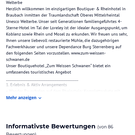
Welterbe
Herzlich willkommen im einzigartigen Boutique- & Rheinhotel in
Braubach inmitten der Traumlandschaft Oberes Mittelrheintal
Unesco Welterbe. Unser seit Generationen familiengeführtes 4-
Sterne-Hotel im Tal der Loreley ist der idealer Ausgangspunkt, um
Koblenz sowie Rhein und Mosel zu erkunden. Wir freuen uns sehr,
Ihnen unsere liebevoll restaurierte Mühle, die dazugehörigen
Fachwerkhäuser und unsere Dependance Burg Sterrenberg auf
den folgenden Seiten vorzustellen. www.zum-weissen-
schwanen.de
Unser Boutiquehotel „Zum Weissen Schwanen“ bietet ein
umfassendes touristisches Angebot
________________________________________
1. Erlebnis & Aktiv Arrangements
• Wander Pauschalen auf dem Rheinsteig: Komplettpakete mit
Transfer, Lunchpaket, Ausrüstung und persönlicher Beratung zu
Mehr anzeigen
Wander- und Radtouren
• Radfahren & Wandern am Mittelrhein: Sie sind zertifizierter
Qualitätsgastgeber („Wanderbares Deutschland“ und „Bett & Bike“)
und stellen Rucksäcke, Stöcke, Trinkflaschen etc. sowie Transfers
Informativste Bewertungen
(von
86
zur Verfügung
Bewertungen)