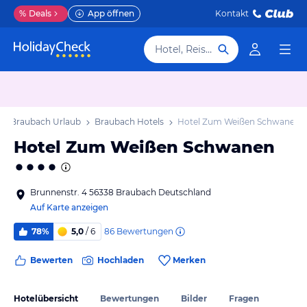
%
Deals
App öffnen
Kontakt
Hotel, Reiseziel
Braubach Urlaub
Braubach Hotels
Hotel Zum Weißen Schwanen
Hotel Zum Weißen Schwanen
Brunnenstr. 4 56338 Braubach Deutschland
Auf Karte anzeigen
86
Bewertungen
78%
5,0
/ 6
Bewerten
Hochladen
Merken
Hotelübersicht
Bewertungen
Bilder
Fragen