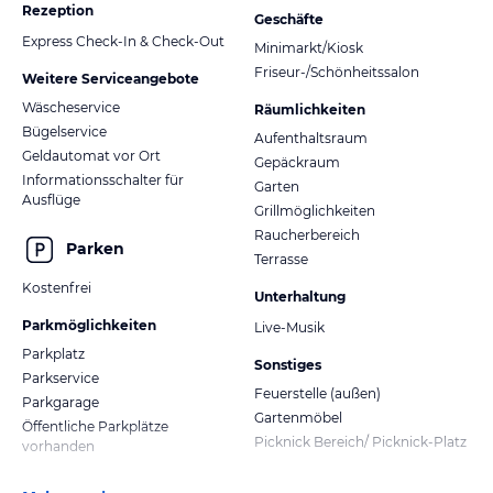
Rezeption
und gibt gerne individuelle Auskunft über Wanderangebote und
Geschäfte
Touren und zu guter letzt natürlich weil wir "Qualitätsgastgeber
Express Check-In & Check-Out
Minimarkt/Kiosk
Wanderbares Deutschland" sind!
Friseur-/Schönheitssalon
Weitere Serviceangebote
Wäscheservice
Hinweis:
Allgemeine und unverbindliche
Räumlichkeiten
Hoteliers-/Veranstalter-/Kataloginformationen. Alle Angaben
Bügelservice
Aufenthaltsraum
ohne Gewähr und ohne Prüfung durch HolidayCheck. Bitte
Geldautomat vor Ort
Gepäckraum
lies vor der Buchung die verbindlichen
Angebotsdetails
des
Informationsschalter für
Garten
jeweiligen Veranstalters.
Ausflüge
Grillmöglichkeiten
Raucherbereich
Parken
Terrasse
Kostenfrei
Unterhaltung
Parkmöglichkeiten
Live-Musik
Parkplatz
Sonstiges
Parkservice
Feuerstelle (außen)
Parkgarage
Gartenmöbel
Öffentliche Parkplätze
Picknick Bereich/ Picknick-Platz
vorhanden