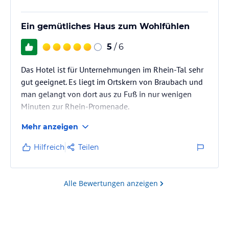
Traumpfad Saynsteig
Ein gemütliches Haus zum Wohlfühlen
Der Saynsteig führt von Bendorf-Sayn, in der Nähe von Braubach,
5
/ 6
durch das romantische Sayntal und bietet eine
abwechslungsreiche Route mit felsigen Pfaden, Wäldern und
Das Hotel ist für Unternehmungen im Rhein-Tal sehr
malerischen Bächen.
gut geeignet. Es liegt im Ortskern von Braubach und
man gelangt von dort aus zu Fuß in nur wenigen
Rhein-Burgen-Weg
Minuten zur Rhein-Promenade.
Mehr anzeigen
Der Rhein-Burgen-Weg ist ein langer Fernwanderweg, der entlang
des Rheins von Wiesbaden bis Bonn führt. Sie können von
Hilfreich
Teilen
Braubach aus Abschnitte dieses Weges erkunden und einige der
beeindruckenden Burgen und Schlösser entlang des Rheins
besichtigen.
Alle Bewertungen anzeigen
Marksburg Panoramaweg
Dieser Rundwanderweg führt vom Braubacher Ortsteil Lahnstein-