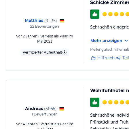
zubuchbaren Weinproben im historischen Gewölbekeller den passend
Schicke Zimmer 
Tag.
​Für geschäftliche Reisen bietet unser modern ausgestatteter Seminar
Matthias
(
31-35
)
Tagungen oder sonstige Events.
Sehr schön eingeric
22
Bewertungen
Vor 2 Jahren • Verreist als Paar im
​In unserem Blog informieren wir Sie über aktuelle Kulturveranstalt
Mehr anzeigen
Mai 2023
Umgebung.
Meilengutschrift erhal
Verifizierter Aufenthalt
In unserem Boutique-Hotel "Altes Rathaus" wird jede Übernachtung zu
Hilfreich
Tei
Gastronomie im Hotel
Ein reichhaltiges kontinentales Frühstück ist im Zimmerpreis inbegrif
Wohlfühlhotel m
Für kulinarische Köstlichkeiten empfehlen wir Ihnen unser "à la carte"
Lahn" in nur 2 Gehminuten entfernt.
Andreas
(
51-55
)
1
Bewertungen
Sehr schöne individ
Sport und Unterhaltung
Frühstück und Frühs
Vor 4 Jahren • Verreist als Paar im
Der Kreislauf kommt bei einem ausgiebigen Gang durch unser Wassert
Sehr tolles Ambiente