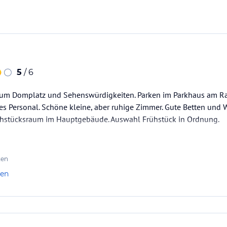
eihten Höhenburgen gilt es als Inbegriff der
lieds.
Ihren Gedanken bei ausgedehnten Wanderungen
5
/ 6
eiten in der Umgebung.
um Domplatz und Sehenswürdigkeiten. Parken im Parkhaus am Rath
hes Personal. Schöne kleine, aber ruhige Zimmer. Gute Betten und
hstücksraum im Hauptgebäude. Auswahl Frühstück in Ordnung.
eren Kategorien:
es Einzelzimmer.
 Zutaten und unserem historischen
ten
len
retbecken in Gang. Anschließend lädt der
t des Oberen Mittelrheintals bieten unsere