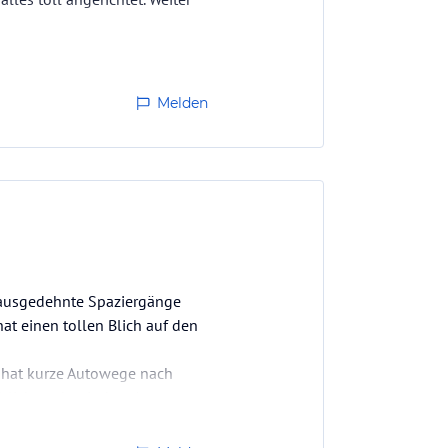
Melden
n ausgedehnte Spaziergänge
t einen tollen Blich auf den
n hat kurze Autowege nach
ürlich auch mit dem Auto gut