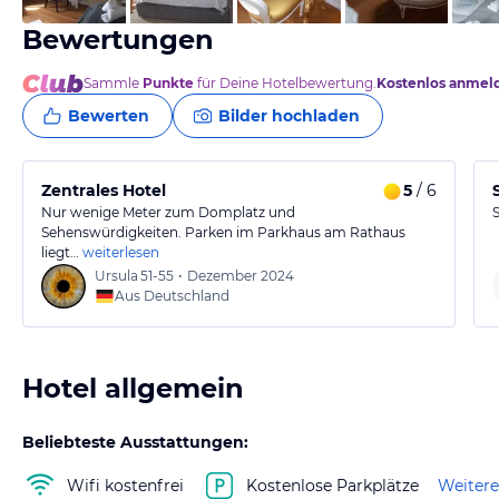
Bewertungen
Sammle
Punkte
für Deine Hotelbewertung.
Kostenlos anmel
Bewerten
Bilder hochladen
Zentrales Hotel
5
/ 6
Nur wenige Meter zum Domplatz und
Sehenswürdigkeiten. Parken im Parkhaus am Rathaus
liegt…
weiterlesen
Ursula
51-55
•
Dezember 2024
Aus Deutschland
Hotel allgemein
Beliebteste Ausstattungen:
Wifi kostenfrei
Kostenlose Parkplätze
Weitere