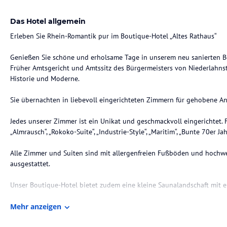
Das Hotel allgemein
Erleben Sie Rhein-Romantik pur im Boutique-Hotel „Altes Rathaus“
Genießen Sie schöne und erholsame Tage in unserem neu sanierten Bou
Früher Amtsgericht und Amtssitz des Bürgermeisters von Niederlahnst
Historie und Moderne.
Sie übernachten in liebevoll eingerichteten Zimmern für gehobene A
Jedes unserer Zimmer ist ein Unikat und geschmackvoll eingerichtet.
„Almrausch“, „Rokoko-Suite“, „Industrie-Style“, „Maritim“, „Bunte 70er Jahr
Alle Zimmer und Suiten sind mit allergenfreien Fußböden und hochwe
ausgestattet.
Unser Boutique-Hotel bietet zudem eine kleine Saunalandschaft mit 
Für Geschäftsreisende steht im Hotel ein Konferenz-Raum mit neuer t
Mehr anzeigen