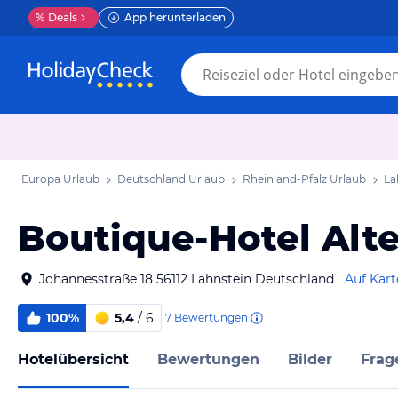
%
Deals
App herunterladen
Europa Urlaub
Deutschland Urlaub
Rheinland-Pfalz Urlaub
La
Boutique-Hotel Alt
Johannesstraße 18 56112 Lahnstein Deutschland
Auf Kart
100%
5,4
/ 6
7
Bewertungen
Hotelübersicht
Bewertungen
Bilder
Frag