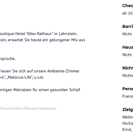
Chec
ab 16
Barri
tique-Hotel "Altes Rathaus" in Lahnstein.
Nicht
ein, erwartet Sie heute ein gelungener Mix aus
Haus
Nicht
nsprüche.
Nich
 Freuen Sie sich auf unsere Ambiente-Zimmer
Nicht
e“, „Mallorca-Life“, u.v.m.
Pers
rtigen Matratzen für einen gesunden Schlaf
Franz
erfrischendem Wassertretbecken.
Ziel
Welln
echnischer Ausstattung zur Verfügung.
Hochz
Kind,