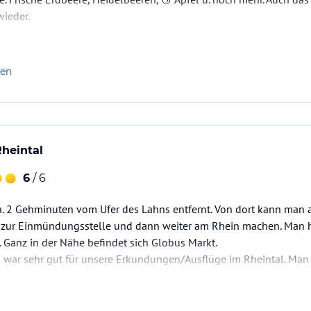
ieder.
t des Oberen Mittelrheintals bieten unsere
en Abschluss für einen gelungenen Wohlfühl-
len
heintal
6
/ 6
 ca. 2 Gehminuten vom Ufer des Lahns entfernt. Von dort kann ma
 zur Einmündungsstelle und dann weiter am Rhein machen. Man ha
ataloginformationen. Alle Angaben ohne
. Ganz in der Nähe befindet sich Globus Markt.
uchung die verbindlichen
Angebotsdetails
des
s war sehr gut für unsere Erkundungen/Ausflüge im Rheintal. Ma
lösser Marksburg und Stolzenfels. Weitere Ausflugsziele sind nat