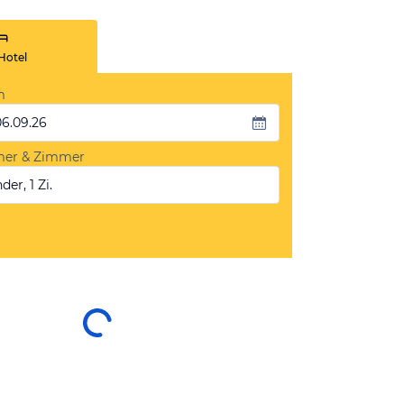
Hotel
m
06.09.26
mer & Zimmer
der, 1 Zi.