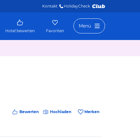
Kontakt
HolidayCheck 
Menü
Hotel bewerten
Favoriten
Bewerten
Hochladen
Merken