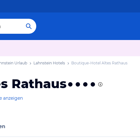
hnstein Urlaub
Lahnstein Hotels
Boutique-Hotel Altes Rathaus
es Rathaus
e anzeigen
en