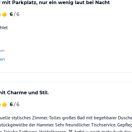
en Abschluss für einen gelungenen Wohlfühl-
mit Parkplatz, nur ein wenig laut bei Nacht
6
/ 6
raum ausreichend Platz für Schulungen,
htet
ungen in unserem Gewölbekeller und der
ten
 einem Urlaub für Körper und Geist.
len
fen.
it Charme und Stil.
 Restaurant "Historisches Wirtshaus an der
6
/ 6
uelle stylisches Zimmer. Tolles großes Bad mit begehbarer Dusche
tückgewölbe der Hammer. Sehr freundlicher Tischservice. Gepflegte
retbecken in Gang. Anschließend lädt der
. Frische Erdbeere, Heidelbeeren, 🍑 Apfel u. noch mehr. Auch das a