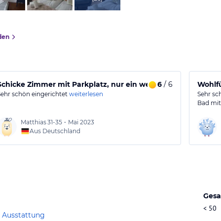
den
Schicke Zimmer mit Parkplatz, nur ein wenig laut bei Nacht
6
/ 6
Wohlfü
Sehr schön eingerichtet
weiterlesen
Sehr sch
Bad mit
Matthias
31-35
•
Mai 2023
Aus Deutschland
Gesa
< 50
 Ausstattung