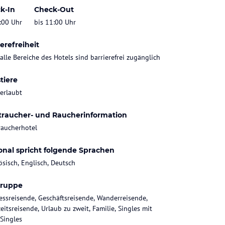
k-In
Check-Out
:00 Uhr
bis 11:00 Uhr
erefreiheit
 alle Bereiche des Hotels sind barrierefrei zugänglich
tiere
 erlaubt
traucher- und Raucherinformation
raucherhotel
onal spricht folgende Sprachen
ösisch, Englisch, Deutsch
gruppe
essreisende, Geschäftsreisende, Wanderreisende,
eitsreisende, Urlaub zu zweit, Familie, Singles mit
 Singles