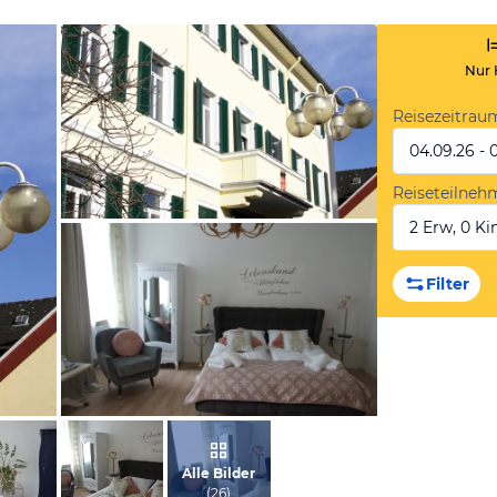
Nur 
Reisezeitrau
04.09.26 - 
Reiseteilneh
2 Erw, 0 Kin
vom Hotelier, Februar 2019
Filter
vom Hotelier, Februar 2019
Alle Bilder
(
26
)