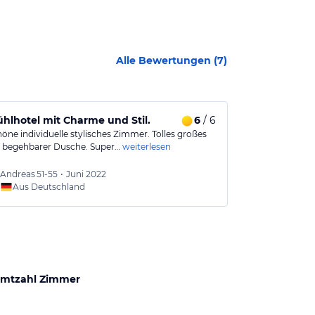
Alle Bewertungen (
7
)
hlhotel mit Charme und Stil.
6
/ 6
Kurzurlaub 
öne individuelle stylisches Zimmer. Tolles großes
Das Hotel lieg
 begehbarer Dusche. Super…
weiterlesen
entfernt. Von 
Andreas
51-55
•
Juni 2022
Natalie
Aus Deutschland
Aus
mtzahl Zimmer