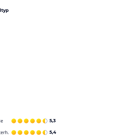
ltyp
ie
5,3
terh.
5,4