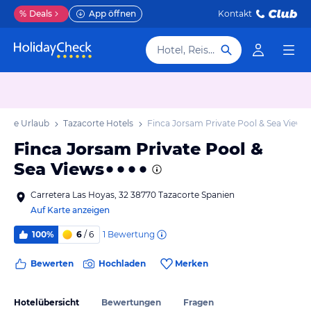
%
Deals
App öffnen
Kontakt
Hotel, Reiseziel
corte Urlaub
Tazacorte Hotels
Finca Jorsam Private Pool & Sea Views
Finca Jorsam Private Pool &
Sea Views
Carretera Las Hoyas, 32 38770 Tazacorte Spanien
Auf Karte anzeigen
1
Bewertung
100%
6
/ 6
Bewerten
Hochladen
Merken
Hotelübersicht
Bewertungen
Fragen