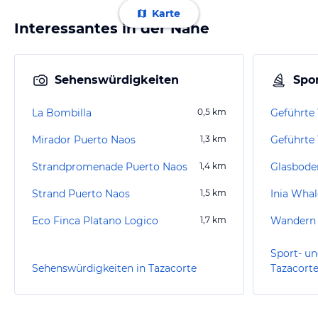
Karte
Interessantes in der Nähe
Sehenswürdigkeiten
Spor
La Bombilla
0,5
km
Geführte
Mirador Puerto Naos
1,3
km
Strandpromenade Puerto Naos
1,4
km
Strand Puerto Naos
1,5
km
Inia Wha
Eco Finca Platano Logico
1,7
km
Wandern 
Sport- un
Sehenswürdigkeiten in Tazacorte
Tazacort