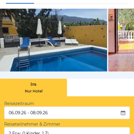
von Booki
Nur Hotel
Reisezeitraum
06.09.26 - 08.09.26
Reiseteilnehmer & Zimmer
2 Erw, 0 Kinder, 1 Zi.