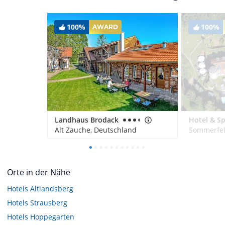
100%
100%
AWARD
Landhaus Brodack
Alt Zauche, Deutschland
Sommerfel
Orte in der Nähe
Hotels
Altlandsberg
Hotels
Strausberg
Hotels
Hoppegarten