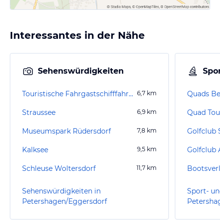
Interessantes in der Nähe
Sehenswürdigkeiten
Spor
Touristische Fahrgastschifffahrt – Rinast
6,7
km
Straussee
6,9
km
Quad Tou
Museumspark Rüdersdorf
7,8
km
Kalksee
9,5
km
Schleuse Woltersdorf
11,7
km
Sehenswürdigkeiten in
Sport- un
Petershagen/Eggersdorf
Petersha