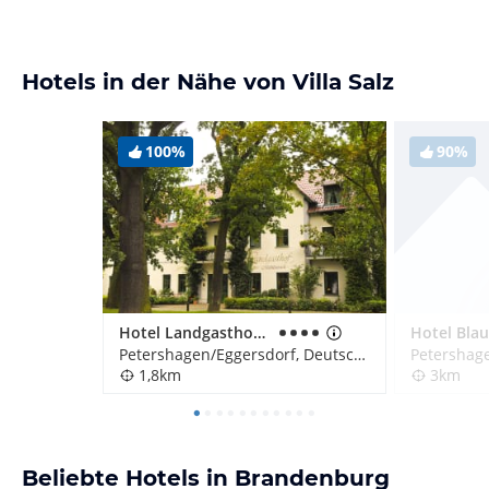
Hotels in der Nähe von Villa Salz
100%
90%
Hotel Landgasthof zum Mühlenteich
Hotel Bla
Petershagen/Eggersdorf, Deutschland
1,8km
3km
Beliebte Hotels in Brandenburg