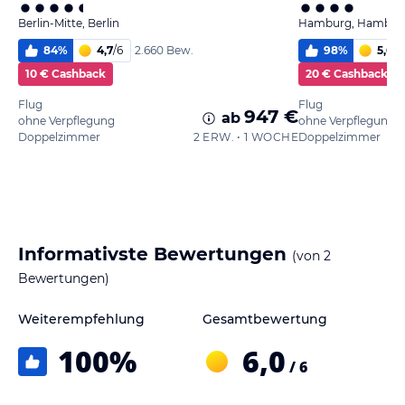
Berlin-Mitte, Berlin
Hamburg, Hambur
84
%
4,7
/
6
98
%
5,6
/
6
2.660 Bew.
10 € Cashback
20 € Cashback
Flug
Flug
947 €
ab
ohne Verpflegung
ohne Verpflegung
Doppelzimmer
2 ERW. • 1 WOCHE
Doppelzimmer
Informativste Bewertungen
(von
2
Bewertungen)
Weiterempfehlung
Gesamtbewertung
100
%
6,0
/ 6