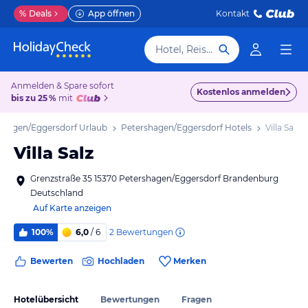
%
Deals
App öffnen
Kontakt
Hotel, Reiseziel
Anmelden & Spare sofort
Kostenlos anmelden
bis zu 25 %
mit
shagen/Eggersdorf Urlaub
Petershagen/Eggersdorf Hotels
Villa Salz
Villa Salz
Grenzstraße 35 15370 Petershagen/Eggersdorf Brandenburg
Deutschland
Auf Karte anzeigen
2
Bewertungen
100%
6,0
/ 6
Bewerten
Hochladen
Merken
Hotelübersicht
Bewertungen
Fragen