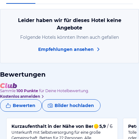
Leider haben wir für dieses Hotel keine
Angebote
Folgende Hotels könnten Ihnen auch gefallen
Empfehlungen ansehen
Bewertungen
Sammle
100
Punkte
für Deine Hotelbewertung.
Kostenlos anmelden
Bewerten
Bilder hochladen
Kurzaufenthalt in der Nähe von Berlin
5,9
/ 6
Pete
Unterkunft mit Selbstversorgung für eine große
Tolle
Gemeinschaft. Betten für 22 Personen. Alle…
oder 