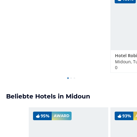
Midoun, T
0
Beliebte Hotels in Midoun
95%
93%
AWARD