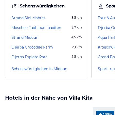
Sehenswürdigkeiten
Spor
Strand Sidi Mahres
3,5
km
Tour & Au
Moschee Fadhloun Ibaditen
3,7
km
Djerba Go
Strand Midoun
4,5
km
Aqua Park
Djerba Crocodile Farm
5,1
km
Kiteschul
Djerba Explore Parc
5,5
km
Grand Bo
Sehenswürdigkeiten in Midoun
Sport- un
Hotels in der Nähe von Villa Kita
100%