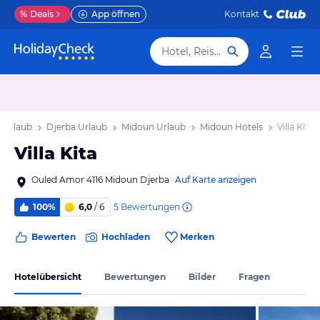
%
Deals
App öffnen
Kontakt
Hotel, Reiseziel
 Urlaub
Djerba Urlaub
Midoun Urlaub
Midoun Hotels
Villa Kita
Villa Kita
Ouled Amor 4116 Midoun Djerba
Auf Karte anzeigen
5
Bewertungen
100%
6,0
/ 6
Bewerten
Hochladen
Merken
Hotelübersicht
Bewertungen
Bilder
Fragen