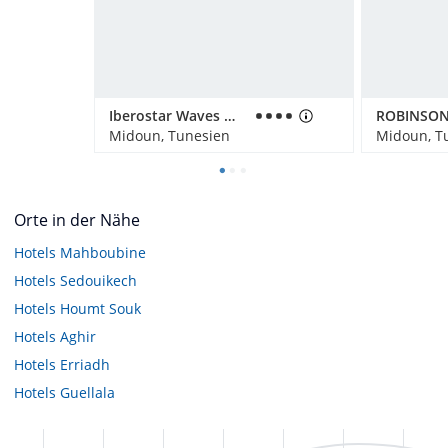
Iberostar Waves Mehari Djerba
Midoun, Tunesien
Midoun, T
Orte in der Nähe
Hotels
Mahboubine
Hotels
Sedouikech
Hotels
Houmt Souk
Hotels
Aghir
Hotels
Erriadh
Hotels
Guellala