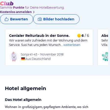
Sammle
Punkte
für Deine Hotelbewertung.
Kostenlos anmelden
Bewerten
Bilder hochladen
Genialer Reiturlaub in der Sonne.
6
/ 6
Abso
Wir waren sehr zufrieden mit der Wohnung und dem
Sehr 
Service. Susi hat uns jeden Wunsch…
weiterlesen
Villa
Sonja
41-45
•
November 2018
Aus Deutschland
Hotel allgemein
Das Hotel allgemein
Wohnen in großzügigem, gepflegtem Ambiente, wo sich