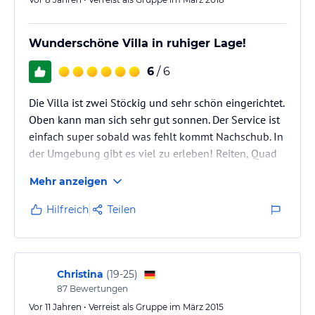
Wunderschöne Villa in ruhiger Lage!
6
/ 6
Die Villa ist zwei Stöckig und sehr schön eingerichtet.
Oben kann man sich sehr gut sonnen. Der Service ist
einfach super sobald was fehlt kommt Nachschub. In
der Umgebung gibt es viel zu erleben! Reiten, Quad
fahren oder Krokodilpark hier findet jeder etwas
Mehr anzeigen
spannendes. Man wird zum Ziel gebracht und wieder
abgeholt. Einfach nur toll und auf jeden Fall weiter
Hilfreich
Teilen
zu empfehlen! Ich komme auf alle Fälle sehr gerne
wieder.
Christina
(
19-25
)
87
Bewertungen
Vor 11 Jahren • Verreist als Gruppe im März 2015