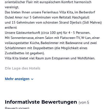
orientalischer Flair mit europäischem Komfort harmonisch
vereinigt.
Das bieten Ihnen unsere Ferienhaus Villa Kita, im Berberdorf
Ouled Amor nur 5 Gehminuten vom Reitstall Haschgalull
und 15 Gehminuten vom schönsten Strand Djerba’s (Sidi Mahres)
entfernt
Unsere Gästeunterkunft (circa 100 qm) für 4 - 5 Personen.
Mit Sonnenterrasse, einem Salon mit Flatscreen-TV, W-Lan, einer
vollausgestatter Küche, Badezimmer mit Badewanne und zwei
Schlafzimmern mit Doppelbetten (die Möglichkeit eines
Zustellbettes ist gegeben).
Villa Kita bietet viel Raum zum Entspannen und Wohlfühlen.
Die Lage des Hotels
Ouled Amor, Midoun, Djerba 15 Gehminuten vom Sidi Marhes
Mehr anzeigen
Strand entfernt.
Zimmer / Unterbringung im Hotel
Wohnküche, Salon, Badezimmer mit Badewanne, zwei Schlafzimmer
Informativste Bewertungen
(von
5
Doppelbetten plus ein Zustell- Bett.
Bewertungen)