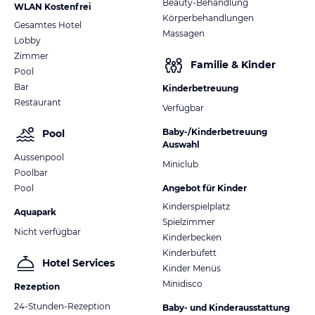
Beauty-Behandlung
WLAN Kostenfrei
Körperbehandlungen
Gesamtes Hotel
Massagen
Lobby
Zimmer
Familie & Kinder
Pool
Bar
Kinderbetreuung
Restaurant
Verfügbar
Baby-/Kinderbetreuung
Pool
Auswahl
Aussenpool
Miniclub
Poolbar
Pool
Angebot für Kinder
Kinderspielplatz
Aquapark
Spielzimmer
Nicht verfügbar
Kinderbecken
Kinderbüfett
Hotel Services
Kinder Menüs
Minidisco
Rezeption
24-Stunden-Rezeption
Baby- und Kinderausstattung