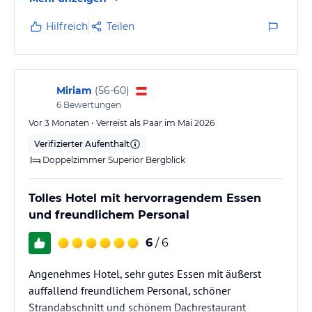
Entertainment: adult entertainment: 5 times per week. Mini-disco
for children: 6 times per week.
Hilfreich
Teilen
Daytime Activities: Pool Gymnastics or Gymnastics' sessions
outdoors.
Sonstige Einrichtungen und Services
Miriam
(
56-60
)
• Free Wi-Fi in all areas and rooms
6
Bewertungen
Vor 3 Monaten • Verreist als Paar im Mai 2026
• Porter service
Verifizierter Aufenthalt
Doppelzimmer Superior Bergblick
• Luggage room
• Laundry service (extra charge)
Tolles Hotel mit hervorragendem Essen
und freundlichem Personal
• Room service
6
/ 6
• Sunbeds service orders
Angenehmes Hotel, sehr gutes Essen mit äußerst
• Currency exchange
auffallend freundlichem Personal, schöner
Strandabschnitt und schönem Dachrestaurant
• Doctor on call (extra charge)