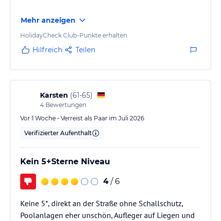
• Rent a car
Mehr anzeigen
HolidayCheck Club-Punkte erhalten
• Taxi service
Hilfreich
Teilen
• Daily housekeeping service
• Babysitter on call
Karsten
(
61-65
)
• Live music (several times per week)
4
Bewertungen
Vor 1 Woche • Verreist als Paar im Juli 2026
• Free uncovered parking
Verifizierter Aufenthalt
Hinweis:
Allgemeine und unverbindliche
Hoteliers-/Veranstalter-/Kataloginformationen. Alle Angaben
Kein 5+Sterne Niveau
ohne Gewähr und ohne Prüfung durch HolidayCheck. Bitte
lies vor der Buchung die verbindlichen
Angebotsdetails
des
4
/ 6
jeweiligen Veranstalters.
Keine 5*, direkt an der Straße ohne Schallschutz,
Poolanlagen eher unschön, Aufleger auf Liegen und