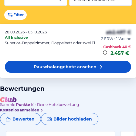
Filter
ab
2.497 €
28.09.2026 - 05.10.2026
All Inclusive
2 ERW • 1 Woche
Superior-Doppelzimmer, Doppelbett oder zwei Einzelbetten, Bergblick
- Cashback
40 €
2.457 €
Pauschalangebote
ansehen
Bewertungen
Sammle
Punkte
für Deine Hotelbewertung.
Kostenlos anmelden
Bewerten
Bilder hochladen