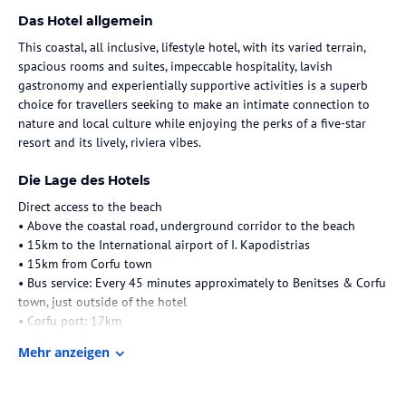
Das Hotel allgemein
This coastal, all inclusive, lifestyle hotel, with its varied terrain,
spacious rooms and suites, impeccable hospitality, lavish
gastronomy and experientially supportive activities is a superb
choice for travellers seeking to make an intimate connection to
nature and local culture while enjoying the perks of a five-star
resort and its lively, riviera vibes.
Die Lage des Hotels
Direct access to the beach
• Above the coastal road, underground corridor to the beach
• 15km to the International airport of I. Kapodistrias
• 15km from Corfu town
• Bus service: Every 45 minutes approximately to Benitses & Corfu
town, just outside of the hotel
• Corfu port: 17km
Mehr anzeigen
Zimmer / Unterbringung im Hotel
With their edgy, contemporary design and staggering sea views,
201 range of accommodations cater to a variety of needs. From