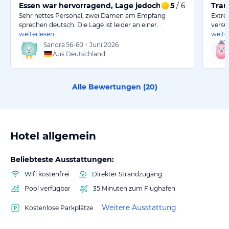
Essen war hervorragend, Lage jedoch beeinträchtigt d
5
/ 6
Trau
Sehr nettes Personal, zwei Damen am Empfang
Extre
sprechen deutsch. Die Lage ist leider an einer…
versu
weiterlesen
weite
Sandra
56-60
•
Juni 2026
Aus Deutschland
Alle Bewertungen (
20
)
Hotel allgemein
Beliebteste Ausstattungen:
Wifi kostenfrei
Direkter Strandzugang
Pool verfügbar
35 Minuten zum Flughafen
Weitere Ausstattung
Kostenlose Parkplätze