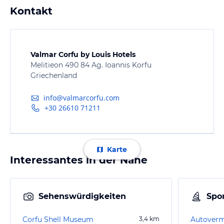
Kontakt
Valmar Corfu by Louis Hotels
Melitieon 490 84 Ag. Ioannis Korfu
Griechenland
info@valmarcorfu.com
+30 26610 71211
Karte
Interessantes in der Nähe
Sehenswürdigkeiten
Spor
Corfu Shell Museum
3,4
km