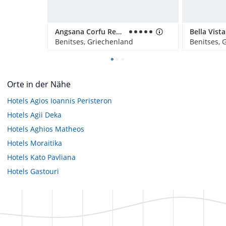
Angsana Corfu Resort & Spa
Benitses, Griechenland
Benitses, 
Orte in der Nähe
Hotels
Agios Ioannis Peristeron
Hotels
Agii Deka
Hotels
Aghios Matheos
Hotels
Moraitika
Hotels
Kato Pavliana
Hotels
Gastouri