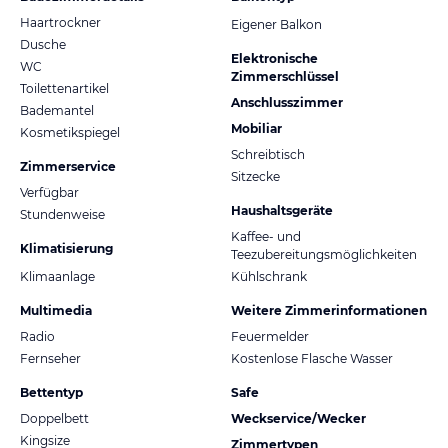
Haartrockner
Eigener Balkon
Dusche
Elektronische
WC
Zimmerschlüssel
Toilettenartikel
Anschlusszimmer
Bademantel
Mobiliar
Kosmetikspiegel
Schreibtisch
Zimmerservice
Sitzecke
Verfügbar
Haushaltsgeräte
Stundenweise
Kaffee- und
Klimatisierung
Teezubereitungsmöglichkeiten
Klimaanlage
Kühlschrank
Multimedia
Weitere Zimmerinformationen
Radio
Feuermelder
Fernseher
Kostenlose Flasche Wasser
Bettentyp
Safe
Doppelbett
Weckservice/Wecker
Kingsize
Zimmertypen