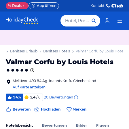
%
Deals
App öffnen
Kontakt
Hotel, Reiseziel
aub
Benitses Urlaub
Benitses Hotels
Valmar Corfu by Louis Hotels
Valmar Corfu by Louis Hotels
Melitieon 490 84 Ag. Ioannis Korfu Griechenland
Auf Karte anzeigen
20
Bewertungen
94%
5,4
/ 6
Bewerten
Hochladen
Merken
Hotelübersicht
Bewertungen
Bilder
Fragen