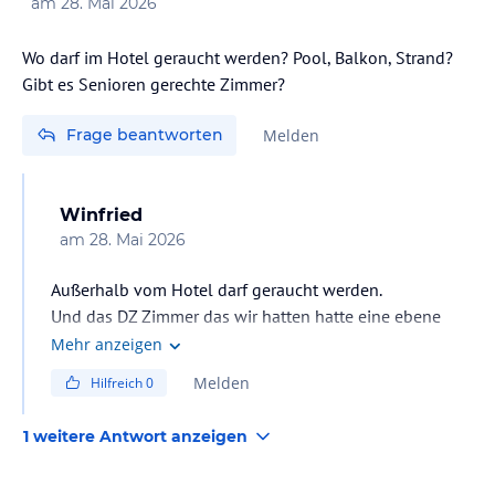
am
28. Mai 2026
Wo darf im Hotel geraucht werden? Pool, Balkon, Strand?
Gibt es Senioren gerechte Zimmer?
Frage beantworten
Melden
Winfried
am
28. Mai 2026
Außerhalb vom Hotel darf geraucht werden.
Und das DZ Zimmer das wir hatten hatte eine ebene
Dusche und ein sehr schöner Balkon mit Blick zum
Mehr anzeigen
Meer. Es wird nur Englisch gesprochen. Und es hatte 98
Melden
Hilfreich
0
% Engländer im Hotel.
1 weitere Antwort anzeigen