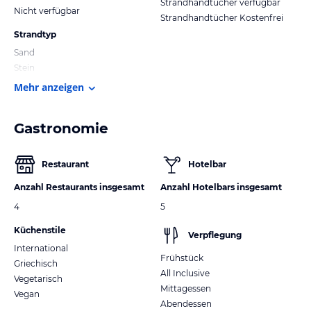
Strandhandtücher verfügbar
Nicht verfügbar
Strandhandtücher Kostenfrei
Strandtyp
Sand
Stein
Mehr anzeigen
Gastronomie
Restaurant
Hotelbar
Anzahl Restaurants insgesamt
Anzahl Hotelbars insgesamt
4
5
Küchenstile
Verpflegung
International
Frühstück
Griechisch
All Inclusive
Vegetarisch
Mittagessen
Vegan
Abendessen