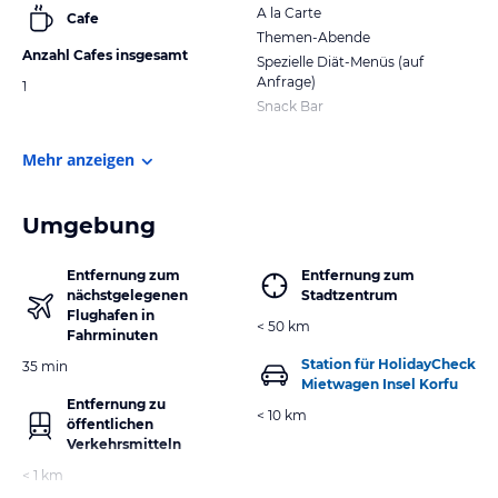
A la Carte
Cafe
Themen-Abende
Anzahl Cafes insgesamt
Spezielle Diät-Menüs (auf
Anfrage)
1
Snack Bar
Mehr anzeigen
Umgebung
Entfernung zum
Entfernung zum
nächstgelegenen
Stadtzentrum
Flughafen in
< 50 km
Fahrminuten
Station für HolidayCheck
35 min
Mietwagen Insel Korfu
Entfernung zu
< 10 km
öffentlichen
Verkehrsmitteln
< 1 km