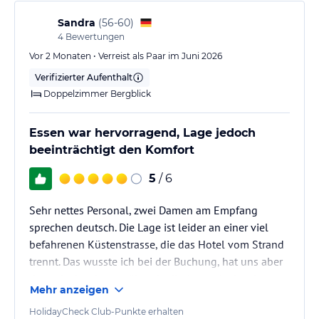
Sandra
(
56-60
)
• Smart Tv Set
4
Bewertungen
• Direct Dial Telephone
Vor 2 Monaten • Verreist als Paar im Juni 2026
Verifizierter Aufenthalt
• Satellite TV
Doppelzimmer Bergblick
• Air Condition
Essen war hervorragend, Lage jedoch
• Safe Deposit Box With Keypad Lock
beeinträchtigt den Komfort
• Coffee & Tea Making Facilities
5
/ 6
• Nespresso Machine
Sehr nettes Personal, zwei Damen am Empfang
sprechen deutsch. Die Lage ist leider an einer viel
• Water Replenishment Every Day
befahrenen Küstenstrasse, die das Hotel vom Strand
trennt. Das wusste ich bei der Buchung, hat uns aber
• Free Ultrahigh-Speed Wi-Fi Connection
dann doch sehr gestöhrt, da die Autos doch sehr zu
Mehr anzeigen
• Welcome Treat Upon Arrival
hören sind. Die landenden Flugzeuge die am Hotel
vorbeifliegen haben uns nicht weiter gestöhrt.
HolidayCheck Club-Punkte erhalten