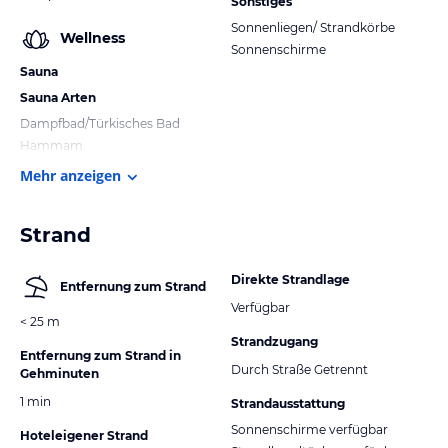
Sonstiges
Sonnenliegen/ Strandkörbe
Wellness
Sonnenschirme
Sauna
Sauna Arten
Dampfbad/Türkisches Bad
Hammam
Mehr anzeigen
Strand
Direkte Strandlage
Entfernung zum Strand
Verfügbar
< 25 m
Strandzugang
Entfernung zum Strand in
Durch Straße Getrennt
Gehminuten
1 min
Strandausstattung
Sonnenschirme verfügbar
Hoteleigener Strand