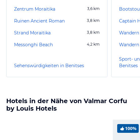
Zentrum Moraitika
3,6
km
Bootstour
Ruinen Ancient Roman
3,8
km
Captain H
Strand Moraitika
3,8
km
Wandern
Messonghi Beach
4,2
km
Wandern 
Sport- un
Sehenswürdigkeiten in Benitses
Benitses
Hotels in der Nähe von Valmar Corfu
by Louis Hotels
100%