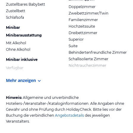
Zustellbares Babybett
Doppelzimmer
Zustellbett
Zweibettzimmer/Twin
Schlafsofa
Familienzimmer
Hochzeitssuite
Minibar
Dreibettzimmer
Minibarausstattung
Superior
Mit Alkohol
Suite
Ohne Alkohol
Behindertenfreundliche Zimmer
Schallisolierte Zimmer
Minibar inklusive
Nichtraucherzimmer
Verfügbar
Mehr anzeigen
Hinweis:
Allgemeine und unverbindliche
Hoteliers-/Veranstalter-/Kataloginformationen. Alle Angaben ohne
Gewähr und ohne Prüfung durch HolidayCheck. Bitte lies vor der
Buchung die verbindlichen
Angebotsdetails
des jeweiligen
Veranstalters.