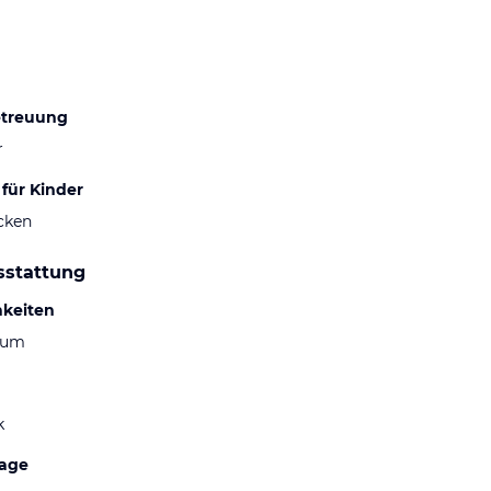
etreuung
r
für Kinder
cken
sstattung
hkeiten
aum
k
lage