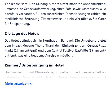
The Iconic Hotel Don Mueang Airport bietet moderne Annehmlichkeite
umfasst eine Gepäckaufbewahrung, einen Safe sowie kostenloses WLA
ebenfalls vorhanden. Zu den zusätzlichen Dienstleistungen zählen ein
medizinische Betreuung, Zimmerservice und ein Weckdienst. Ein Gar
für Entspannung.
Die Lage des Hotels
Das Hotel befindet sich in Nonthaburi, Bangkok. Die Umgebung biete
dem Impact Mueang Thong Thani, dem Einkaufszentrum Central Plaza 
Markt (17 km entfernt) und dem Central Festival EastVille (19 km ent
entfernt, was eine bequeme Anreise ermöglicht.
Zimmer / Unterbringung im Hotel
Die Zimmer sind mit Klimaanlage, Doppelbett oder Queensize-Bett au
gehören ein Safe, Schreibtisch, Kühlschrank, Hosenpresse, Wäschetrock
Satelliten-/Kabelempfang sowie kostenloses WLAN. Alle Zimmer verf
Mehr anzeigen
Haartrockner sowie Kosmetikartikel und Handtücher. Es sind auch rol
Gastronomie im Hotel
Die Gastronomie umfasst ein Restaurant, ein Café und eine Bar. Tägl