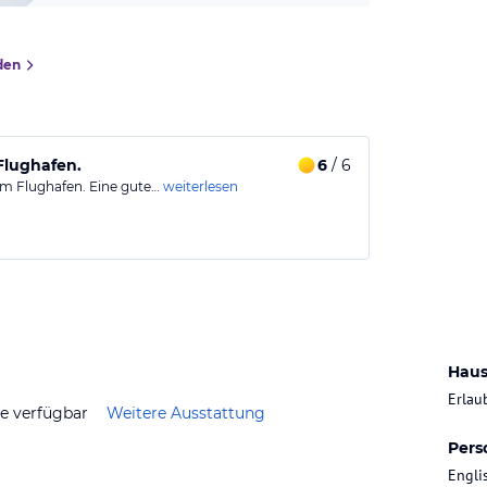
den
Flughafen.
6
/ 6
um Flughafen. Eine gute…
weiterlesen
Haus
Erlau
ze verfügbar
Weitere Ausstattung
Pers
Engli