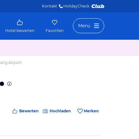
Kontakt
HolidayCheck 
Menü
Hotel bewerten
Favoriten
ang Airport
Bewerten
Hochladen
Merken