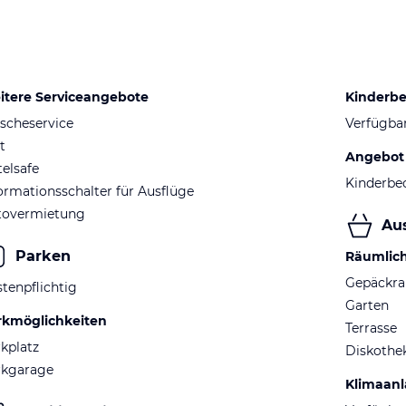
itere Serviceangebote
Kinderb
scheservice
Verfügba
t
Angebot 
elsafe
Kinderbe
ormationsschalter für Ausflüge
tovermietung
Au
Parken
Räumlic
Gepäckr
tenpflichtig
Garten
rkmöglichkeiten
Terrasse
kplatz
Diskothe
rkgarage
Klimaan