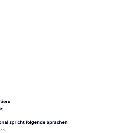
tiere
bt
onal spricht folgende Sprachen
sch