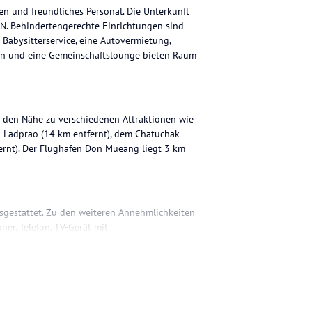
n und freundliches Personal. Die Unterkunft
N. Behindertengerechte Einrichtungen sind
 Babysitterservice, eine Autovermietung,
ten und eine Gemeinschaftslounge bieten Raum
t den Nähe zu verschiedenen Attraktionen wie
Ladprao (14 km entfernt), dem Chatuchak-
fernt). Der Flughafen Don Mueang liegt 3 km
sgestattet. Zu den weiteren Annehmlichkeiten
ner, Telefon, TV-Gerät mit
ügen über ein Badezimmer mit Dusche und
lstuhlgerechte Zimmer verfügbar.
ich werden Frühstück und Mittagessen