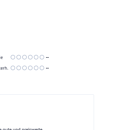
ie
--
terh.
--
e gute und preiswerte