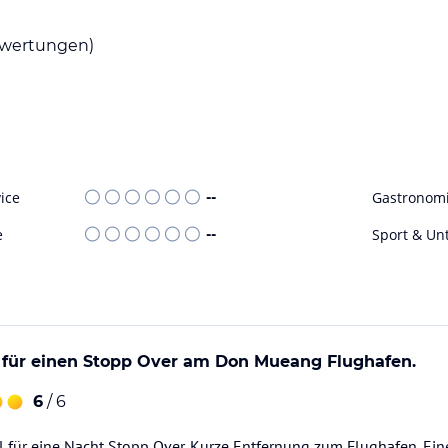
e sind ebenfalls verfügbar.
wertungen)
rpool. Der Poolbereich ist mit Wasser in
Unterhaltungsprogramme sowohl für Kinder als
ohne Gewähr. Bitte lies vor der Buchung die
ice
--
Gastronom
e
--
Sport & Un
l für einen Stopp Over am Don Mueang Flughafen.
6
/ 6
l für eine Nacht Stopp Over. Kurze Entfernung zum Flughafen. Ein