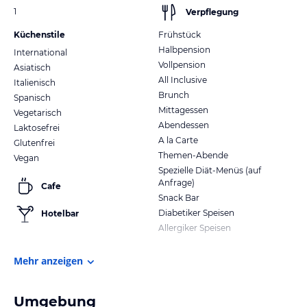
1
Verpflegung
Küchenstile
Frühstück
Halbpension
International
Vollpension
Asiatisch
All Inclusive
Italienisch
Brunch
Spanisch
Mittagessen
Vegetarisch
Abendessen
Laktosefrei
A la Carte
Glutenfrei
Themen-Abende
Vegan
Spezielle Diät-Menüs (auf
Anfrage)
Cafe
Snack Bar
Diabetiker Speisen
Hotelbar
Allergiker Speisen
Mehr anzeigen
Umgebung