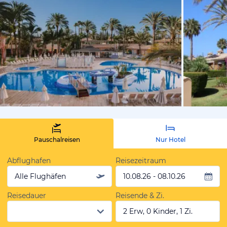
vom Hotelie
Pauschalreisen
Nur Hotel
Abflughafen
Reisezeitraum
Alle Flughäfen
10.08.26 - 08.10.26
Reisedauer
Reisende & Zi.
2 Erw, 0 Kinder, 1 Zi.