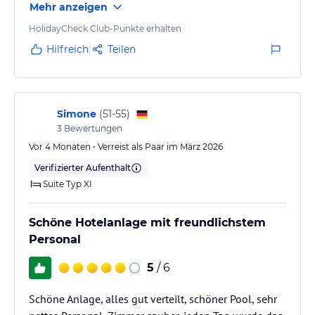
Mehr anzeigen
zugeschnitten, das ZDF war mal da, aber schlecht,
mal war war es ein Radio Sender , ein Technicker hat
HolidayCheck Club-Punkte erhalten
eine Stunde rumgebastelt, aber es lief nicht!
Hilfreich
Teilen
In den Pools fehlten die oberen Mini Fliesen, einfach
oben zugeschmiert und übergestrichen!
Das Hotel hat niemals 4 Sterne,
max . 2+
Simone
(
51-55
)
3
Bewertungen
In den Toiletten waren teilweise die…
Vor 4 Monaten • Verreist als Paar im März 2026
Verifizierter Aufenthalt
Suite Typ XI
Schöne Hotelanlage mit freundlichstem
Personal
5
/ 6
Schöne Anlage, alles gut verteilt, schöner Pool, sehr