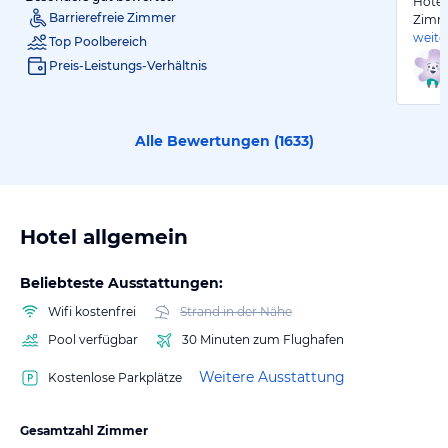
Hotel
Barrierefreie Zimmer
Zimme
weite
Top Poolbereich
Preis-Leistungs-Verhältnis
Alle Bewertungen (
1633
)
Hotel allgemein
Beliebteste Ausstattungen:
Wifi kostenfrei
Strand in der Nähe
Pool verfügbar
30 Minuten zum Flughafen
Weitere Ausstattung
Kostenlose Parkplätze
Gesamtzahl Zimmer