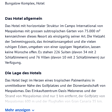
Bungalow Komplex, Hotel
Das Hotel allgemein
Das Hotel mit horizontaler Struktur im Campo International von
Maspalomas mit grossen subtropischen Gärten von 75.000 m²
kennzeichnen dieses Resort als einzigartig seiner Art. Die Vielzahl
der Swimmingpools, das Animationsangebot und die vielen
ruhigen Ecken, umgeben von einer üppigen Vegetation, lassen
keine Wünsche offen. Es stehen 226 Suiten (davon 34 mit 2
Schlafzimmern) und 76 Villen (davon 10 mit 2 Schlafzimmern) zur
Verfügung.
Die Lage des Hotels
Das Hotel liegt im Herzen eines tropischen Palmenhains in
unmittelbarer Nähe des Golfplatzes und der Dünenlandschaft von
Maspalomas. Das Einkaufszentrum Oasis Meloneras und der
Strand von Maspalomas sind nur 1 km entfernt, der Golfplatz von
Maspalomas 600 m und der Flughafen von Gran Canaria 35 km.
Mehr anzeigen
Zimmer / Unterbringung im Hotel