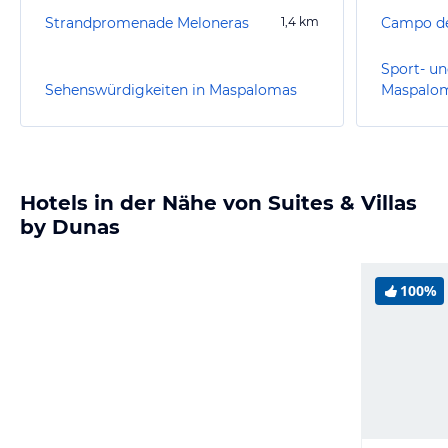
Strandpromenade Meloneras
1,4
km
Campo de
Sport- un
Sehenswürdigkeiten in Maspalomas
Maspalo
Hotels in der Nähe von Suites & Villas
by Dunas
100%