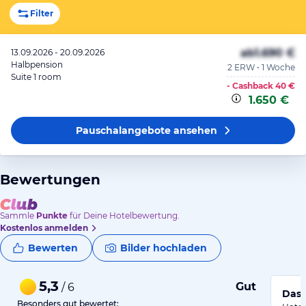
Filter
ab
1.690 €
13.09.2026 - 20.09.2026
Halbpension
2 ERW • 1 Woche
Suite 1 room
- Cashback
40 €
1.650 €
Pauschalangebote
ansehen
Bewertungen
Sammle
Punkte
für Deine Hotelbewertung.
Kostenlos anmelden
Bewerten
Bilder hochladen
5,3
Gut
/ 6
Das 
Besonders gut bewertet: