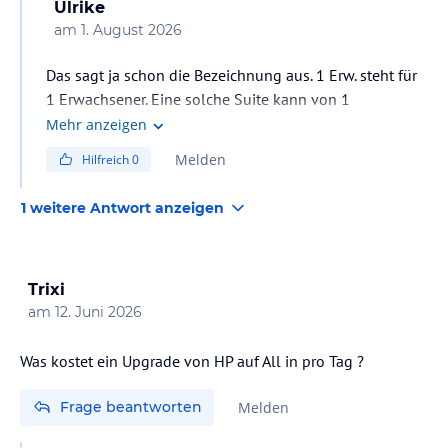
Ulrike
am
1. August 2026
Das sagt ja schon die Bezeichnung aus. 1 Erw. steht für
1 Erwachsener. Eine solche Suite kann von 1
Erwachsenen quasi zur Alleinnutzung gebucht werden.
Mehr anzeigen
Alle Suiten haben Terrasse. Siehe auch bei den
Melden
Hilfreich
0
Angebotsdetails der Veranstalter hier bei Holidaycheck.
1 weitere Antwort anzeigen
Trixi
am
12. Juni 2026
Was kostet ein Upgrade von HP auf All in pro Tag ?
Frage beantworten
Melden