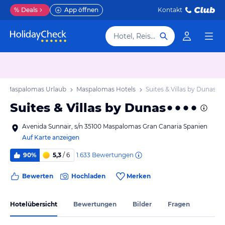
%
Deals
App öffnen
Kontakt
Hotel, Reiseziel
Maspalomas Urlaub
Maspalomas Hotels
Suites & Villas by Dunas
Suites & Villas by Dunas
Avenida Sunnair, s/n 35100 Maspalomas Gran Canaria Spanien
Auf Karte anzeigen
1.633
Bewertungen
90%
5,3
/ 6
Bewerten
Hochladen
Merken
Hotelübersicht
Bewertungen
Bilder
Fragen