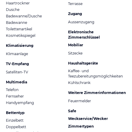
Haartrockner
Terrasse
Dusche
Zugang
Badewanne/Dusche
Aussenzugang
Badewanne
Toilettenartikel
Elektronische
Kosmetikspiegel
Zimmerschlüssel
Mobiliar
Klimatisierung
Sitzecke
Klimaanlage
Haushaltsgeräte
TV-Empfang
Kaffee- und
Satelliten-TV
Teezubereitungsmöglichkeiten
Multimedia
Kühlschrank
Telefon
Weitere Zimmerinformationen
Fernseher
Feuermelder
Handyempfang
Safe
Bettentyp
Weckservice/Wecker
Einzelbett
Zimmertypen
Doppelbett