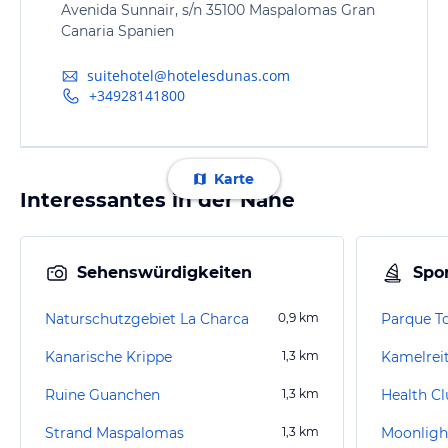
Avenida Sunnair, s/n 35100 Maspalomas Gran
Canaria Spanien
suitehotel@hotelesdunas.com
+34928141800
Karte
Interessantes in der Nähe
Sehenswürdigkeiten
Spor
Naturschutzgebiet La Charca
0,9
km
Parque T
Kanarische Krippe
1,3
km
Kamelrei
Ruine Guanchen
1,3
km
Health C
Strand Maspalomas
1,3
km
Moonligh