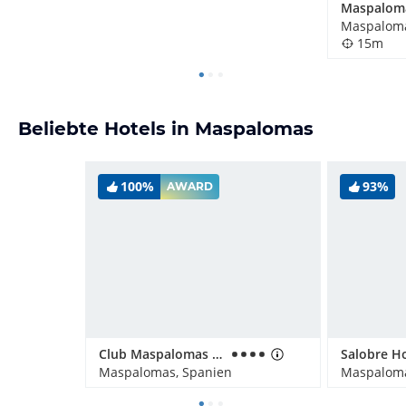
Maspaloma
15m
Beliebte Hotels in Maspalomas
100%
93%
AWARD
Club Maspalomas Suites & SPA
Maspalomas, Spanien
Maspaloma