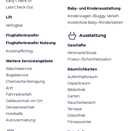
Early Check-In
Late Check Out
Baby- und Kinderausstattung
Kinderwagen-/Buggy-Verleih
Lift
Kostenlose Baby-/Kinderbetten
Verfügbar
Ausstattung
Flughafentransfer
Flughafentransfer Nutzung
Geschäfte
Kostenpflichtig
Minimarkt/Kiosk
Friseur-/Schönheitssalon
Weitere Serviceangebote
Wäscheservice
Räumlichkeiten
Bügelservice
Aufenthaltsraum
Chemische Reinigung
Gepäckraum
Arzt
Bibliothek
Fahrradverleih
Garten
Geldautomat vor Ort
Raucherbereich
Devisenwechsel
Terrasse
Hotelsafe
Diskothek
Autovermietung
Fitnesscenter