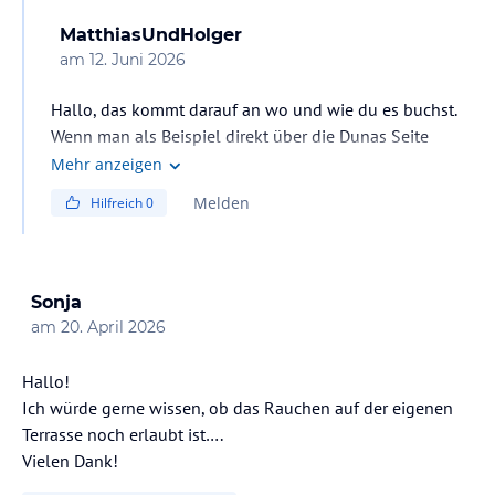
MatthiasUndHolger
am
12. Juni 2026
Hallo, das kommt darauf an wo und wie du es buchst.
Wenn man als Beispiel direkt über die Dunas Seite
bucht, kostet es ca. 40-50 Euro am Tag mehr (bei 2
Mehr anzeigen
Personen). Wir waren aber nicht im Suites & Villas,
Melden
Hilfreich
0
sondern im Adults Only Bereich dieser Anlage
(Maspalomas Villas by Dunas). Wir sind nur ein paar
Schritte gelaufen und direkt aussen an der Anlage gibt
es einen Supermarkt. Haben dann dort z.B. Getränke
Sonja
und Süssigkeiten geholt und haben sie dann am Pool
am
20. April 2026
bzw. vor unserem Bungalow verzehrt. Für uns hätte sich
das All Inclusive nicht gelohnt. Aber... muss jeder selbst
Hallo!
entscheiden.
Ich würde gerne wissen, ob das Rauchen auf der eigenen
Terrasse noch erlaubt ist….
Vielen Dank!