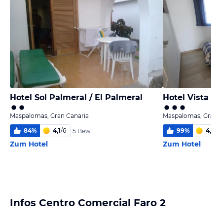
Hotel Sol Palmeral / El Palmeral
Hotel Vista Go
Maspalomas, Gran Canaria
Maspalomas, Gran 
84
%
4,1
/
6
99
%
4,0
/
6
5 Bew.
Zum Hotel
Zum Hotel
Infos Centro Comercial Faro 2