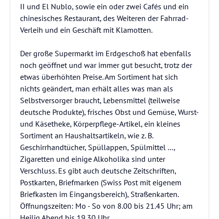
II und El Nublo, sowie ein oder zwei Cafés und ein
chinesisches Restaurant, des Weiteren der Fahrrad-
Verleih und ein Geschäft mit Klamotten.
Der große Supermarkt im Erdgeschoß hat ebenfalls
noch geöffnet und war immer gut besucht, trotz der
etwas überhöhten Preise. Am Sortiment hat sich
nichts geändert, man erhält alles was man als
Selbstversorger braucht, Lebensmittel (teilweise
deutsche Produkte), frisches Obst und Gemüse, Wurst-
und Käsetheke, Körperpflege-Artikel, ein kleines
Sortiment an Haushaltsartikeln, wie z. B.
Geschirrhandtücher, Spüllappen, Spülmittel ...,
Zigaretten und einige Alkoholika sind unter
Verschluss. Es gibt auch deutsche Zeitschriften,
Postkarten, Briefmarken (Swiss Post mit eigenem
Briefkasten im Eingangsbereich), Straßenkarten.
Öffnungszeiten: Mo - So von 8.00 bis 21.45 Uhr; am
Heilig Abend bis 19.30 Uhr.