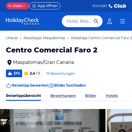
%
Deals
App öffnen
Kontakt
Hotel, Reiseziel
as Urlaub
Reisetipps Maspalomas
Reisetipp Centro Comercial Faro 2
Centro Comercial Faro 2
Maspalomas/Gran Canaria
21%
2,4
/ 6
19 Bewertungen
Reisetipp bewerten
Bilder hochladen
Reisetippübersicht
Bewertungen
Bilder
Hotels