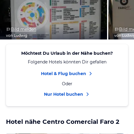
Bild melden
Bild m
von Ludwig
von Ludwi
Möchtest Du Urlaub in der Nähe buchen?
Folgende Hotels könnten Dir gefallen
Hotel & Flug buchen
Oder
Nur Hotel buchen
Hotel nähe Centro Comercial Faro 2