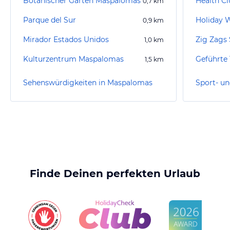
Botanischer Garten Maspalomas
Health C
0,7
km
Parque del Sur
Holiday 
0,9
km
Mirador Estados Unidos
Zig Zags 
1,0
km
Kulturzentrum Maspalomas
Geführte 
1,5
km
Sehenswürdigkeiten in Maspalomas
Finde Deinen perfekten Urlaub