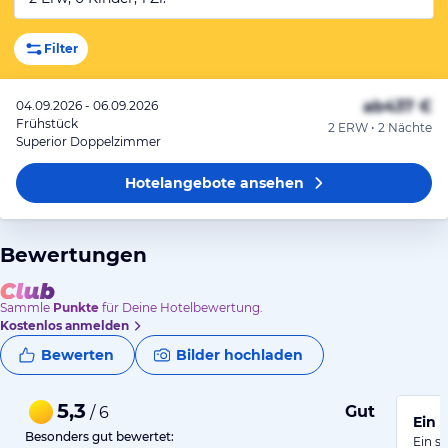
Filter
ab
437 €
04.09.2026 - 06.09.2026
Frühstück
2 ERW • 2 Nächte
Superior Doppelzimmer
Hotelangebote
ansehen
Bewertungen
Sammle
Punkte
für Deine Hotelbewertung.
Kostenlos anmelden
Bewerten
Bilder hochladen
5,3
Gut
/ 6
Ein 
Besonders gut bewertet:
Ein s