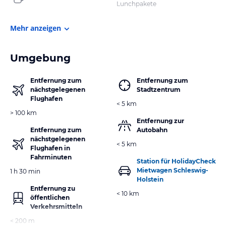
Lunchpakete
Mehr anzeigen
Umgebung
Entfernung zum
Entfernung zum
nächstgelegenen
Stadtzentrum
Flughafen
< 5 km
> 100 km
Entfernung zur
Entfernung zum
Autobahn
nächstgelegenen
< 5 km
Flughafen in
Fahrminuten
Station für HolidayCheck
Mietwagen Schleswig-
1 h 30 min
Holstein
Entfernung zu
< 10 km
öffentlichen
Verkehrsmitteln
< 200 m