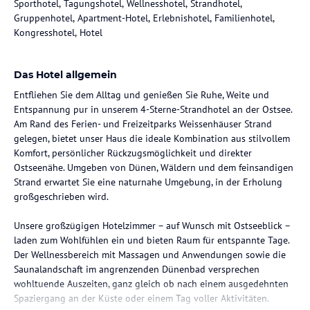
Sporthotel, Tagungshotel, Wellnesshotel, Strandhotel,
Gruppenhotel, Apartment-Hotel, Erlebnishotel, Familienhotel,
Kongresshotel, Hotel
Das Hotel allgemein
Entfliehen Sie dem Alltag und genießen Sie Ruhe, Weite und
Entspannung pur in unserem 4-Sterne-Strandhotel an der Ostsee.
Am Rand des Ferien- und Freizeitparks Weissenhäuser Strand
gelegen, bietet unser Haus die ideale Kombination aus stilvollem
Komfort, persönlicher Rückzugsmöglichkeit und direkter
Ostseenähe. Umgeben von Dünen, Wäldern und dem feinsandigen
Strand erwartet Sie eine naturnahe Umgebung, in der Erholung
großgeschrieben wird.
Unsere großzügigen Hotelzimmer – auf Wunsch mit Ostseeblick –
laden zum Wohlfühlen ein und bieten Raum für entspannte Tage.
Der Wellnessbereich mit Massagen und Anwendungen sowie die
Saunalandschaft im angrenzenden Dünenbad versprechen
wohltuende Auszeiten, ganz gleich ob nach einem ausgedehnten
Spaziergang an der Küste oder einem Tag voller Aktivitäten.