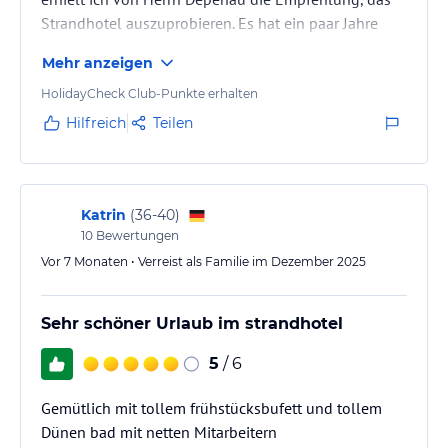
Strandhotel auszuprobieren. Es hat ein paar Jahre
gedauert, aber nun - mit nur noch einem
Mehr anzeigen
mitreisenden Kind - haben wir es tatsächlich mal
ausprobiert.
HolidayCheck Club-Punkte erhalten
Unser Start war leider nicht so toll: Das Zimmer
Hilfreich
Teilen
konnten wir erst mit 1 Stunde Verspätung beziehen,
das WLAN funktionierte nicht und das Shampoo in
der Dusche war leer. Nachdem diese Probleme
behoben waren, haben wir uns…
Katrin
(
36-40
)
10
Bewertungen
Vor 7 Monaten • Verreist als Familie im Dezember 2025
Sehr schöner Urlaub im strandhotel
5
/ 6
Gemütlich mit tollem frühstücksbufett und tollem
Dünen bad mit netten Mitarbeitern