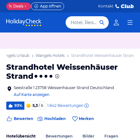
%
Deals
App öffnen
Kontakt
Hotel, Reiseziel
Wangels Urlaub
Wangels Hotels
Strandhotel Weissenhäuser Strand
Strandhotel Weissenhäuser
Strand
Seestraße 1 23758 Weissenhäuser Strand Deutschland
Auf Karte anzeigen
1.842
Bewertungen
93%
5,3
/ 6
Bewerten
Hochladen
Merken
Hotelübersicht
Bewertungen
Bilder
Fragen