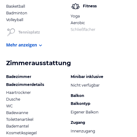
Fitness
Basketball
Badminton
Yoga
Volleyball
Aerobic
Schließfächer
Tennisplatz
Mehr anzeigen
Zimmerausstattung
Badezimmer
Minibar inklusive
Badezimmerdetails
Nicht verfügbar
Haartrockner
Balkon
Dusche
Balkontyp
WC
Eigener Balkon
Badewanne
Toilettenartikel
Zugang
Bademantel
Innenzugang
Kosmetikspiegel