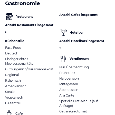
Gastronomie
Anzahl Cafes insgesamt
Restaurant
1
Anzahl Restaurants insgesamt
6
Hotelbar
Küchenstile
Anzahl Hotelbars insgesamt
Fast-Food
2
Deutsch
Verpflegung
Fischgerichte /
Meeresspezialitäten
Nur Übernachtung
Gutbürgerlich/Hausmannskost
Frühstück
Regional
Halbpension
Italienisch
Mittagessen
Amerikanisch
Abendessen
Steaks
A la Carte
Vegetarisch
Spezielle Diät-Menüs (auf
Glutenfrei
Anfrage)
Getränkeautomat
Cafe