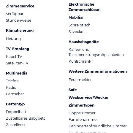
Elektronische
Zimmerservice
Zimmerschlüssel
Verfügbar
Mobiliar
Stundenweise
Schreibtisch
Klimatisierung
Sitzecke
Heizung
Haushaltsgeräte
TV-Empfang
Kaffee- und
Teezubereitungsmöglichkeiten
Kabel-TV
Kühlschrank
Satelliten-TV
Weitere Zimmerinformationen
Multimedia
Feuermelder
Telefon
Radio
Safe
Fernseher
Weckservice/Wecker
Bettentyp
Zimmertypen
Doppelbett
Doppelzimmer
Zustellbares Babybett
Familienzimmer
Zustellbett
Behindertenfreundliche Zimmer
Nichtraucherzimmer