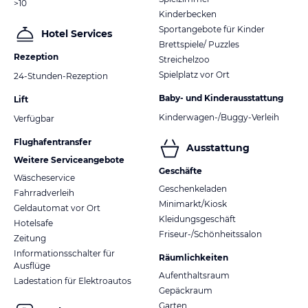
>10
Kinderbecken
Sportangebote für Kinder
Hotel Services
Brettspiele/ Puzzles
Rezeption
Streichelzoo
Spielplatz vor Ort
24-Stunden-Rezeption
Baby- und Kinderausstattung
Lift
Kinderwagen-/Buggy-Verleih
Verfügbar
Flughafentransfer
Ausstattung
Weitere Serviceangebote
Geschäfte
Wäscheservice
Geschenkeladen
Fahrradverleih
Minimarkt/Kiosk
Geldautomat vor Ort
Kleidungsgeschäft
Hotelsafe
Friseur-/Schönheitssalon
Zeitung
Informationsschalter für
Räumlichkeiten
Ausflüge
Aufenthaltsraum
Ladestation für Elektroautos
Gepäckraum
Garten