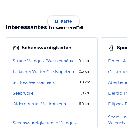
Karte
Interessantes in der Nähe
Sehenswürdigkeiten
Spor
Strand Wangels (Weissenhäuser Strand)
0,4
km
Falknerei Walter Greifvogelzentrum Weissenhäuser Strand
0,5
km
Columbus
Schloss Weissenhaus
1,8
km
Abenteue
Seebrücke
1,9
km
Oldernburger Wallmuseum
6,0
km
Filippos 
Sport- un
Sehenswürdigkeiten in Wangels
Wangels