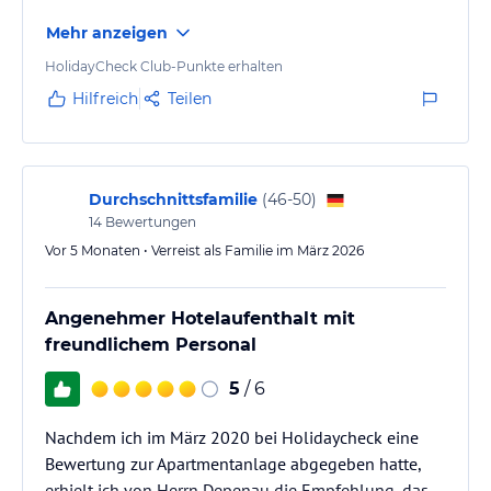
Hinweis:
Allgemeine und unverbindliche
Mehr anzeigen
Hoteliers-/Veranstalter-/Kataloginformationen. Alle Angaben
ohne Gewähr und ohne Prüfung durch HolidayCheck. Bitte
HolidayCheck Club-Punkte erhalten
lies vor der Buchung die verbindlichen
Angebotsdetails
des
Hilfreich
Teilen
jeweiligen Veranstalters.
Durchschnittsfamilie
(
46-50
)
14
Bewertungen
Vor 5 Monaten • Verreist als Familie im März 2026
Angenehmer Hotelaufenthalt mit
freundlichem Personal
5
/ 6
Nachdem ich im März 2020 bei Holidaycheck eine
Bewertung zur Apartmentanlage abgegeben hatte,
erhielt ich von Herrn Depenau die Empfehlung, das