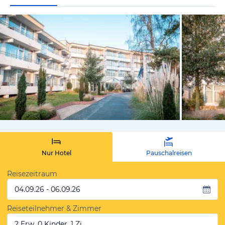
vom Hoteli
Nur Hotel
Pauschalreisen
Reisezeitraum
04.09.26 - 06.09.26
Reiseteilnehmer & Zimmer
2 Erw, 0 Kinder, 1 Zi.