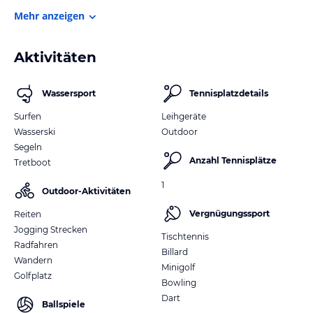
Mehr anzeigen
Aktivitäten
Wassersport
Tennisplatzdetails
Surfen
Leihgeräte
Wasserski
Outdoor
Segeln
Anzahl Tennisplätze
Tretboot
1
Outdoor-Aktivitäten
Vergnügungssport
Reiten
Jogging Strecken
Tischtennis
Radfahren
Billard
Wandern
Minigolf
Golfplatz
Bowling
Dart
Ballspiele