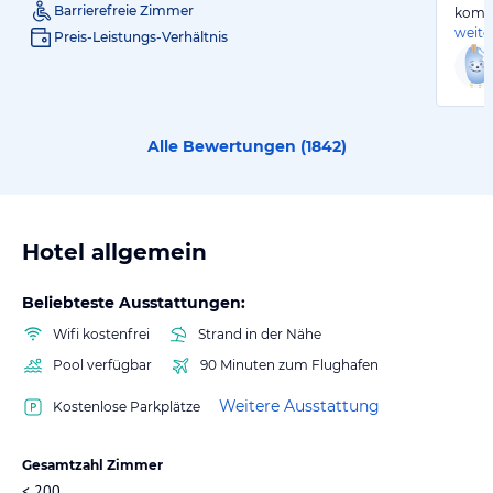
Barrierefreie Zimmer
komfo
weite
Preis-Leistungs-Verhältnis
Alle Bewertungen (
1842
)
Hotel allgemein
Beliebteste Ausstattungen:
Wifi kostenfrei
Strand in der Nähe
Pool verfügbar
90 Minuten zum Flughafen
Weitere Ausstattung
Kostenlose Parkplätze
Gesamtzahl Zimmer
< 200