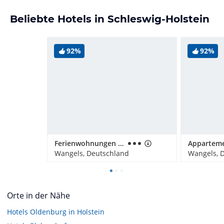
Beliebte Hotels in Schleswig-Holstein
92%
92%
Ferienwohnungen Ferienpark Weissenhäuser Strand
Wangels, Deutschland
Wangels, 
Orte in der Nähe
Hotels
Oldenburg in Holstein