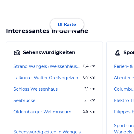
Karte
Interessantes in der Nähe
Sehenswürdigkeiten
Spor
Strand Wangels (Weissenhäuser Strand)
0,4
km
Falknerei Walter Greifvogelzentrum Weissenhäuser Strand
0,7
km
Abenteue
Schloss Weissenhaus
2,1
km
Columbus
Seebrücke
2,1
km
Oldernburger Wallmuseum
5,8
km
Filippos 
Sport- un
Sehenswürdigkeiten in Wangels
Wangels