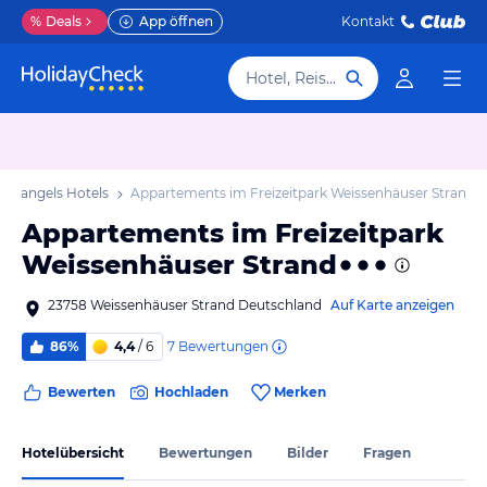
%
Deals
App öffnen
Kontakt
Hotel, Reiseziel
Wangels Hotels
Appartements im Freizeitpark Weissenhäuser Strand
Appartements im Freizeitpark
Weissenhäuser Strand
23758 Weissenhäuser Strand Deutschland
Auf Karte anzeigen
7
Bewertungen
86%
4,4
/ 6
Bewerten
Hochladen
Merken
Hotelübersicht
Bewertungen
Bilder
Fragen