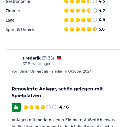
Gastronomie
4,5
Zimmer
4,7
Lage
4,8
Sport & Unterh.
5,6
Frederik
(
31-35
)
37
Bewertungen
Vor 1 Jahr • Verreist als Familie im Oktober 2024
Renovierte Anlage, schön gelegen mit
Spielplätzen
4
/ 6
Anlagen mit modernisieren Zimmern. Äußerlich etwas
in die Jahre gekommen. Leider ist die Parkplatzsuche