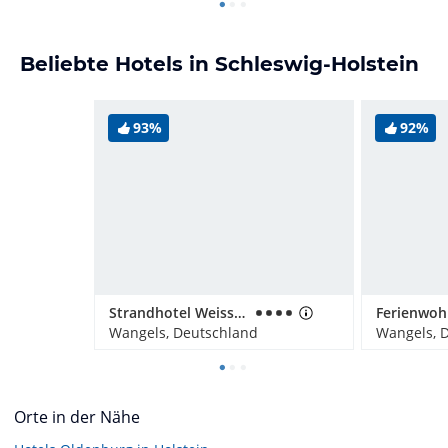
Beliebte Hotels in Schleswig-Holstein
93%
92%
Strandhotel Weissenhäuser Strand
Wangels, Deutschland
Wangels, 
Orte in der Nähe