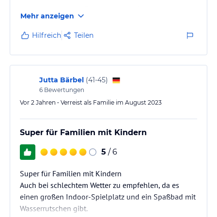
das bei steigenden Zimmerpreisen. Die Appartements
Mehr anzeigen
bedürfen dringend einer Generalüberholung.
Hilfreich
Teilen
Jutta Bärbel
(
41-45
)
6
Bewertungen
Vor 2 Jahren • Verreist als Familie im August 2023
Super für Familien mit Kindern
5
/ 6
Super für Familien mit Kindern
Auch bei schlechtem Wetter zu empfehlen, da es
einen großen Indoor-Spielplatz und ein Spaßbad mit
Wasserrutschen gibt.