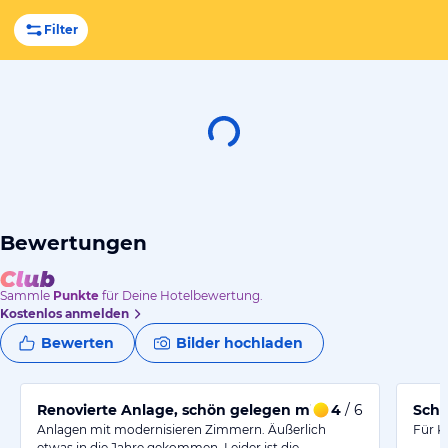
Filter
Bewertungen
Sammle
Punkte
für Deine Hotelbewertung.
Kostenlos anmelden
Bewerten
Bilder hochladen
Renovierte Anlage, schön gelegen mit Spielplätzen
4
/ 6
Schö
Anlagen mit modernisieren Zimmern. Äußerlich
Für Ki
etwas in die Jahre gekommen. Leider ist die…