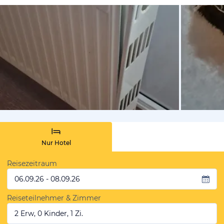
von Saskia
Nur Hotel
Reisezeitraum
06.09.26 - 08.09.26
Reiseteilnehmer & Zimmer
2 Erw, 0 Kinder, 1 Zi.