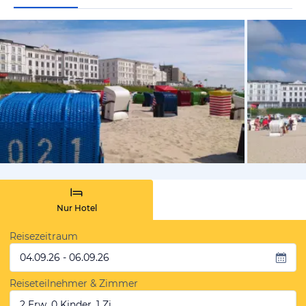
von Sascha-
Nur Hotel
Reisezeitraum
04.09.26 - 06.09.26
Reiseteilnehmer & Zimmer
2 Erw, 0 Kinder, 1 Zi.