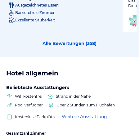
Das k
Ausgezeichnetes Essen
Diens
Barrierefreie Zimmer
Exzellente Sauberkeit
Alle Bewertungen (
358
)
Hotel allgemein
Beliebteste Ausstattungen:
Wifi kostenfrei
Strand in der Nähe
Pool verfügbar
Über 2 Stunden zum Flughafen
Weitere Ausstattung
Kostenlose Parkplätze
Gesamtzahl Zimmer