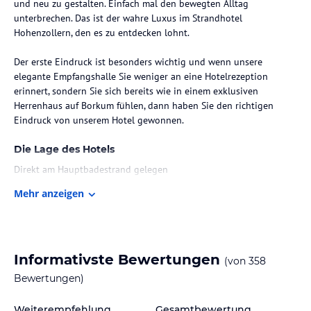
und neu zu gestalten. Einfach mal den bewegten Alltag
unterbrechen. Das ist der wahre Luxus im Strandhotel
Hohenzollern, den es zu entdecken lohnt.
Der erste Eindruck ist besonders wichtig und wenn unsere
elegante Empfangshalle Sie weniger an eine Hotelrezeption
erinnert, sondern Sie sich bereits wie in einem exklusiven
Herrenhaus auf Borkum fühlen, dann haben Sie den richtigen
Die Lage des Hotels
Direkt am Hauptbadestrand gelegen
Hundestrand und Surfschule
Mehr anzeigen
Wenige Gehminuten vom Stadtzentrum entfernt
Zimmer / Unterbringung im Hotel
Im Strandhotel Hohenzollern residieren seit 1898 Gäste mit
Informativste Bewertungen
(von
358
gehobenem Anspruch. Entsprechend vielfältig ist das Ambiente
und die Gestaltung der verschiedenen Zimmerkategorien.
Bewertungen)
In unseren 22 stilvoll eingerichteten Zimmern und Suiten,
teilweise mit direktem Seeblick oder Balkon zur Landseite, finden
Weiterempfehlung
Gesamtbewertung