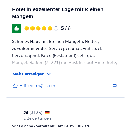
Hotel in exzellenter Lage mit kleinen
Mängeln
5
/ 6
Schönes Haus mit kleinen Mängeln. Nettes,
zuvorkommendes Servicepersonal. Frühstück
hervorragend. Palée (Restaurant) sehr gut.
Mangel: Balkon (Zi 221) nur Ausblick auf Hinterhöfe;
Blumenkübel enthielten statt ansehnlicher Blumen
Mehr anzeigen
nur Abfälle. Schade, schmälert den Gesamteindruck.
Hilfreich
Teilen
Jil
(
31-35
)
2
Bewertungen
Vor 1 Woche • Verreist als Familie im Juli 2026