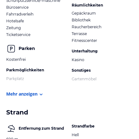
Schuhputzservice/-maschine
Räumlichkeiten
Büroservice
Gepäckraum
Fahrradverleih
Bibliothek
Hotelsafe
Raucherbereich
Zeitung
Terrasse
Ticketservice
Fitnesscenter
Parken
Unterhaltung
Kostenfrei
Kasino
Parkmöglichkeiten
Sonstiges
Parkplatz
Gartenmöbel
Mehr anzeigen
Strand
Strandfarbe
Entfernung zum Strand
Hell