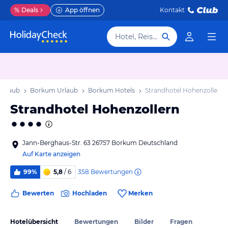
%
Deals
App öffnen
Kontakt
Hotel, Reiseziel
Urlaub
Borkum Urlaub
Borkum Hotels
Strandhotel Hohenzollern
Strandhotel Hohenzollern
Jann-Berghaus-Str. 63 26757 Borkum Deutschland
Auf Karte anzeigen
358
Bewertungen
99%
5,8
/ 6
Bewerten
Hochladen
Merken
Hotelübersicht
Bewertungen
Bilder
Fragen