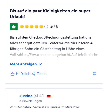
Bis auf ein paar Kleinigkeiten ein super
Urlaub!
5
/ 6
Bis auf den Checkout/Rechnungsstellung hat uns
alles sehr gut gefallen. Leider wurde für unseren 4
Jährigen Sohn ein Gästebeitrag in Höhe eines
Vollzahlers/Erwachsenen abgebucht. Auf telefonische
Nachfrage unsererseits wurde uns von der Dame an
Mehr anzeigen
der Rezeption (Denise) mitgeteilt Ihr wären die Hände
gebunden. Sie hätte alles in die „App“ eingegeben
Hilfreich
Teilen
und da wäre das nunmal so rausgekommen. Sehr
unprofessionell unserer Meinung nach, 35€ zu
Unrecht von unserem Konto abzubuchen & derart
unkooperativ zu handeln. Ihr…
Justine
(
41-45
)
3
Bewertungen
Vor 5 Monaten • Verreist als Familie im März 2026