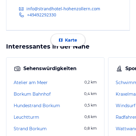
info@strandhotel-hohenzollern.com
+49492292330
Karte
Interessantes in der Nähe
Sehenswürdigkeiten
Spor
Atelier am Meer
0,2
km
Schwimm
Borkum Bahnhof
0,4
km
Hundestrand Borkum
0,5
km
Windsur
Leuchtturm
0,6
km
Radfahre
Strand Borkum
0,8
km
Wattwand