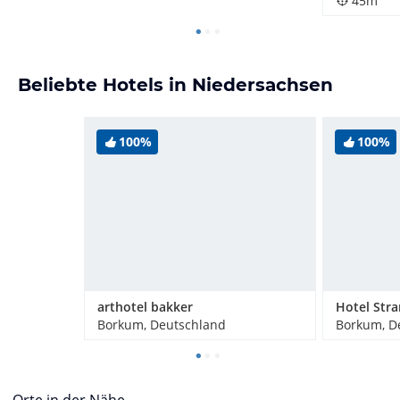
45m
Beliebte Hotels in Niedersachsen
100%
100%
arthotel bakker
Borkum, Deutschland
Borkum, D
Orte in der Nähe