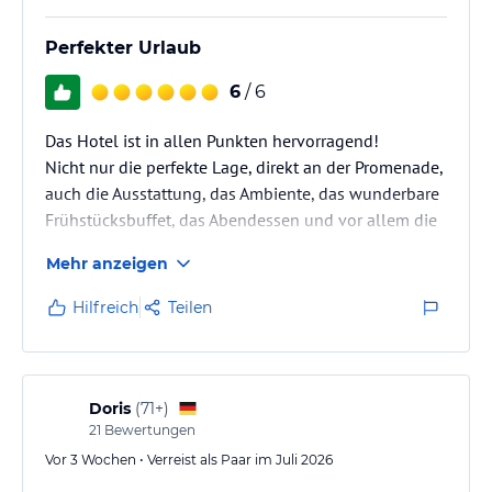
Perfekter Urlaub
6
/ 6
Das Hotel ist in allen Punkten hervorragend!
Nicht nur die perfekte Lage, direkt an der Promenade,
auch die Ausstattung, das Ambiente, das wunderbare
Frühstücksbuffet, das Abendessen und vor allem die
kompetenten, angagierten und empathischen
Mehr anzeigen
Mitarbeiter machen den Urlaub hier perfekt!
Hilfreich
Teilen
Doris
(
71+
)
21
Bewertungen
Vor 3 Wochen • Verreist als Paar im Juli 2026