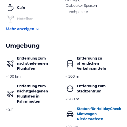
Diabetiker Speisen
Cafe
Lunchpakete
Hotelbar
Mehr anzeigen
Umgebung
Entfernung zum
Entfernung zu
nächstgelegenen
öffentlichen
Flughafen
Verkehrsmitteln
> 100 km
< 500 m
Entfernung zum
Entfernung zum
nächstgelegenen
Stadtzentrum
Flughafen in
< 200 m
Fahrminuten
Station für HolidayCheck
> 2 h
Mietwagen
Niedersachsen
< 10 km