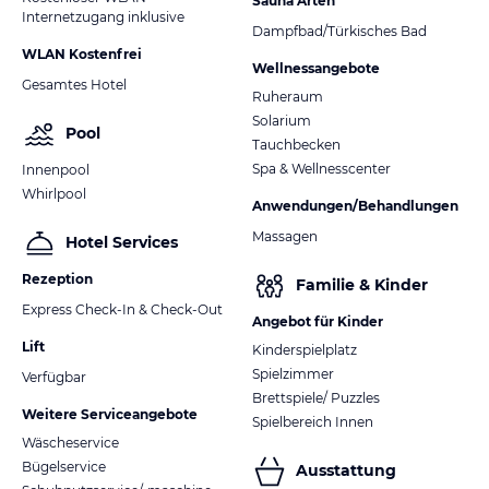
Sauna Arten
Internetzugang inklusive
Dampfbad/Türkisches Bad
WLAN Kostenfrei
Wellnessangebote
Gesamtes Hotel
Ruheraum
Solarium
Pool
Tauchbecken
Spa & Wellnesscenter
Innenpool
Whirlpool
Anwendungen/Behandlungen
Massagen
Hotel Services
Rezeption
Familie & Kinder
Express Check-In & Check-Out
Angebot für Kinder
Lift
Kinderspielplatz
Spielzimmer
Verfügbar
Brettspiele/ Puzzles
Weitere Serviceangebote
Spielbereich Innen
Wäscheservice
Bügelservice
Ausstattung