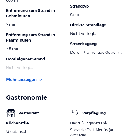
600 m
Strandtyp
Entfernung zum Strand in
Sand
Gehminuten
7 min
Direkte Strandlage
Nicht verfügbar
Entfernung zum Strand in
Fahrminuten
Strandzugang
< 5 min
Durch Promenade Getrennt
Hoteleigener Strand
Nicht verfügbar
Mehr anzeigen
Gastronomie
Restaurant
Verpflegung
Küchenstile
Begrüßungsgetränk
Spezielle Diät-Menüs (auf
Vegetarisch
Anfrage)