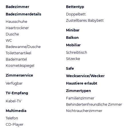
Badezimmer
Bettentyp
Badezimmerdetails
Doppelbett
Zustellbares Babybett
Hausschuhe
Haartrockner
Minibar
Dusche
Balkon
WC
Mobiliar
Badewanne/Dusche
Schreibtisch
Toilettenartikel
Sitzecke
Bademantel
Kosmetikspiegel
Safe
Zimmerservice
Weckservice/Wecker
Verfügbar
Haustiere erlaubt
Zimmertypen
TV-Empfang
Familienzimmer
Kabel-TV
Behindertenfreundliche Zimmer
Multimedia
Nichtraucherzimmer
Telefon
CD-Player