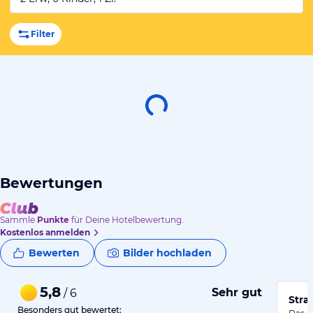
Filter
Bewertungen
Sammle
Punkte
für Deine Hotelbewertung.
Kostenlos anmelden
Bewerten
Bilder hochladen
5,8
Sehr gut
/ 6
Stra
Besonders gut bewertet: