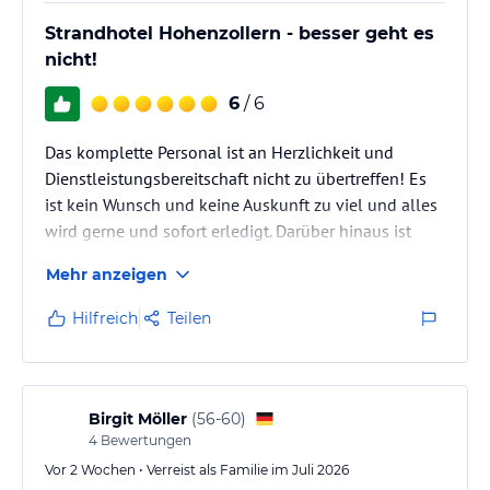
Strandhotel Hohenzollern - besser geht es
nicht!
6
/ 6
Das komplette Personal ist an Herzlichkeit und
Dienstleistungsbereitschaft nicht zu übertreffen! Es
ist kein Wunsch und keine Auskunft zu viel und alles
wird gerne und sofort erledigt. Darüber hinaus ist
sowohl das Frühstück als auch das Abendessen nicht
Mehr anzeigen
mehr zu übertreffen und für Borkum wohl ein
Fixpunkt in der Gastronomie.
Hilfreich
Teilen
Birgit Möller
(
56-60
)
4
Bewertungen
Vor 2 Wochen • Verreist als Familie im Juli 2026