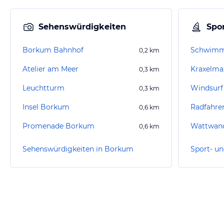
Sehenswürdigkeiten
Spor
Borkum Bahnhof
Schwimm
0,2
km
Atelier am Meer
0,3
km
Leuchtturm
Windsur
0,3
km
Insel Borkum
Radfahre
0,6
km
Promenade Borkum
Wattwand
0,6
km
Sehenswürdigkeiten in Borkum