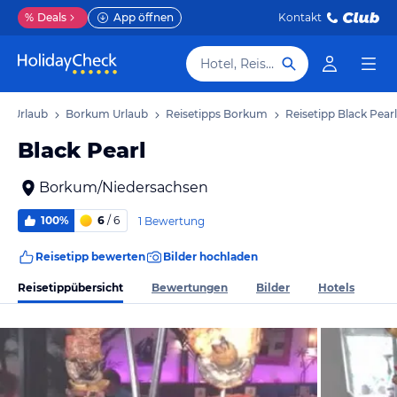
%
Deals
App öffnen
Kontakt
Hotel, Reiseziel
en Urlaub
Borkum Urlaub
Reisetipps Borkum
Reisetipp Black Pearl
Black Pearl
Borkum/Niedersachsen
100%
6
/ 6
1 Bewertung
Reisetipp bewerten
Bilder hochladen
Reisetippübersicht
Bewertungen
Bilder
Hotels