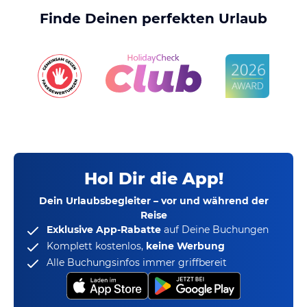
Finde Deinen perfekten Urlaub
Hol Dir die App!
Dein Urlaubsbegleiter – vor und während der
Reise
Exklusive App-Rabatte
auf Deine Buchungen
Komplett kostenlos,
keine Werbung
Alle Buchungsinfos immer griffbereit