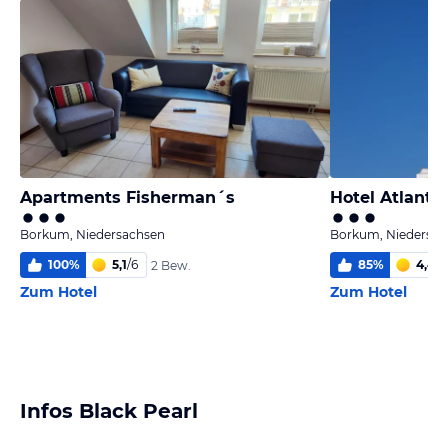
Apartments Fisherman´s
Hotel Atlantik
Borkum, Niedersachsen
Borkum, Niedersac
100
%
5,1
/
6
85
%
4,4
/
6
2 Bew.
Zum Hotel
Zum Hotel
Infos Black Pearl