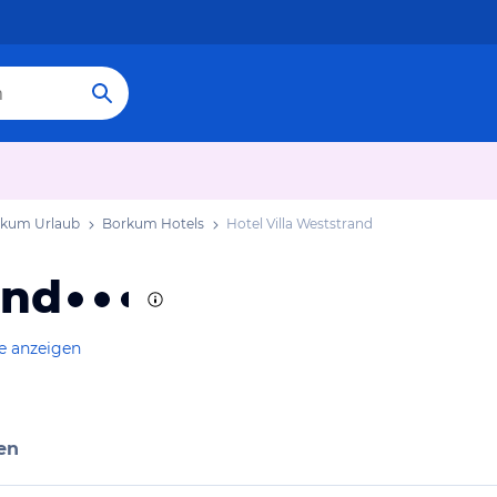
kum Urlaub
Borkum Hotels
Hotel Villa Weststrand
and
e anzeigen
en