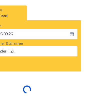
Hotel
m
06.09.26
mer & Zimmer
der, 1 Zi.