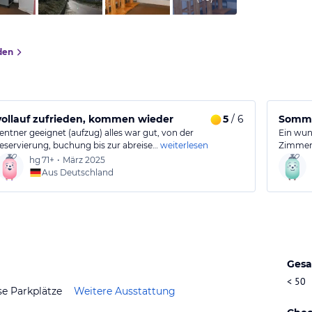
den
f
vollauf zufrieden, kommen wieder
5
/ 6
Somme
rentner geeignet (aufzug) alles war gut, von der
Ein wun
reservierung, buchung bis zur abreise…
weiterlesen
Zimmer.
hg
71+
•
März 2025
Aus Deutschland
Gesa
< 50
se Parkplätze
Weitere Ausstattung