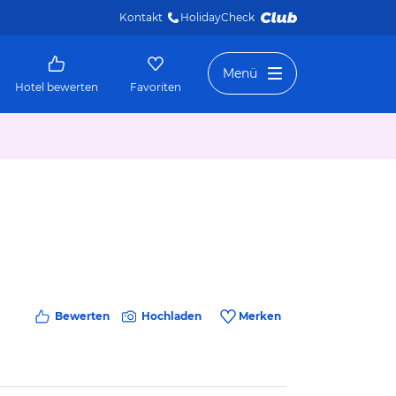
Kontakt
HolidayCheck 
Menü
Hotel bewerten
Favoriten
Bewerten
Hochladen
Merken