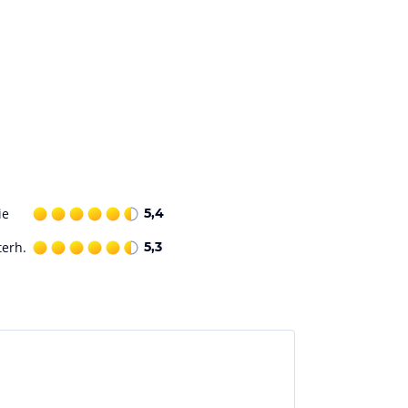
ie
5,4
terh.
5,3