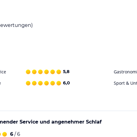
 Villa Weststrand. Bei schönem Wetter können
mgebung finden Sie auch eine Vielzahl von
ewertungen)
können.
reizeitaktivitäten in der Umgebung zu
and und entspannen Sie in den
 in unmittelbarer Nähe des Hotels. Genießen Sie
mgebung von Borkum.
ice
5,8
Gastronom
e
6,0
Sport & Un
ohne Gewähr. Bitte lies vor der Buchung die
ender Service und angenehmer Schlaf
6
/ 6