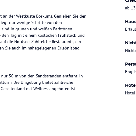
Chec
ab 13
lt an der Westküste Borkums. Genießen Sie den
Haus
liegt nur wenige Schritte von den
r sind in grünen und weißen Farbtönen
Erlau
 den Tag mit einem köstlichen Frühstück und
auf die Nordsee. Zahlreiche Restaurants, ein
Nich
nen Sie auch im nahegelegenen Erlebnisbad
Nicht
Pers
Engli
t nur 50 m von den Sandstränden entfernt. In
tturm. Die Umgebung bietet zahlreiche
Hote
d Gezeitenland mit Wellnessangeboten ist
Hotel
tönen gehalten und bieten einen angenehmen
nen Flachbild-Sat-TV und ein eigenes Bad mit
 privater Terrasse oder Balkon buchen.