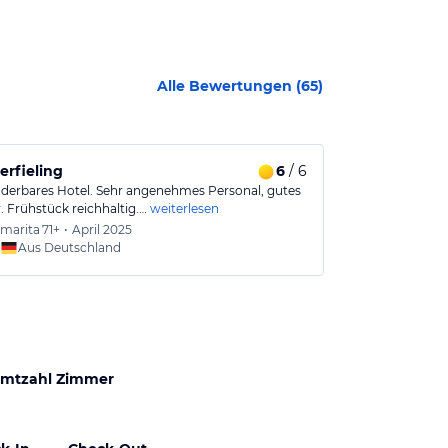
Alle Bewertungen (
65
)
rfieling
6
/ 6
Gute Lage, 
derbares Hotel. Sehr angenehmes Personal, gutes
Die Lage ist g
 Frühstück reichhaltig.…
weiterlesen
nicht mehr wie
marita
71+
•
April 2025
Urlaub
Aus Deutschland
mtzahl Zimmer