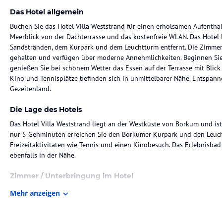
Das Hotel allgemein
Buchen Sie das Hotel Villa Weststrand für einen erholsamen Aufentha
Meerblick von der Dachterrasse und das kostenfreie WLAN. Das Hotel 
Sandstränden, dem Kurpark und dem Leuchtturm entfernt. Die Zimme
gehalten und verfügen über moderne Annehmlichkeiten. Beginnen Sie
genießen Sie bei schönem Wetter das Essen auf der Terrasse mit Blick 
Kino und Tennisplätze befinden sich in unmittelbarer Nähe. Entspan
Gezeitenland.
Die Lage des Hotels
Das Hotel Villa Weststrand liegt an der Westküste von Borkum und is
nur 5 Gehminuten erreichen Sie den Borkumer Kurpark und den Leuch
Freizeitaktivitäten wie Tennis und einen Kinobesuch. Das Erlebnisba
ebenfalls in der Nähe.
Zimmer / Unterbringung im Hotel
Die Zimmer in der Villa Weststrand sind in grünen und weißen Farb
Mehr anzeigen
Rückzugsort nach einem Tag am Strand. Jedes Zimmer verfügt über ei
Dusche und Haartrockner. Auf Anfrage können Sie auch ein Zimmer mit