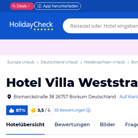
%
Deals
App herunterladen
Europa Urlaub
Deutschland Urlaub
Niedersachsen Urlaub
Bor
Hotel Villa Weststr
Bismarckstraße 38 26757 Borkum Deutschland
Auf Kart
87%
5,5
/ 6
65
Bewertungen
Hotelübersicht
Bewertungen
Bilder
Frag