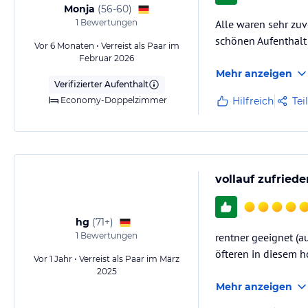
Monja
(
56-60
)
1
Bewertungen
Alle waren sehr zu
schönen Aufenthalt
Vor 6 Monaten • Verreist als Paar im
Februar 2026
Mehr anzeigen
Verifizierter Aufenthalt
Economy-Doppelzimmer
Hilfreich
Tei
vollauf zufrie
hg
(
71+
)
1
Bewertungen
rentner geeignet (a
öfteren in diesem ho
Vor 1 Jahr • Verreist als Paar im März
2025
Mehr anzeigen