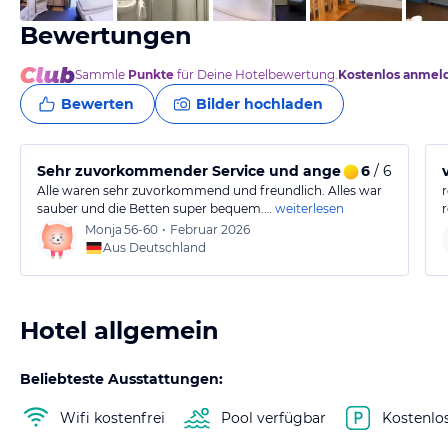
Bewertungen
Sammle
Punkte
für Deine Hotelbewertung.
Kostenlos anmel
Bewerten
Bilder hochladen
Sehr zuvorkommender Service und angenehmer Schla
6
/ 6
Alle waren sehr zuvorkommend und freundlich. Alles war
sauber und die Betten super bequem.…
weiterlesen
Monja
56-60
•
Februar 2026
Aus Deutschland
Hotel allgemein
Beliebteste Ausstattungen:
Wifi kostenfrei
Pool verfügbar
Kostenlo