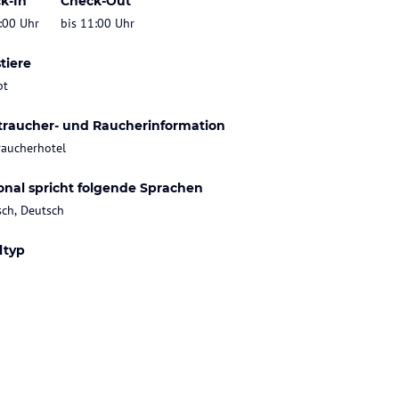
k-In
Check-Out
:00 Uhr
bis 11:00 Uhr
tiere
bt
traucher- und Raucherinformation
raucherhotel
onal spricht folgende Sprachen
sch, Deutsch
ltyp