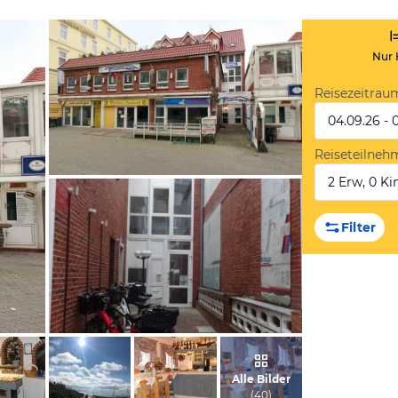
Nur 
Reisezeitrau
04.09.26 - 
Reiseteilneh
2 Erw, 0 Kin
vom Hotelier, Februar 2012
Filter
von Jürgen, April 2022
Alle Bilder
(
40
)