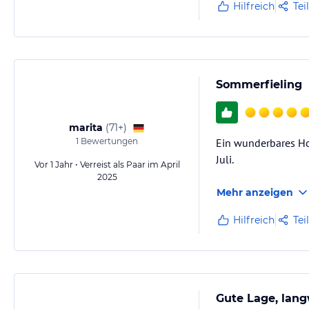
Hilfreich
Tei
Sommerfieling
marita
(
71+
)
1
Bewertungen
Ein wunderbares Ho
Juli.
Vor 1 Jahr • Verreist als Paar im April
2025
Mehr anzeigen
Hilfreich
Tei
Gute Lage, lang