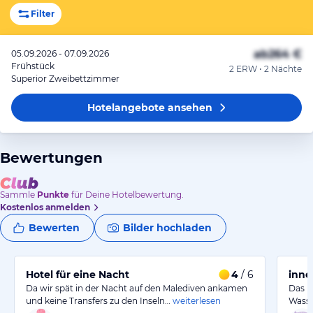
Filter
ab
264 €
05.09.2026 - 07.09.2026
Frühstück
2 ERW • 2 Nächte
Superior Zweibettzimmer
Hotelangebote
ansehen
Bewertungen
Sammle
Punkte
für Deine Hotelbewertung.
Kostenlos anmelden
Bewerten
Bilder hochladen
Hotel für eine Nacht
4
/ 6
inne
Da wir spät in der Nacht auf den Malediven ankamen
Das H
und keine Transfers zu den Inseln…
weiterlesen
Wasse