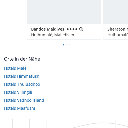
Bandos Maldives
Hulhumalé, Malediven
Hulhumalé
Orte in der Nähe
Hotels
Malé
Hotels
Himmafushi
Hotels
Thulusdhoo
Hotels
Villingili
Hotels
Vadhoo Island
Hotels
Maafushi