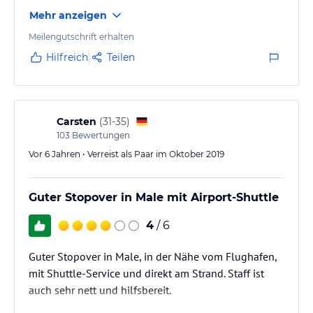
kleinere Lebensmittelgeschäfte, aber leider haben wir
Mehr anzeigen
kein Resturant oder einen Imbiss oder ein Cafe
gefunden. Das Hotel ist ein 3geschossiges Haus und
Meilengutschrift erhalten
scheint relativ neu gebaut …? Sowohl die Lobby, wie
Hilfreich
Teilen
auch die Etagen waren sauber, aber speziell der Flur
der zu unserem Zimmer führte war vollgestellt mit
Gerümpel…
Carsten
(
31-35
)
103
Bewertungen
Vor 6 Jahren • Verreist als Paar im Oktober 2019
Guter Stopover in Male mit Airport-Shuttle
4
/ 6
Guter Stopover in Male, in der Nähe vom Flughafen,
mit Shuttle-Service und direkt am Strand. Staff ist
auch sehr nett und hilfsbereit.