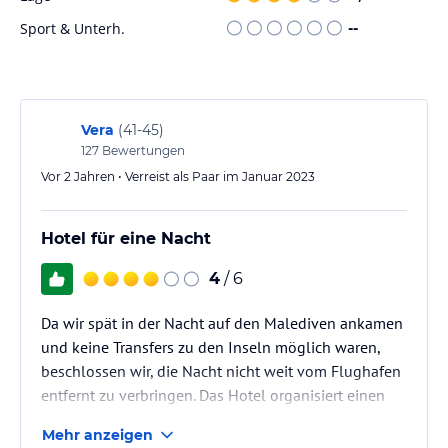
Tauchen. Ein Fahrradverleih ist ebenfalls verfügbar, um die
Sport & Unterh.
--
Umgebung zu erkunden. Das Hotel kann auch Inseltouren und
andere Aktivitäten auf Anfrage arrangieren.
Hinweis:
Verfasst von HolidayCheck mit Hilfe von KI. Alle
Angaben ohne Gewähr. Bitte lies vor der Buchung die
Vera
(
41-45
)
verbindlichen
Angebotsdetails
des jeweiligen Veranstalters.
127
Bewertungen
Vor 2 Jahren • Verreist als Paar im Januar 2023
Hotel für eine Nacht
4
/ 6
Da wir spät in der Nacht auf den Malediven ankamen
und keine Transfers zu den Inseln möglich waren,
beschlossen wir, die Nacht nicht weit vom Flughafen
entfernt zu verbringen. Das Hotel organisiert einen
Transfer und wir erreichten schnell unsere Unterkunft
Mehr anzeigen
für die Nacht. Das Zimmer war komfortabel, obwohl