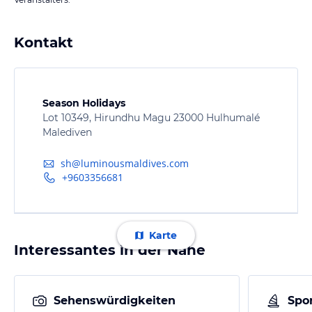
Kontakt
Season Holidays
Lot 10349, Hirundhu Magu 23000 Hulhumalé
Malediven
sh@luminousmaldives.com
+9603356681
Karte
Interessantes in der Nähe
Sehenswürdigkeiten
Spor