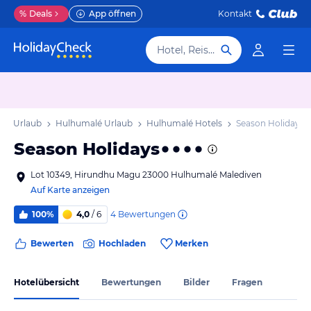
%
Deals
App öffnen
Kontakt
Hotel, Reiseziel
oll Urlaub
Hulhumalé Urlaub
Hulhumalé Hotels
Season Holidays
Season Holidays
Lot 10349, Hirundhu Magu 23000 Hulhumalé Malediven
Auf Karte anzeigen
4
Bewertungen
100%
4,0
/ 6
Bewerten
Hochladen
Merken
Hotelübersicht
Bewertungen
Bilder
Fragen