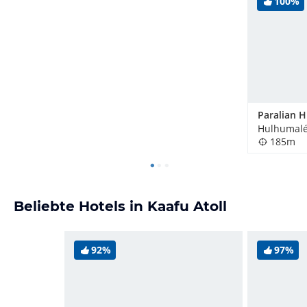
100%
Paralian 
Hulhumalé
185m
Beliebte Hotels in Kaafu Atoll
92%
97%