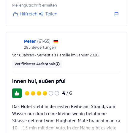
die Sauberkeit nicht perfekt war. Ich würde den
Meilengutschrift erhalten
Service als gemächlich einstufen, aber ich habe keine
Hilfreich
Teilen
ernsthaften Beschwerden. Das Frühstück ist
bescheiden. Neben dem Hotel befindet sich ein
öffentlicher Strand,…
Peter
(
61-65
)
285
Bewertungen
Vor 6 Jahren • Verreist als Familie im Januar 2020
Verifizierter Aufenthalt
innen hui, außen pfui
4
/ 6
Das Hotel steht in der ersten Reihe am Strand, vom
Wasser nur durch eine kleine, wenig befahrene
Strasse getrennt.Vom Flughafen Male braucht man ca
10 – 15 min mit dem Auto. In der Nähe gibt es viele