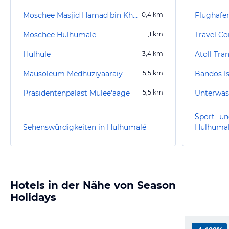
Moschee Masjid Hamad bin Khalifa Al Thani
0,4
km
Flughafe
Moschee Hulhumale
1,1
km
Travel Co
Hulhule
3,4
km
Atoll Tra
Mausoleum Medhuziyaaraiy
5,5
km
Bandos I
Präsidentenpalast Mulee'aage
5,5
km
Unterwas
Sport- un
Sehenswürdigkeiten in Hulhumalé
Hulhuma
Hotels in der Nähe von Season
Holidays