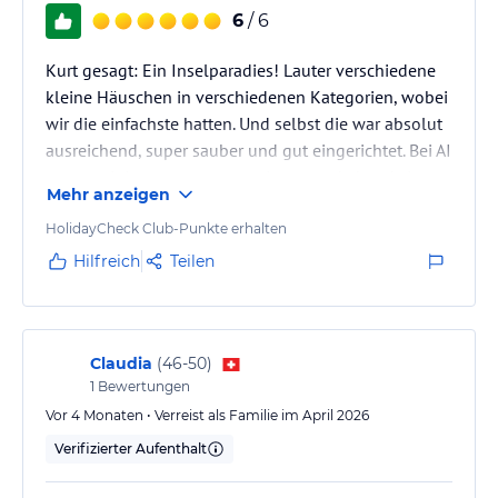
6
/ 6
Kurt gesagt: Ein Inselparadies! Lauter verschiedene
kleine Häuschen in verschiedenen Kategorien, wobei
wir die einfachste hatten. Und selbst die war absolut
ausreichend, super sauber und gut eingerichtet. Bei AI
waren wir immer morgens, mittags und abends im
Mehr anzeigen
Buffetrestaurant essen. Der Weg dahin war von
unserem Zimmer aus max. 10 min lang. Einmal um
HolidayCheck Club-Punkte erhalten
die ganze Insel würde bei ruhigem Gehen ca. 30-40
Hilfreich
Teilen
min. dauern (haben wir und aber gespart...). Alles ist
gut erreichbar, keiner ist aufdringlich, alles ruhig
und…
Claudia
(
46-50
)
1
Bewertungen
Vor 4 Monaten • Verreist als Familie im April 2026
Verifizierter Aufenthalt