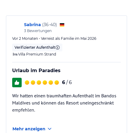
vorhanden.
Hinweis:
Verfasst von HolidayCheck mit Hilfe von KI. Alle
Angaben ohne Gewähr. Bitte lies vor der Buchung die
Sabrina
(
36-40
)
verbindlichen
Angebotsdetails
des jeweiligen Veranstalters.
3
Bewertungen
Vor 2 Monaten • Verreist als Familie im Mai 2026
Verifizierter Aufenthalt
Villa Premium Strand
Urlaub im Paradies
6
/ 6
Wir hatten einen traumhaften Aufenthalt im Bandos
Maldives und können das Resort uneingeschränkt
empfehlen.
Ein ganz besonderes Dankeschön geht an Harish,
Mehr anzeigen
unseren hervorragenden Tischkellner, an Suray, den