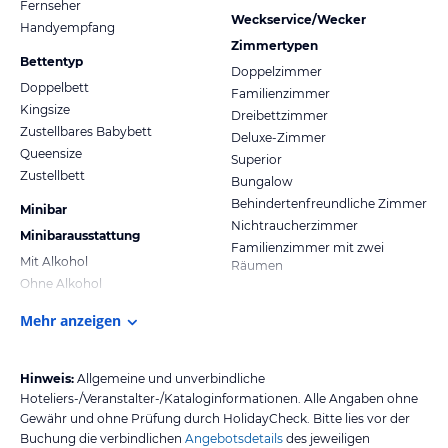
Fernseher
Weckservice/Wecker
Handyempfang
Zimmertypen
Bettentyp
Doppelzimmer
Doppelbett
Familienzimmer
Kingsize
Dreibettzimmer
Zustellbares Babybett
Deluxe-Zimmer
Queensize
Superior
Zustellbett
Bungalow
Behindertenfreundliche Zimmer
Minibar
Nichtraucherzimmer
Minibarausstattung
Familienzimmer mit zwei
Mit Alkohol
Räumen
Ohne Alkohol
Mehr anzeigen
Hinweis:
Allgemeine und unverbindliche
Hoteliers-/Veranstalter-/Kataloginformationen. Alle Angaben ohne
Gewähr und ohne Prüfung durch HolidayCheck. Bitte lies vor der
Buchung die verbindlichen
Angebotsdetails
des jeweiligen