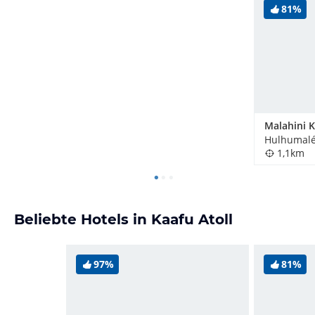
81%
Hulhumalé
1,1km
Beliebte Hotels in Kaafu Atoll
97%
81%