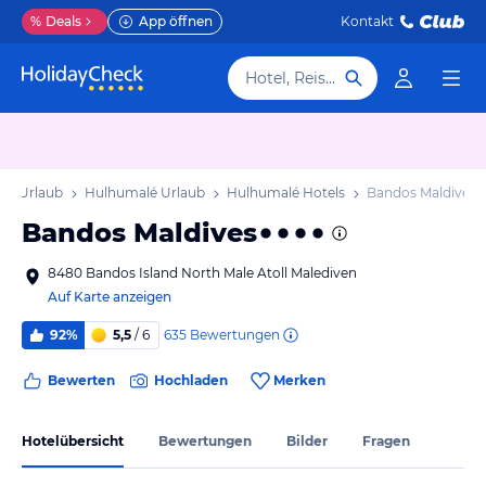
%
Deals
App öffnen
Kontakt
Hotel, Reiseziel
oll Urlaub
Hulhumalé Urlaub
Hulhumalé Hotels
Bandos Maldives
Bandos Maldives
8480 Bandos Island North Male Atoll Malediven
Auf Karte anzeigen
635
Bewertungen
92%
5,5
/ 6
Bewerten
Hochladen
Merken
Hotelübersicht
Bewertungen
Bilder
Fragen