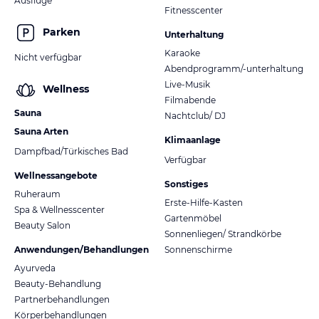
Ausflüge
Fitnesscenter
Parken
Unterhaltung
Karaoke
Nicht verfügbar
Abendprogramm/-unterhaltung
Live-Musik
Wellness
Filmabende
Sauna
Nachtclub/ DJ
Sauna Arten
Klimaanlage
Dampfbad/Türkisches Bad
Verfügbar
Wellnessangebote
Sonstiges
Ruheraum
Erste-Hilfe-Kasten
Spa & Wellnesscenter
Gartenmöbel
Beauty Salon
Sonnenliegen/ Strandkörbe
Anwendungen/Behandlungen
Sonnenschirme
Ayurveda
Beauty-Behandlung
Partnerbehandlungen
Körperbehandlungen