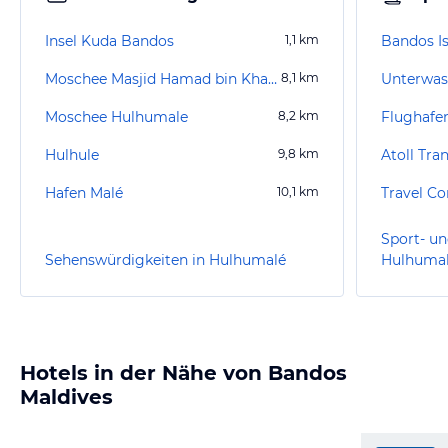
Insel Kuda Bandos
1,1
km
Bandos I
Moschee Masjid Hamad bin Khalifa Al Thani
8,1
km
Unterwas
Moschee Hulhumale
8,2
km
Flughafe
Hulhule
9,8
km
Atoll Tra
Hafen Malé
10,1
km
Travel Co
Sport- un
Sehenswürdigkeiten in Hulhumalé
Hulhuma
Hotels in der Nähe von Bandos
Maldives