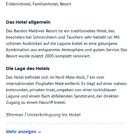
Erlebnishotel, Familienhotel, Resort
Das Hotel allgemein
Das Bandos Maldives Resort ist ein traditionelles Hotel, das
besonders bei Schnorchlern und Tauchern sehr beliebt ist. Mit
schönen Ausblicken auf die Lagune bietet es eine gelungene
Kombination aus entspannter Atmosphäre und gutem Service. Das
Resort wurde zuletzt 2005 komplett renoviert.
Die Lage des Hotels
Das Hotel befindet sich im Nord-Male-Atoll, 7 km vom
internationalen Flughafen Malé entfernt. Es liegt auf einer nahezu
kreisrunden, privaten Insel, umgeben von einer türkisblauen
Lagune und einem flach abfallenden Sandstrand, der direkten
Zugang zu einem Hausriff bietet.
Zimmer / Unterbringung im Hotel
Die Unterkunft bietet verschiedene Arten von Zimmern und Villen,
die teils über hohe Strohdächer verfügen und mit modernen
Mehr anzeigen