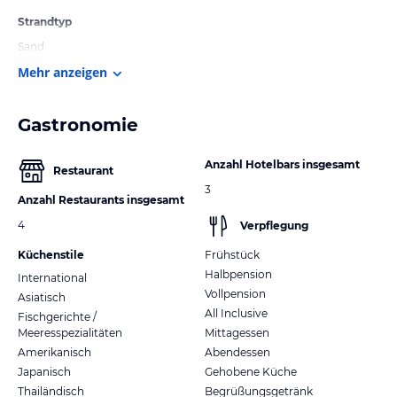
Strandtyp
Sand
Mehr anzeigen
Gastronomie
Anzahl Hotelbars insgesamt
Restaurant
3
Anzahl Restaurants insgesamt
4
Verpflegung
Küchenstile
Frühstück
Halbpension
International
Vollpension
Asiatisch
All Inclusive
Fischgerichte /
Meeresspezialitäten
Mittagessen
Amerikanisch
Abendessen
Japanisch
Gehobene Küche
Thailändisch
Begrüßungsgetränk