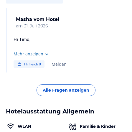
Masha
vom Hotel
am
31. Juli 2026
Hi Timo,
Please note that all beverages are served by the glass.
Mehr anzeigen
Melden
Hilfreich
0
Alle Fragen anzeigen
Hotelausstattung Allgemein
WLAN
Familie & Kinder