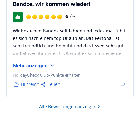
Bandos, wir kommen wieder!
6
/ 6
Wir besuchen Bandos seit Jahren und jedes mal fühlt
es sich nach einem top Urlaub an. Das Personal ist
sehr freundlich und bemüht und das Essen sehr gut
und abwechlungsreich. Obwohl es sich um eine der
ältesten Touristeninseln handelt, ist sie modern und
Mehr anzeigen
auf dem neusten Stand renoviert.
HolidayCheck Club-Punkte erhalten
Hilfreich
Teilen
Alle Bewertungen anzeigen