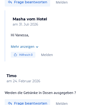
Frage beantworten
Melden
Masha
vom Hotel
am
31. Juli 2026
Hi Vanessa,
As all of our villas are located along the outer
Mehr anzeigen
perimeter of the island, they are all just a short stroll
Melden
Hilfreich
0
from the beach, with many offering direct beach access.
Timo
am
24. Februar 2026
Werden die Getränke in Dosen ausgegeben ?
Frage beantworten
Melden