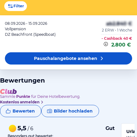
Filter
ab
2.840 €
08.09.2026 - 15.09.2026
Vollpension
2 ERW • 1 Woche
DZ Beachfront (Speedboat)
- Cashback
40 €
2.800 €
Pauschalangebote
ansehen
Bewertungen
Sammle
Punkte
für Deine Hotelbewertung.
Kostenlos anmelden
Bewerten
Bilder hochladen
5,5
Gut
/ 6
Urla
Besonders gut bewertet: