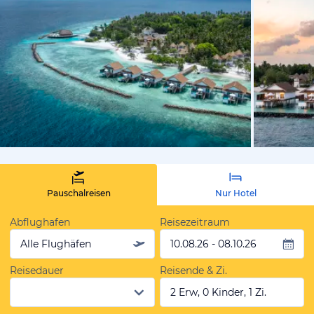
vom Hotelie
Pauschalreisen
Nur Hotel
Abflughafen
Reisezeitraum
Alle Flughäfen
10.08.26 - 08.10.26
Reisedauer
Reisende & Zi.
2 Erw, 0 Kinder, 1 Zi.