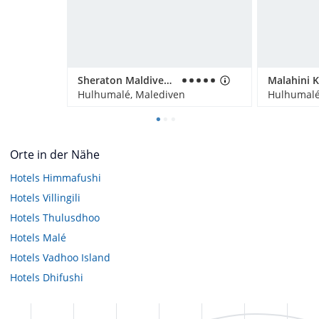
Sheraton Maldives Full Moon Resort & Spa
Hulhumalé, Malediven
Hulhumalé
Orte in der Nähe
Hotels
Himmafushi
Hotels
Villingili
Hotels
Thulusdhoo
Hotels
Malé
Hotels
Vadhoo Island
Hotels
Dhifushi