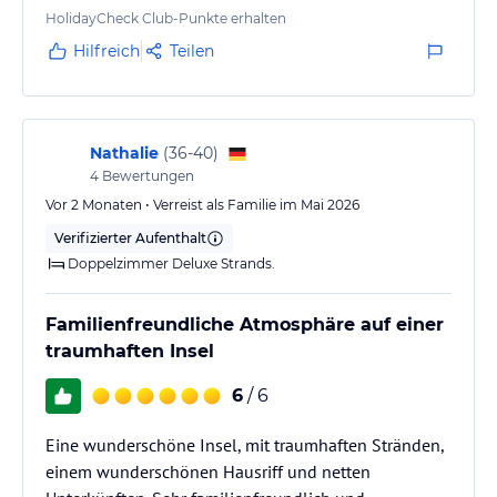
stets freundlichen Poolbar-Barkeeper, sowie an
HolidayCheck Club-Punkte erhalten
Rashed, der uns immer mit seiner herzlichen Art
Hilfreich
Teilen
begeistert hat. Auch der Chefkellner im Restaurant mit
Brille (leider haben wir seinen Namen vergessen) hat
uns jeden Tag mit einem Lächeln empfangen und
unseren Urlaub bereichert.
Nathalie
(
36-40
)
4
Bewertungen
Grüße von FINN – dann wissen alle,…
Vor 2 Monaten • Verreist als Familie im Mai 2026
Verifizierter Aufenthalt
Doppelzimmer Deluxe Strands.
Familienfreundliche Atmosphäre auf einer
traumhaften Insel
6
/ 6
Eine wunderschöne Insel, mit traumhaften Stränden,
einem wunderschönen Hausriff und netten