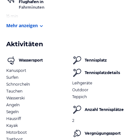
Flughafen in
Fahrminuten
15 min
Mehr anzeigen
Aktivitäten
Wassersport
Tennisplatz
Kanusport
Tennisplatzdetails
Surfen
Leihgeräte
Schnorcheln
Outdoor
Tauchen
Teppich
Wasserski
Angeln
Anzahl Tennisplätze
Segeln
Hausriff
2
Kayak
Motorboot
Vergnügungssport
Tretboot