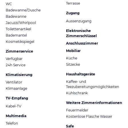
Terrasse
WC
Badewanne/Dusche
Zugang
Badewanne
Aussenzugang
Jacuzzi/Whirlpool
Toilettenartikel
Elektronische
Bademantel
Zimmerschlüssel
Kosmetikspiegel
Anschlusszimmer
Mobiliar
Zimmerservice
Küche
Verfügbar
Sitzecke
24h Service
Haushaltsgeräte
Klimatisierung
Kaffee- und
Ventilator
Teezubereitungsmöglichkeiten
Klimaanlage
Kühlschrank
TV-Empfang
Weitere Zimmerinformationen
Kabel-TV
Feuermelder
Multimedia
Kostenlose Flasche Wasser
Telefon
Safe