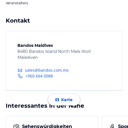
Veranstalters.
Kontakt
Bandos Maldives
8480 Bandos Island North Male Atoll
Malediven
sales@bandos.com.mv
+960 664 0088
Karte
Interessantes in der Nähe
Sehenswürdigkeiten
Spor