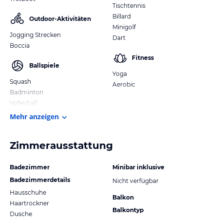
Tischtennis
Billard
Outdoor-Aktivitäten
Minigolf
Jogging Strecken
Dart
Boccia
Fitness
Ballspiele
Yoga
Squash
Aerobic
Badminton
Volleyball
Mehr anzeigen
Zimmerausstattung
Badezimmer
Minibar inklusive
Badezimmerdetails
Nicht verfügbar
Hausschuhe
Balkon
Haartrockner
Balkontyp
Dusche