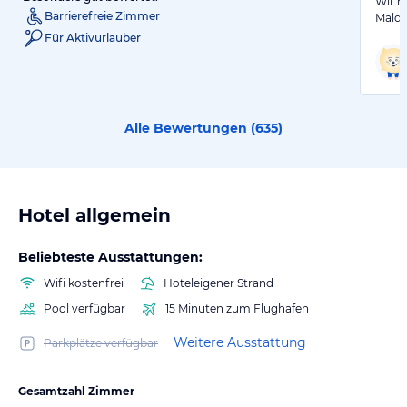
Wir h
Barrierefreie Zimmer
Maldi
Für Aktivurlauber
Alle Bewertungen (
635
)
Hotel allgemein
Beliebteste Ausstattungen:
Wifi kostenfrei
Hoteleigener Strand
Pool verfügbar
15 Minuten zum Flughafen
Weitere Ausstattung
Parkplätze verfügbar
Gesamtzahl Zimmer