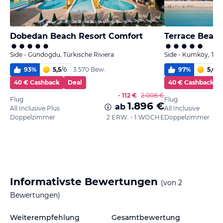
Dobedan Beach Resort Comfort
Terrace Beach
Side - Gündogdu, Türkische Riviera
Side - Kumköy, Türk
93
%
5,5
/
6
97
%
5,6
/
6
3.570 Bew.
40 € Cashback
Deal
40 € Cashback
- 112 €
2.008 €
Flug
Flug
1.896 €
ab
All Inclusive Plus
All Inclusive
Doppelzimmer
2 ERW. • 1 WOCHE
Doppelzimmer
Informativste Bewertungen
(von
2
Bewertungen)
Weiterempfehlung
Gesamtbewertung