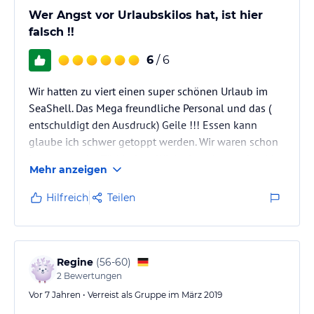
Wer Angst vor Urlaubskilos hat, ist hier
falsch !!
6
/ 6
Wir hatten zu viert einen super schönen Urlaub im
SeaShell. Das Mega freundliche Personal und das (
entschuldigt den Ausdruck) Geile !!! Essen kann
glaube ich schwer getoppt werden. Wir waren schon
immer von der Türkischen Küche begeistert, aber hier
Mehr anzeigen
wurde alles getoppt.
Besonders freundlich und aufmerksam fanden wir
Hilfreich
Teilen
Firat Demir, die Gästebetreuung und den Chefkoch
die immer präsent waren. Wobei alle Mitarbeiter vor
Ort klasse waren! Weiter so 👍🏻👍🏻👍🏻 Wir kommen
wieder !
Regine
(
56-60
)
2
Bewertungen
Vor 7 Jahren • Verreist als Gruppe im März 2019