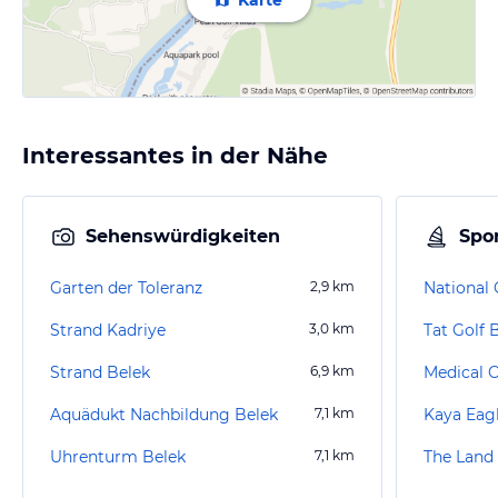
Karte
Interessantes in der Nähe
Sehenswürdigkeiten
Spor
Garten der Toleranz
2,9
km
National 
Strand Kadriye
3,0
km
Tat Golf 
Strand Belek
6,9
km
Aquädukt Nachbildung Belek
7,1
km
Kaya Eagl
Uhrenturm Belek
7,1
km