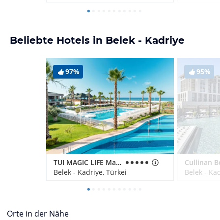
Beliebte Hotels in Belek - Kadriye
97%
95%
TUI MAGIC LIFE Masmavi
Cullinan B
Belek - Kadriye, Türkei
Belek - Kad
Orte in der Nähe