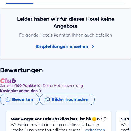
Leider haben wir für dieses Hotel keine
Angebote
Folgende Hotels könnten Ihnen auch gefallen
Empfehlungen ansehen
Bewertungen
Sammle
100
Punkte
für Deine Hotelbewertung.
Kostenlos anmelden
Bewerten
Bilder hochladen
Wer Angst vor Urlaubskilos hat, ist hier falsch !!
6
/ 6
Supe
Wir hatten zu viert einen super schönen Urlaub im
Wir s
SeaShell. Das Mega freundliche Personal…
weiterlesen
geöff