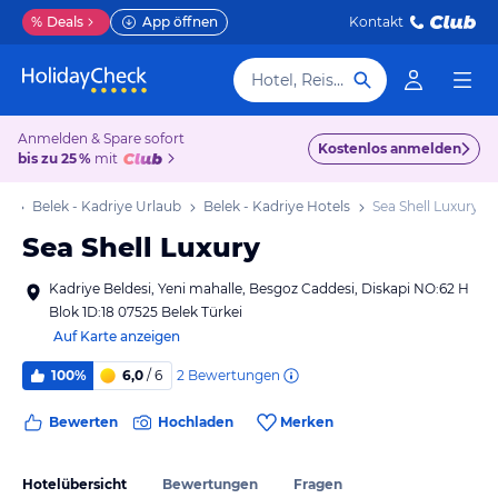
%
Deals
App öffnen
Kontakt
Hotel, Reiseziel
Anmelden & Spare sofort
Kostenlos anmelden
bis zu 25 %
mit
ub
Belek - Kadriye Urlaub
Belek - Kadriye Hotels
Sea Shell Luxury
Sea Shell Luxury
Kadriye Beldesi, Yeni mahalle, Besgoz Caddesi, Diskapi NO:62 H
Blok 1D:18 07525 Belek Türkei
Auf Karte anzeigen
2
Bewertungen
100%
6,0
/ 6
Bewerten
Hochladen
Merken
Hotelübersicht
Bewertungen
Fragen