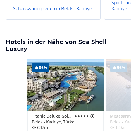
Sport- un
Sehenswürdigkeiten in Belek - Kadriye
Kadriye
Hotels in der Nähe von Sea Shell
Luxury
86%
96%
Titanic Deluxe Golf Belek
Belek - Kadriye, Türkei
Belek - Kad
637m
1,4km