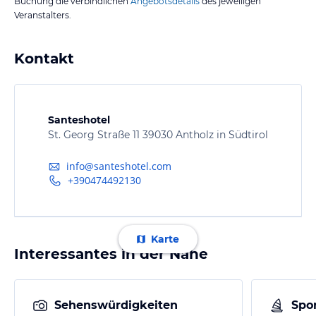
Buchung die verbindlichen
Angebotsdetails
des jeweiligen
Veranstalters.
Kontakt
Santeshotel
St. Georg Straße 11 39030 Antholz in Südtirol
info@santeshotel.com
+390474492130
Karte
Interessantes in der Nähe
Sehenswürdigkeiten
Spor