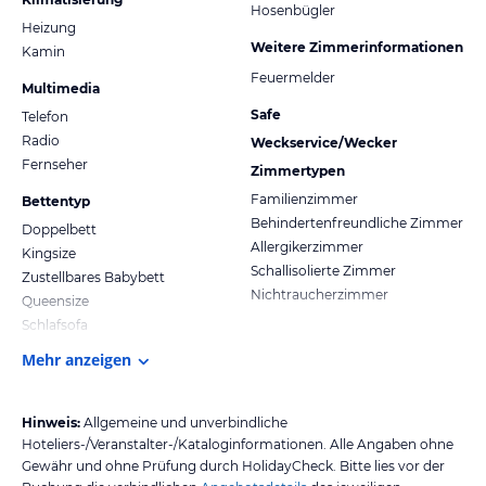
Hosenbügler
Heizung
Weitere Zimmerinformationen
Kamin
Feuermelder
Multimedia
Safe
Telefon
Radio
Weckservice/Wecker
Fernseher
Zimmertypen
Familienzimmer
Bettentyp
Behindertenfreundliche Zimmer
Doppelbett
Allergikerzimmer
Kingsize
Schallisolierte Zimmer
Zustellbares Babybett
Nichtraucherzimmer
Queensize
Schlafsofa
Mehr anzeigen
Hinweis:
Allgemeine und unverbindliche
Hoteliers-/Veranstalter-/Kataloginformationen. Alle Angaben ohne
Gewähr und ohne Prüfung durch HolidayCheck. Bitte lies vor der