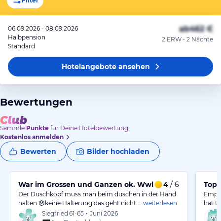
Filter
ab
462 €
06.09.2026 - 08.09.2026
Halbpension
2 ERW • 2 Nächte
Standard
Hotelangebote
ansehen
Bewertungen
Sammle
Punkte
für Deine Hotelbewertung.
Kostenlos anmelden
Bewerten
Bilder hochladen
War im Grossen und Ganzen ok. Wwllnessbereich bissl
4
/ 6
Top 
Der Duschkopf muss man beim duschen in der Hand
Empfa
halten 😞keine Halterung das geht nicht.…
weiterlesen
hat to
Siegfried
61-65
•
Juni 2026