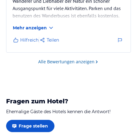
Wanderer und Liebhaber der Natur ein schöner
Ausgangspunkt für viele Aktivitäten. Parken und das
benutzen des Wanderbuses ist ebenfalls kostenlos.
Aber auch für Unternehmungen mit dem Auto oder
Mehr anzeigen
Motorrad ist das schöne Hotel bestens gelegen.
Hilfreich
Teilen
Alle Bewertungen anzeigen
Fragen zum Hotel?
Ehemalige Gäste des Hotels kennen die Antwort!
Frage stellen