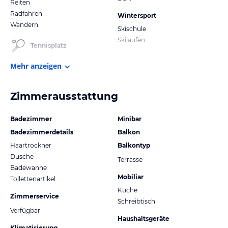
Reiten
Radfahren
Wintersport
Wandern
Skischule
Skilaufen
Tennisplatz
Mehr anzeigen
Zimmerausstattung
Badezimmer
Minibar
Badezimmerdetails
Balkon
Haartrockner
Balkontyp
Dusche
Terrasse
Badewanne
Mobiliar
Toilettenartikel
Küche
Zimmerservice
Schreibtisch
Verfügbar
Haushaltsgeräte
Klimatisierung