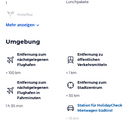
Lunchpakete
1
Hotelbar
Mehr anzeigen
Umgebung
Entfernung zum
Entfernung zu
nächstgelegenen
öffentlichen
Flughafen
Verkehrsmitteln
> 100 km
< 1 km
Entfernung zum
Entfernung zum
nächstgelegenen
Stadtzentrum
Flughafen in
< 50 km
Fahrminuten
Station für HolidayCheck
1 h 30 min
Mietwagen Südtirol
< 10 km