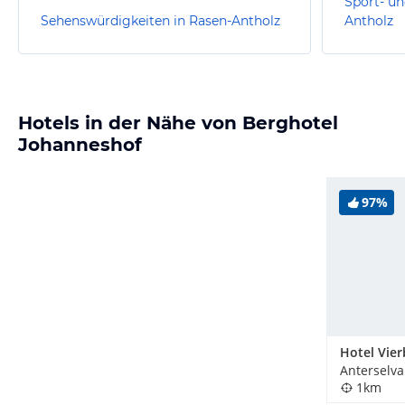
Sport- un
Sehenswürdigkeiten in Rasen-Antholz
Antholz
Hotels in der Nähe von Berghotel
Johanneshof
97%
Anterselva 
1km