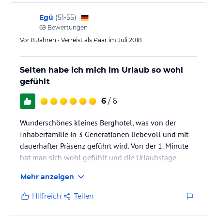
konnten wir uns nie beschweren.😉…
Egü
(
51-55
)
69
Bewertungen
Vor 8 Jahren • Verreist als Paar im Juli 2018
Selten habe ich mich im Urlaub so wohl
gefühlt
6
/ 6
Wunderschönes kleines Berghotel, was von der
Inhaberfamilie in 3 Generationen liebevoll und mit
dauerhafter Präsenz geführt wird. Von der 1. Minute
hat man sich wohl gefühlt und die Urlaubstage
genossen. Wir können den "Johanneshof" mit bestem
Mehr anzeigen
Gewissen nur weiterempfehlen.
Hilfreich
Teilen