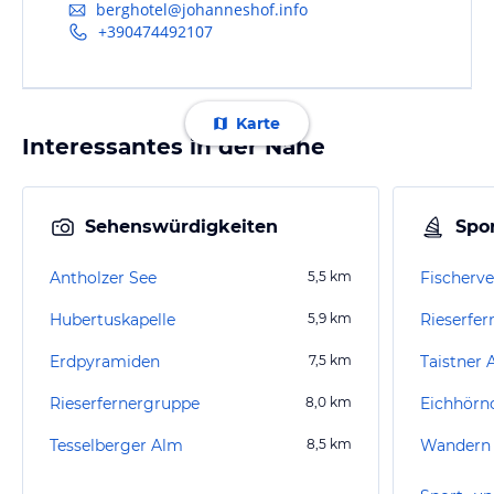
berghotel@johanneshof.info
+390474492107
Karte
Interessantes in der Nähe
Sehenswürdigkeiten
Spor
Antholzer See
5,5
km
Fischerve
Hubertuskapelle
5,9
km
Rieserfer
Erdpyramiden
7,5
km
Taistner 
Rieserfernergruppe
8,0
km
Tesselberger Alm
8,5
km
Wandern 