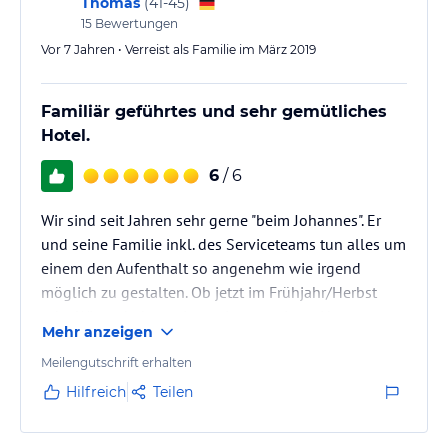
Thomas
(
41-45
)
15
Bewertungen
Vor 7 Jahren • Verreist als Familie im März 2019
Familiär geführtes und sehr gemütliches
Hotel.
6
/ 6
Wir sind seit Jahren sehr gerne "beim Johannes". Er
und seine Familie inkl. des Serviceteams tun alles um
einem den Aufenthalt so angenehm wie irgend
möglich zu gestalten. Ob jetzt im Frühjahr/Herbst
oder Winter haben wir uns immer wie zu Hause
Mehr anzeigen
gefühlt und daher auch den allerersten Urlaub
unserer kleinen Tochter selbstverständlich im
Meilengutschrift erhalten
Johanneshof verbracht. Die Zimmer sind geräumig
Hilfreich
Teilen
und sauber, das Essen (wie immer in Südtirol :-)) sehr
sehr gut und auch über die Weinempfehlungen