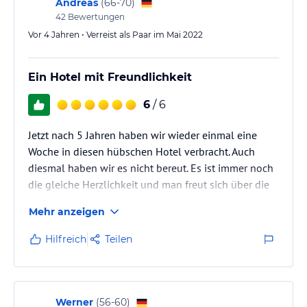
Andreas
(
66-70
)
Sport und Unterhaltung
42
Bewertungen
Das Berghotel Johanneshof bietet seinen Gästen eine
Vor 4 Jahren • Verreist als Paar im Mai 2022
Sonnenterrasse und einen Kinderspielplatz. Im Wellnesscenter
können Sie sich im Whirlpool, der Sauna und im Türkischen Bad
entspannen. Die Unterkunft ist ein perfekter Ausgangspunkt für
Ein Hotel mit Freundlichkeit
Wanderungen und Mountainbike-Touren unterschiedlicher
Schwierigkeitsgrade in der Rieserfernergruppe oder den
6
/ 6
Dolomiten.
Zu den organisierten Aktivitäten im Sommer gehört eine geführte
Jetzt nach 5 Jahren haben wir wieder einmal eine
Wanderung und ein Kaiserschmarrn Workshop auf der Terrasse.
Woche in diesen hübschen Hotel verbracht. Auch
diesmal haben wir es nicht bereut. Es ist immer noch
Hinweis:
Allgemeine und unverbindliche
die gleiche Herzlichkeit und man freut sich über die
Hoteliers-/Veranstalter-/Kataloginformationen. Alle Angaben
netten Gastgeber. Das ganze Personal ist freundlich
ohne Gewähr und ohne Prüfung durch HolidayCheck. Bitte
Mehr anzeigen
lies vor der Buchung die verbindlichen
Angebotsdetails
des
und wir fühlen uns einfach wohl dort.
jeweiligen Veranstalters.
Hilfreich
Teilen
Werner
(
56-60
)