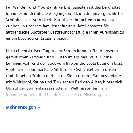
Für Wander- und Mountainbike-Enthusiasten ist das Berghotel
Johanneshof der ideale Ausgangspunkt, um die unvergleichliche
Schönheit des Antholzertals und der Dolomiten hautnah zu
erleben. In unserem familiengeführten Hotel erwartet Sie
authentische Südtiroler Gastfreundschaft, die Ihren Aufenthalt zu
einem besonderen Erlebnis macht.
Nach einem aktiven Tag in den Bergen können Sie in unseren
gemütlichen Zimmern und Suiten im alpinen Stil zur Ruhe
kommen, während der Blick vom Balkon die Seele baumeln lässt.
Genießen Sie kulinarische Südtiroler Köstlichkeiten in unseren
traditionellen Stuben und lassen Sie in unserer Wellnessanlage
mit Whirlpool, Sauna und Türkischem Bad den Alltag hinter sich.
Ob auf der Sonnenterrasse oder im Wellnesscenter – im
Johanneshof wird Ihr Urlaub zur perfekten Mischung aus
Abenteuer und Erholung.
Mehr anzeigen
Die Lage des Hotels
Das Berghotel Johanneshof befindet sich im Antholzer Tal und ist
ein idealer Ausgangspunkt für Wanderungen und Mountainbike-