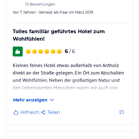
13
Bewertungen
Vor 7 Jahren • Verreist als Paar im März 2019
Tolles familiär geführtes Hotel zum
Wohlfühlen!
6
/ 6
Kleines feines Hotel etwas außerhalb von Antholz
direkt an der Straße gelegen. Ein Ort zum Abschalten
und Wohlfühlen. Neben der großartigen Natur und
den liebenswerten Menschen waren wir auch von
dem perfekt abgestimmten Nahverkehrssystem
Mehr anzeigen
begeistert, so dass unser Auto mal eine Pause hatte ;-)
Hilfreich
Teilen