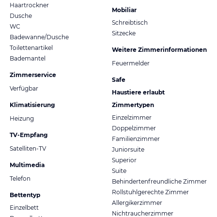
Haartrockner
Mobiliar
Dusche
Schreibtisch
WC
Sitzecke
Badewanne/Dusche
Toilettenartikel
Weitere Zimmerinformationen
Bademantel
Feuermelder
Zimmerservice
Safe
Verfügbar
Haustiere erlaubt
Klimatisierung
Zimmertypen
Einzelzimmer
Heizung
Doppelzimmer
TV-Empfang
Familienzimmer
Satelliten-TV
Juniorsuite
Superior
Multimedia
Suite
Telefon
Behindertenfreundliche Zimmer
Rollstuhlgerechte Zimmer
Bettentyp
Allergikerzimmer
Einzelbett
Nichtraucherzimmer