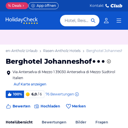
%
Deals
App öffnen
Kontakt
Hotel, Reiseziel
Rasen-Antholz Urlaub
Rasen-Antholz Hotels
Berghotel Johanneshof
Berghotel Johanneshof
Via Anterselva di Mezzo 1 39030 Anterselva di Mezzo Südtirol
Italien
Auf Karte anzeigen
76
Bewertungen
100%
6,0
/ 6
Bewerten
Hochladen
Merken
Hotelübersicht
Bewertungen
Bilder
Fragen