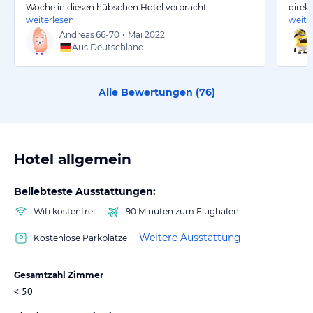
Woche in diesen hübschen Hotel verbracht.…
direk
weiterlesen
weite
Andreas
66-70
•
Mai 2022
Aus Deutschland
Alle Bewertungen (
76
)
Hotel allgemein
Beliebteste Ausstattungen:
Wifi kostenfrei
90 Minuten zum Flughafen
Weitere Ausstattung
Kostenlose Parkplätze
Gesamtzahl Zimmer
< 50