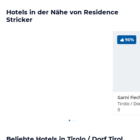
Hotels in der Nähe von Residence
Stricker
96%
Garni Fiec
Tirolo / Dor
0
Beliebte Hotels in Tirolo / Dorf Tirol