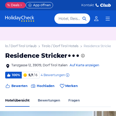
%
Deals
App öffnen
Kontakt
Hotel, Reiseziel
Tirolo / Dorf Tirol Urlaub
Tirolo / Dorf Tirol Hotels
Residence Stricker
Residence Stricker
Tanzgasse 12, 39019, Dorf Tirol Italien
Auf Karte anzeigen
4
Bewertungen
100%
5,7
/ 6
Bewerten
Hochladen
Merken
Hotelübersicht
Bewertungen
Fragen