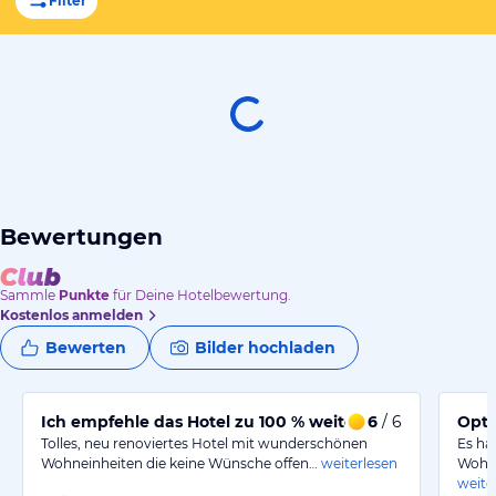
Filter
Bewertungen
Sammle
Punkte
für Deine Hotelbewertung.
Kostenlos anmelden
Bewerten
Bilder hochladen
Ich empfehle das Hotel zu 100 % weiter und komme g
6
/ 6
Opti
Tolles, neu renoviertes Hotel mit wunderschönen
Es ha
Wohneinheiten die keine Wünsche offen…
weiterlesen
Wohnu
weite