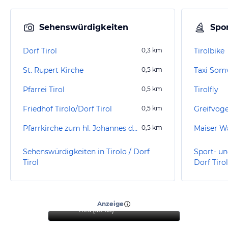
Sehenswürdigkeiten
Spor
Dorf Tirol
0,3
km
Tirolbike
St. Rupert Kirche
0,5
km
Taxi Som
Pfarrei Tirol
0,5
km
Tirolfly
Friedhof Tirolo/Dorf Tirol
0,5
km
Pfarrkirche zum hl. Johannes dem Täufer
0,5
km
Maiser W
Sehenswürdigkeiten in Tirolo / Dorf
Sport- un
Tirol
Dorf Tirol
“
Wir waren rundum
zufrieden.
”
Anzeige
Rita
(
56-60
)