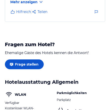
Mehr anzeigen
Balkonmoebel sehr veraltet, kein Waeschestaender
und wackelige Balkonstuehle.
Hilfreich
Teilen
Fragen zum Hotel?
Ehemalige Gäste des Hotels kennen die Antwort!
Frage stellen
Hotelausstattung Allgemein
Parkmöglichkeiten
WLAN
Parkplatz
Verfügbar
Kostenloser WLAN-