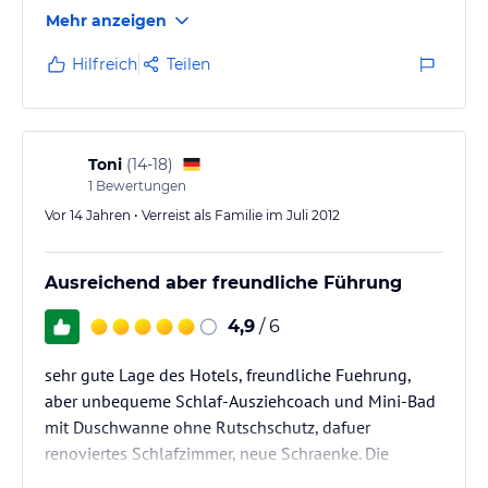
Leider: -- altes Haus, nichts renoviert, --sehr kleines
Mehr anzeigen
Bad mit Badewanne (es können sich keine 2 Pers.
aufhalten, Türe stößt an Toilette, keine einzige
Hilfreich
Teilen
Ablage), --kein Sonnenschirm auf dem Balkon, --
keine Arbeitsfläche zum Kochen nur den Deckel von
Kühlschrank, Herd und Spüle, -- Bettdecke mit
Federn, -- 2 Balkoneinhängewäscheständer für 16
Toni
(
14-18
)
Wohnungen, -- Kaffeehaferl…
1
Bewertungen
Vor 14 Jahren • Verreist als Familie im Juli 2012
Ausreichend aber freundliche Führung
4,9
/ 6
sehr gute Lage des Hotels, freundliche Fuehrung,
aber unbequeme Schlaf-Ausziehcoach und Mini-Bad
mit Duschwanne ohne Rutschschutz, dafuer
renoviertes Schlafzimmer, neue Schraenke. Die
Kueche ist etwas alt, aber alles war sehr sauber.