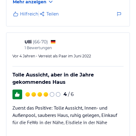
Mehr anzeigen
Der Swimmingpool ist sehr schön.
Hilfreich
Teilen
Ulli
(
66-70
)
1
Bewertungen
Vor 4 Jahren • Verreist als Paar im Juni 2022
Tolle Aussicht, aber in die Jahre
gekommendes Haus
4
/ 6
Zuerst das Positive: Tolle Aussicht, Innen- und
Außenpool, sauberes Haus, ruhig gelegen, Einkauf
für die FeWo in der Nähe, Eisdiele in der Nähe