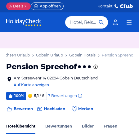
%
Deals
App öffnen
Kontakt
Hotel, Reiseziel
Sachsen Urlaub
Göbeln Urlaub
Göbeln Hotels
Pension Spreehof
Pension Spreehof
Am Spreewehr 14 02694 Göbeln Deutschland
Auf Karte anzeigen
7
Bewertungen
100%
5,1
/ 6
Bewerten
Hochladen
Merken
Hotelübersicht
Bewertungen
Bilder
Fragen