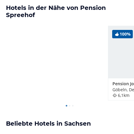
Hotels in der Nähe von Pension
Spreehof
100%
Pension J
Göbeln, D
6,1km
Beliebte Hotels in Sachsen