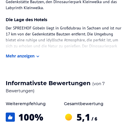
Gedenkstätte Bautzen, den Dinosaurierpark Kleinwelka und das
Labyrinth Kleinwelka.
Die Lage des Hotels
Der SPREEHOF Göbeln liegt in Großdubrau in Sachsen und ist nur
17 km von der Gedenkstätte Bautzen entfernt. Die Umgebung
bietet eine ruhige und idyllische Atmosphäre, die perfekt ist, um
sich zu erholen und die Natur zu genießen. Der Dinosaurierpark
Kleinwelka und das Labyrinth Kleinwelka sind ebenfalls leicht zu
Mehr anzeigen
erreichen und bieten Spaß für die ganze Familie. Der
nächstgelegene Flughafen ist der Flughafen Dresden, der etwa 66
km entfernt liegt.
Zimmer / Unterbringung im Hotel
Informativste Bewertungen
(von
7
Das Apartment im SPREEHOF Göbeln verfügt über eine Terrasse
Bewertungen)
mit einem herrlichen Flussblick. Das Apartment ist komfortabel
eingerichtet und verfügt über einen gemütlichen Sitzbereich
Weiterempfehlung
Gesamtbewertung
sowie einen Flachbild-Sat-TV. Die Küche ist voll ausgestattet mit
100
%
5,1
einem Kühlschrank, einem Backofen, einer Mikrowelle, einem
/ 6
Kochfeld, einem Toaster, einer Kaffeemaschine und einem
Wasserkocher. Das Badezimmer ist privat und mit einer Dusche