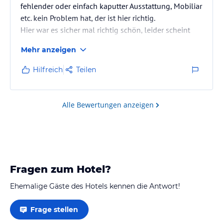
fehlender oder einfach kaputter Ausstattung, Mobiliar
etc. kein Problem hat, der ist hier richtig.
Hier war es sicher mal richtig schön, leider scheint
alles sehr in die Jahre gekommen und wird nur
Mehr anzeigen
notdürftig repariert.
Der Spielplatz stellt mittlerweile mit rostigen Nägeln
Hilfreich
Teilen
und verfaulten Brettern ein Sicherheitsrisiko dar.
Schade!
Alle Bewertungen anzeigen
Fragen zum Hotel?
Ehemalige Gäste des Hotels kennen die Antwort!
Frage stellen