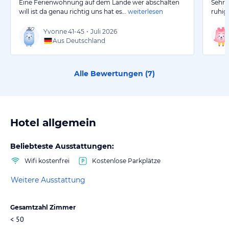
Eine Ferienwohnung auf dem Lande wer abschalten
Sehr 
will ist da genau richtig uns hat es…
weiterlesen
ruhig
Yvonne
41-45
•
Juli 2026
Aus Deutschland
Alle Bewertungen (
7
)
Hotel allgemein
Beliebteste Ausstattungen:
Wifi kostenfrei
Kostenlose Parkplätze
Weitere Ausstattung
Gesamtzahl Zimmer
< 50