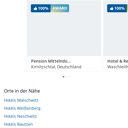
100%
100%
AWARD
Pension Mittelndorfer Mühle
Kirnitzschtal, Deutschland
Waschleit
Orte in der Nähe
Hotels
Malschwitz
Hotels
Weißenberg
Hotels
Neschwitz
Hotels
Bautzen