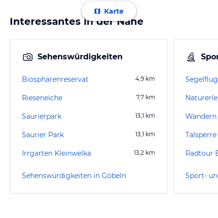
Karte
Interessantes in der Nähe
Sehenswürdigkeiten
Spor
Biosphärenreservat
4,9
km
Segelflug
Rieseneiche
7,7
km
Saurierpark
13,1
km
Wandern 
Saurier Park
13,1
km
Talsperre
Irrgarten Kleinwelka
13,2
km
Radtour 
Sehenswürdigkeiten in Göbeln
Sport- un