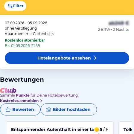
Filter
ab
249 €
03.09.2026 - 05.09.2026
ohne Verpflegung
2 ERW • 2 Nächte
Apartment mit Gartenblick
Kostenlos stornierbar
Bis 01.09.2026, 21:59
Hotelangebote
ansehen
Bewertungen
Sammle
Punkte
für Deine Hotelbewertung.
Kostenlos anmelden
Bewerten
Bilder hochladen
Entspannender Aufenthalt in einer ländlichen Ferien
5
/ 6
Toll