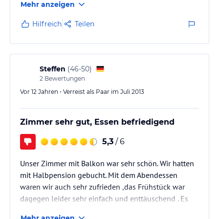
Mehr anzeigen
Hilfreich
Teilen
Steffen
(
46-50
)
2
Bewertungen
Vor 12 Jahren • Verreist als Paar im Juli 2013
Zimmer sehr gut, Essen befriedigend
5,3
/ 6
Unser Zimmer mit Balkon war sehr schön. Wir hatten
mit Halbpension gebucht. Mit dem Abendessen
waren wir auch sehr zufrieden ,das Frühstück war
dagegen leider sehr einfach und enttäuschend . Es
gab kein Buffet sondern abgepackte Marmelade und
Mehr anzeigen