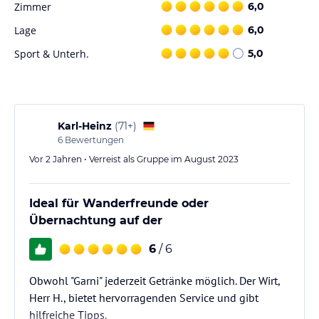
Zimmer
6,0
kontinentales Frühstück, das Ihnen einen guten Start in den Tag
ermöglicht.
Lage
6,0
Sport & Unterh.
5,0
Sport und Unterhaltung
In der Umgebung der Pension Alpenhof gibt es zahlreiche
Möglichkeiten für Aktivitäten im Freien. Unternehmen Sie eine
Wanderung in den umliegenden Bergen oder genießen Sie eine
Kanufahrt auf dem Fluss. Das Hotel bietet auch Fahrradverleih, um
Karl-Heinz
(
71+
)
die Gegend auf eigene Faust zu erkunden.
6
Bewertungen
Vor 2 Jahren • Verreist als Gruppe im August 2023
Hinweis:
Verfasst von HolidayCheck mit Hilfe von KI. Alle
Angaben ohne Gewähr. Bitte lies vor der Buchung die
verbindlichen
Angebotsdetails
des jeweiligen Veranstalters.
Ideal für Wanderfreunde oder
Übernachtung auf der
6
/ 6
Obwohl "Garni" jederzeit Getränke möglich. Der Wirt,
Herr H., bietet hervorragenden Service und gibt
hilfreiche Tipps.