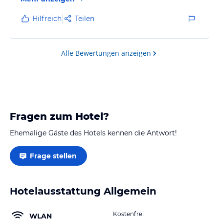
Butter, jeden Morgen das selbe Wurst-und
Käseangebot, das Frühstücksei musste man sich
Hilfreich
Teilen
fordern. Terasse konnte man leider beim Essen nicht
benutzen.Wer sich im Urlaub verwöhnen lassen
möchte, sollte doch ein bisschen mehr Geld
Alle Bewertungen anzeigen
ausgeben.
Fragen zum Hotel?
Ehemalige Gäste des Hotels kennen die Antwort!
Frage stellen
Hotelausstattung Allgemein
Kostenfrei
WLAN