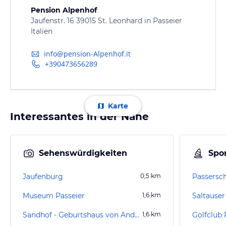
Pension Alpenhof
Jaufenstr. 16 39015 St. Leonhard in Passeier
Italien
info@pension-Alpenhof.it
+390473656289
Karte
Interessantes in der Nähe
Sehenswürdigkeiten
Spor
Jaufenburg
0,5
km
Passersc
Museum Passeier
1,6
km
Saltause
Sandhof - Geburtshaus von Andreas Hofer
1,6
km
Golfclub 