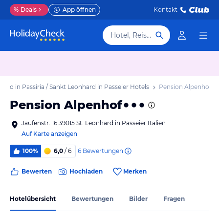
%
Deals
App öffnen
Kontakt
Hotel, Reiseziel
rdo in Passiria / Sankt Leonhard in Passeier Hotels
Pension Alpenhof
Pension Alpenhof
Jaufenstr. 16 39015 St. Leonhard in Passeier Italien
Auf Karte anzeigen
6
Bewertungen
100%
6,0
/ 6
Bewerten
Hochladen
Merken
Hotelübersicht
Bewertungen
Bilder
Fragen