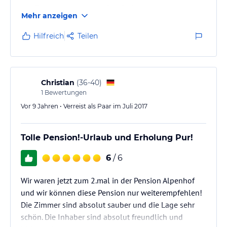
das Zimmer sehr sauber. Das Frühstück war
Mehr anzeigen
ausreichend und Eierspeisen wurden auf Wunsch
frisch zubereitet.
Hilfreich
Teilen
Wir kommen gerne wieder.
Christian
(
36-40
)
1
Bewertungen
Vor 9 Jahren • Verreist als Paar im Juli 2017
Tolle Pension!-Urlaub und Erholung Pur!
6
/ 6
Wir waren jetzt zum 2.mal in der Pension Alpenhof
und wir können diese Pension nur weiterempfehlen!
Die Zimmer sind absolut sauber und die Lage sehr
schön. Die Inhaber sind absolut freundlich und