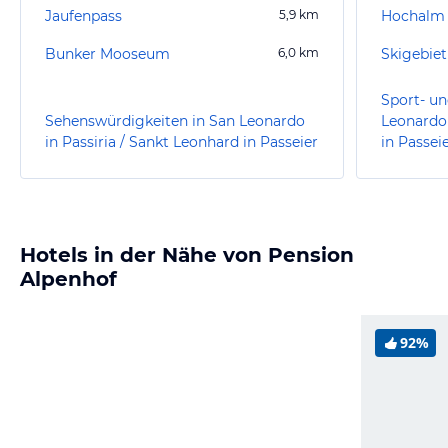
Jaufenpass
5,9
km
Hochalm
Bunker Mooseum
6,0
km
Skigebiet
Sport- un
Sehenswürdigkeiten in San Leonardo
Leonardo 
in Passiria / Sankt Leonhard in Passeier
in Passei
Hotels in der Nähe von Pension
Alpenhof
92%