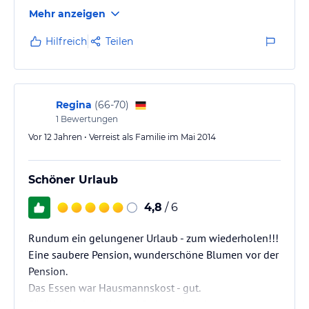
hilfsbereit und immer Ansprechpartner in allen Lagen
Mehr anzeigen
für den Gast. Vom Balkon aus schaut man nach
Westen direkt gegen die Ötztaler Alpen im
Hilfreich
Teilen
Hinterpasseiertal. Allein das ist schon Urlaub pur !!
Das Frühstück ist ausgewogen, es fehlt an nichts!
Jeden Morgen ein Ei wenn man möchte, Müsli, Wurst
und Käse sowieso :-) Das…
Regina
(
66-70
)
1
Bewertungen
Vor 12 Jahren • Verreist als Familie im Mai 2014
Schöner Urlaub
4,8
/ 6
Rundum ein gelungener Urlaub - zum wiederholen!!!
Eine saubere Pension, wunderschöne Blumen vor der
Pension.
Das Essen war Hausmannskost - gut.
Für Wanderfreunde und Ruhesuchende.