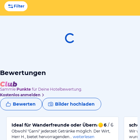
Filter
Bewertungen
Sammle
Punkte
für Deine Hotelbewertung.
Kostenlos anmelden
Bewerten
Bilder hochladen
Ideal für Wanderfreunde oder Übernachtung auf der
6
/ 6
schö
Obwohl "Garni" jederzeit Getränke möglich. Der Wirt,
Wir w
Herr H., bietet hervorragenden…
weiterlesen
wurde