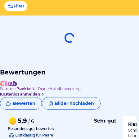
Filter
Bewertungen
Sammle
Punkte
für Deine Hotelbewertung.
Kostenlos anmelden
Bewerten
Bilder hochladen
5,9
Sehr gut
/ 6
Klas
Besonders gut bewertet:
Schön
Erstklassig für Paare
Leonh