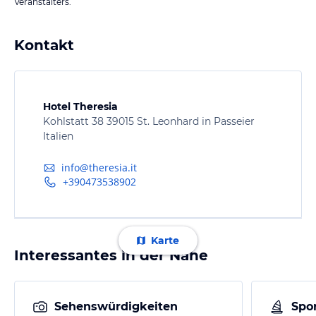
Veranstalters.
Kontakt
Hotel Theresia
Kohlstatt 38 39015 St. Leonhard in Passeier
Italien
info@theresia.it
+390473538902
Karte
Interessantes in der Nähe
Sehenswürdigkeiten
Spor