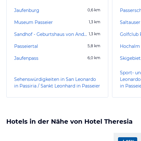
Jaufenburg
0,6
km
Passersc
Museum Passeier
1,3
km
Saltause
Sandhof - Geburtshaus von Andreas Hofer
1,3
km
Golfclub 
Passeiertal
5,8
km
Hochalm
Jaufenpass
6,0
km
Skigebiet
Sport- un
Sehenswürdigkeiten in San Leonardo
Leonardo 
in Passiria / Sankt Leonhard in Passeier
in Passei
Hotels in der Nähe von Hotel Theresia