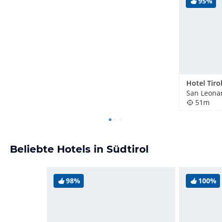
95%
Hotel Tiro
51m
Beliebte Hotels in Südtirol
98%
100%