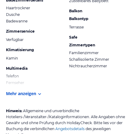
Badezimmerdetails
Zustellbares Babybett
Haartrockner
Balkon
Dusche
Balkontyp
Badewanne
Terrasse
Zimmerservice
Safe
Verfügbar
Zimmertypen
Klimatisierung
Familienzimmer
Kamin
Schallisolierte Zimmer
Nichtraucherzimmer
Multimedia
Telefon
Fernseher
Mehr anzeigen
Hinweis:
Allgemeine und unverbindliche
Hoteliers-/Veranstalter-/Kataloginformationen. Alle Angaben ohne
Gewähr und ohne Prüfung durch HolidayCheck. Bitte lies vor der
Buchung die verbindlichen
Angebotsdetails
des jeweiligen