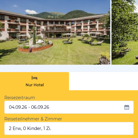
vom Hotelie
Nur Hotel
Reisezeitraum
04.09.26 - 06.09.26
Reiseteilnehmer & Zimmer
2 Erw, 0 Kinder, 1 Zi.