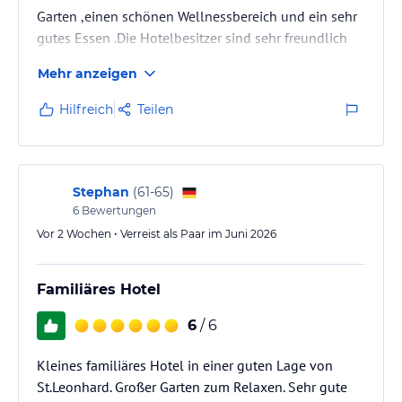
Garten ,einen schönen Wellnessbereich und ein sehr
gutes Essen .Die Hotelbesitzer sind sehr freundlich
und gehen auf Wünsche ein .Preisleistung ist sehr
Mehr anzeigen
sehr gut .Kann man wirklich weiterempfehlen
Hilfreich
Teilen
Stephan
(
61-65
)
6
Bewertungen
Vor 2 Wochen • Verreist als Paar im Juni 2026
Familiäres Hotel
6
/ 6
Kleines familiäres Hotel in einer guten Lage von
St.Leonhard. Großer Garten zum Relaxen. Sehr gute