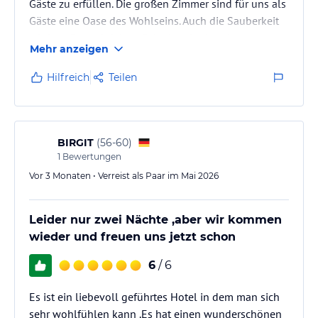
Gäste zu erfüllen. Die großen Zimmer sind für uns als
Gäste eine Oase des Wohlseins. Auch die Sauberkeit
wird groß geschrieben. Schwimmbad und
Mehr anzeigen
Saunabereich lassen keine Wünsche offen. Auch die
Verkostung läßt keine Wünsche offen und ist ein
Hilfreich
Teilen
wahrer Genuss. Auch das Preis- Leistungsverhältnis
läßt keine Wünsche offen.
BIRGIT
(
56-60
)
1
Bewertungen
Vor 3 Monaten • Verreist als Paar im Mai 2026
Leider nur zwei Nächte ,aber wir kommen
wieder und freuen uns jetzt schon
6
/ 6
Es ist ein liebevoll geführtes Hotel in dem man sich
sehr wohlfühlen kann .Es hat einen wunderschönen