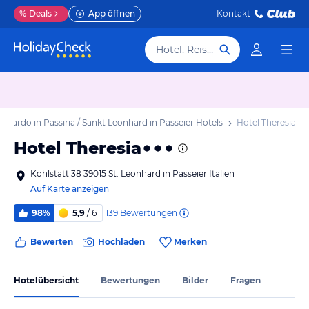
%
Deals
App öffnen
Kontakt
Hotel, Reiseziel
onardo in Passiria / Sankt Leonhard in Passeier Hotels
Hotel Theresia
Hotel Theresia
Kohlstatt 38 39015 St. Leonhard in Passeier Italien
Auf Karte anzeigen
139
Bewertungen
98%
5,9
/ 6
Bewerten
Hochladen
Merken
Hotelübersicht
Bewertungen
Bilder
Fragen