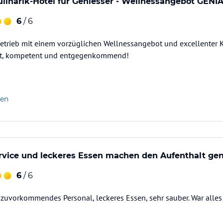
ulinarik-Hotel für Geniesser - Wellnessangebot GENI
ingsbeschäftigung.
6
/ 6
ählige Möglichkeiten für Sport, Spiel und Spaß
s, was Ihr Herz begehrt.
betrieb mit einem vorzüglichen Wellnessangebot und excellenter K
tt, kompetent und entgegenkommend!
res familiär geführten Hauses empfangen und
den für uns an erster Stelle.
len
e unser wohl sortierter Weinkeller werden Sie
ataloginformationen. Alle Angaben ohne
uchung die verbindlichen
Angebotsdetails
des
rvice und leckeres Essen machen den Aufenthalt geni
6
/ 6
 zuvorkommendes Personal, leckeres Essen, sehr sauber. War alles 