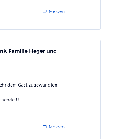
Melden
ank Familie Heger und
n sehr dem Gast zugewandten
chende !!
Melden