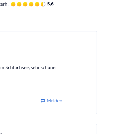
terh.
5,6
vom Schluchsee, sehr schöner
Melden