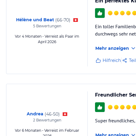
Ein perfektes K
Ruhe, Sport, Kultur – bei uns im Schwarzwald findet jeder seine Liebl
Direkt vor der Haustüre eröffnet Ihnen die wunderbare Landschaft unz
Hélène und Beat
(
66-70
)
an der frischen Luft - oder darf es Kultur sein? Bei uns finden Sie alle
Ein toller Familien
5
Bewertungen
durchwegs sehr ne
Sonstige Einrichtungen und Services
Vor 4 Monaten • Verreist als Paar im
April 2026
In der Behaglichkeit unseres Hotels wird Sie die Freundlichkeit unse
Mehr anzeigen
während Ihres Aufenthaltes begleiten.
Bei stilvoller und doch ungezwungener Atmosphäre steht Ihr Wohlbefin
Hilfreich
Tei
Die viel gelobte Küche, der freundliche und aufmerksame Service sowi
auch im kulinarischen Bereich verwöhnen.
Hinweis:
Allgemeine und unverbindliche Hoteliers-/Veranstalter-/K
Gewähr und ohne Prüfung durch HolidayCheck. Bitte lies vor der B
Freundlicher Se
jeweiligen Veranstalters.
Andrea
(
46-50
)
Super freundliches,
2
Bewertungen
Vor 6 Monaten • Verreist im Februar
Mehr anzeigen
2026