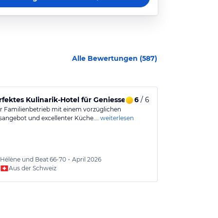
Alle Bewertungen (
587
)
rfektes Kulinarik-Hotel für Geniesser - Wellnessangebot GEN
6
/ 6
Freundliche
ler Familienbetrieb mit einem vorzüglichen
Super freundli
sangebot und excellenter Küche.…
weiterlesen
Essen, sehr sau
Hélène und Beat
66-70
•
April 2026
Andre
Aus der Schweiz
Aus