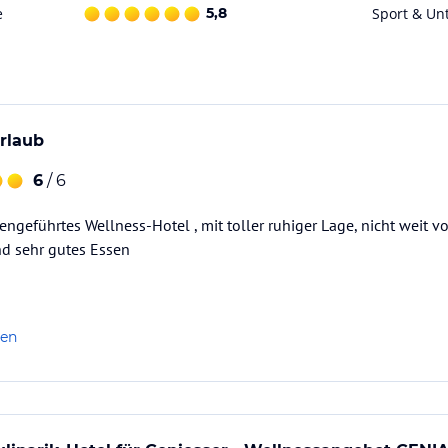
e
5,8
Sport & Un
n geboten. Unsere zum Hotelgarten und
n Sie den Abend gemütlich ausklingen lassen.
rlaub
6
/ 6
engeführtes Wellness-Hotel , mit toller ruhiger Lage, nicht weit 
nd sehr gutes Essen
einen kuscheligen Bademantel gehüllt mit Blick
unsere Beauty-Oase entführen Sie sanft ins
örper, Geist und Seele. Sie fühlen sich belebt,
len
um Ihre Schönheit mit hochwertigen Pflege- und