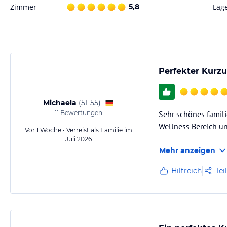
Zimmer
5,8
Lag
Liebe Gäste,
In unserem Restaurant wird raffinierte Küche mit regionalen Wurzel
Naturpark angrenzende Terrasse, lädt zum entspannten Verweilen ein.
An unserer gut sortierten Bar oder am Feuer in der Kaminhalle könne
Perfekter Kurzu
Ihre Familie Heger
Michaela
(
51-55
)
Sport und Unterhaltung
11
Bewertungen
Sehr schönes famili
Wellness Bereich u
Vergessen Sie Raum und Zeit
Vor 1 Woche • Verreist als Familie im
Juli 2026
Entspannende Massagen, ein prickelndes Bad im Pool oder einfach in 
Mehr anzeigen
ins Grüne relaxen. Unser großzügig gestalteter Wellness-Bereich und 
Reich der Sinne. Stress und Hektik weichen dem völligen Einklang von K
Hilfreich
Tei
erfrischt und wie neugeboren.
Unser geschultes Beauty-Team nimmt sich alle Zeit der Welt, für Sie, 
Kosmetikprodukten typgerecht zu unterstreichen.
Natürlich erholsam