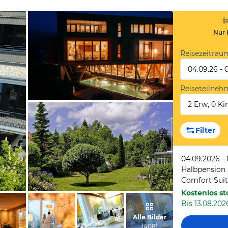
Nur 
Reisezeitrau
04.09.26 - 
Reiseteilneh
2 Erw, 0 Kin
vom Hotelier, Dezember 2025
Filter
04.09.2026 -
Halbpension
Comfort Sui
Kostenlos st
Bis 13.08.2026
vom Hotelier, September 2012
Alle Bilder
(
408
)