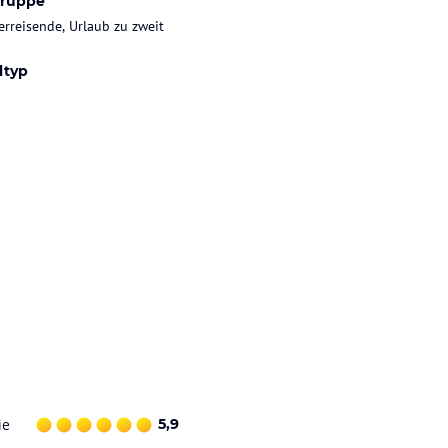
gruppe
rreisende, Urlaub zu zweit
ltyp
ie
5,9