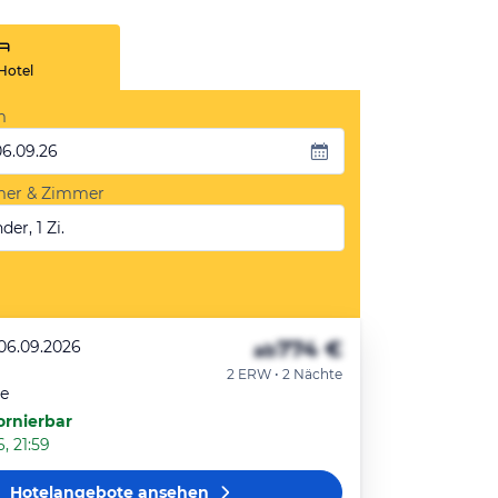
Hotel
m
06.09.26
mer & Zimmer
der, 1 Zi.
774 €
 06.09.2026
ab
2 ERW • 2 Nächte
te
ornierbar
, 21:59
Hotelangebote
ansehen