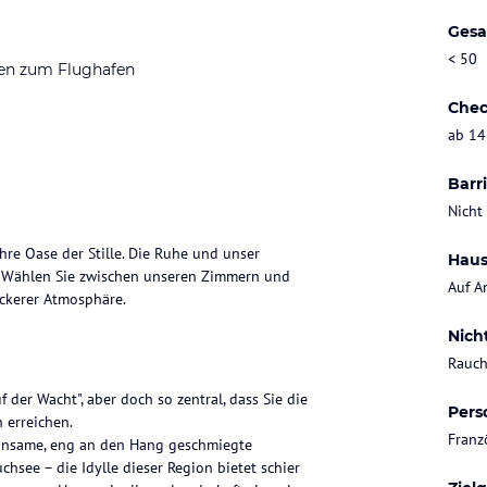
Gesa
< 50
en zum Flughafen
Chec
ab 14
Barri
Nicht
hre Oase der Stille. Die Ruhe und unser
Haus
en. Wählen Sie zwischen unseren Zimmern und
Auf A
ockerer Atmosphäre.
Nich
Rauch
 der Wacht", aber doch so zentral, dass Sie die
Pers
 erreichen.
Franz
einsame, eng an den Hang geschmiegte
see – die Idylle dieser Region bietet schier