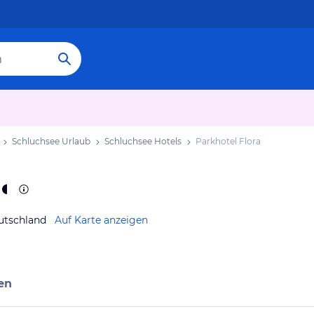
Schluchsee Urlaub
Schluchsee Hotels
Parkhotel Flora
utschland
Auf Karte anzeigen
en