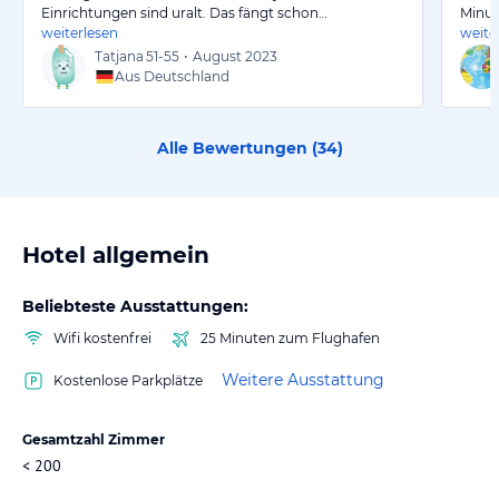
Einrichtungen sind uralt. Das fängt schon…
Minut
weiterlesen
weite
Tatjana
51-55
•
August 2023
Aus Deutschland
Alle Bewertungen (
34
)
Hotel allgemein
Beliebteste Ausstattungen:
Wifi kostenfrei
25 Minuten zum Flughafen
Weitere Ausstattung
Kostenlose Parkplätze
Gesamtzahl Zimmer
< 200