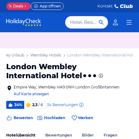
%
Deals
App öffnen
Kontakt
Hotel, Reiseziel
bley Urlaub
Wembley Hotels
London Wembley International Hotel
London Wembley
International Hotel
Empire Way, Wembley HA9 0NH London Großbritannien
Auf Karte anzeigen
34
Bewertungen
34%
2,3
/ 6
Bewerten
Hochladen
Merken
Hotelübersicht
Bewertungen
Bilder
Fragen