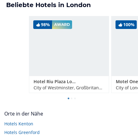
Beliebte Hotels in London
98%
100%
AWARD
Hotel Riu Plaza London Victoria
City of Westminster, Großbritannien
City of Lo
Orte in der Nähe
Hotels
Kenton
Hotels
Greenford