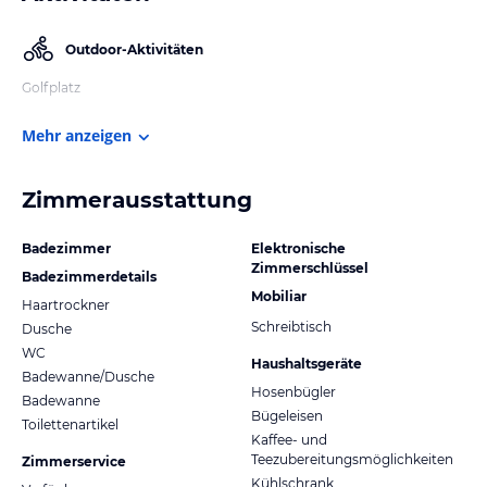
Outdoor-Aktivitäten
Golfplatz
Mehr anzeigen
Zimmerausstattung
Badezimmer
Elektronische
Zimmerschlüssel
Badezimmerdetails
Mobiliar
Haartrockner
Schreibtisch
Dusche
WC
Haushaltsgeräte
Badewanne/Dusche
Hosenbügler
Badewanne
Bügeleisen
Toilettenartikel
Kaffee- und
Teezubereitungsmöglichkeiten
Zimmerservice
Kühlschrank