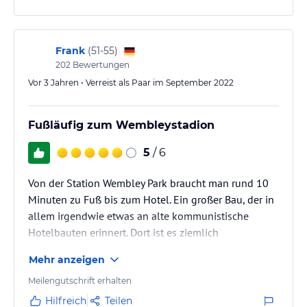
Frank
(
51-55
)
202
Bewertungen
Vor 3 Jahren • Verreist als Paar im September 2022
Fußläufig zum Wembleystadion
5
/ 6
Von der Station Wembley Park braucht man rund 10
Minuten zu Fuß bis zum Hotel. Ein großer Bau, der in
allem irgendwie etwas an alte kommunistische
Hotelbauten erinnert. Dort ist es ziemlich
zweckdienlich. Das Stadion liegt sehr nahe am
Mehr anzeigen
Wembleystadion, daher kann ich mich nicht
beschweren. Ich hatte alles was ich brauchte.
Meilengutschrift erhalten
Schnelles einchecken, unkompliziertes Internet, daß
Hilfreich
Teilen