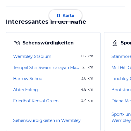
Karte
Interessantes in der Nähe
Sehenswürdigkeiten
Spor
Wembley Stadium
0,2
km
Stanmore
Tempel Shri Swaminarayan Mandir
2,1
km
Mill Hill 
Harrow School
3,8
km
Finchley 
Abtei Ealing
4,8
km
Bootstou
Friedhof Kensal Green
5,4
km
Diana Me
Sport- un
Sehenswürdigkeiten in Wembley
Wembley