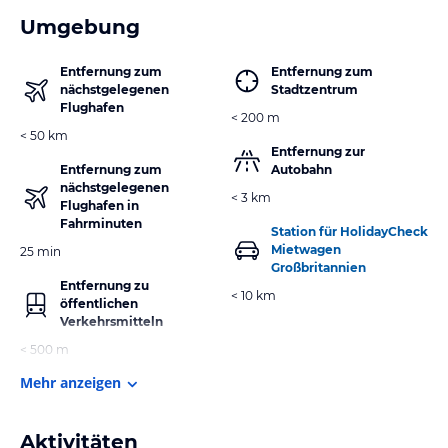
Umgebung
Entfernung zum
Entfernung zum
nächstgelegenen
Stadtzentrum
Flughafen
< 200 m
< 50 km
Entfernung zur
Entfernung zum
Autobahn
nächstgelegenen
< 3 km
Flughafen in
Fahrminuten
Station für HolidayCheck
Mietwagen
25 min
Großbritannien
Entfernung zu
< 10 km
öffentlichen
Verkehrsmitteln
< 500 m
Mehr anzeigen
Aktivitäten