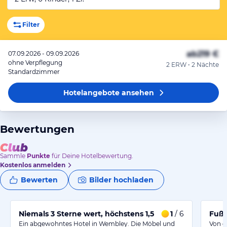
Filter
ab
219 €
07.09.2026 - 09.09.2026
ohne Verpflegung
2 ERW • 2 Nächte
Standardzimmer
Hotelangebote
ansehen
Bewertungen
Sammle
Punkte
für Deine Hotelbewertung.
Kostenlos anmelden
Bewerten
Bilder hochladen
Niemals 3 Sterne wert, höchstens 1,5
1
/ 6
Fußl
Ein abgewohntes Hotel in Wembley. Die Möbel und
Von d