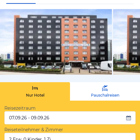
vom Hotelie
Nur Hotel
Pauschalreisen
Reisezeitraum
07.09.26 - 09.09.26
Reiseteilnehmer & Zimmer
2 Erw, 0 Kinder, 1 Zi.