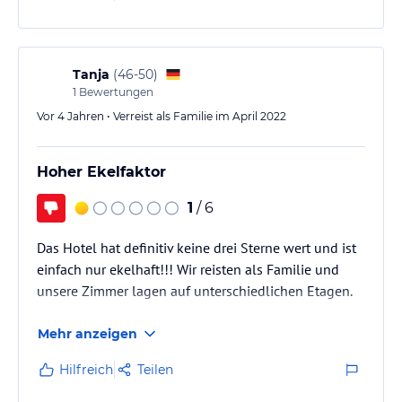
Zimmer war in Ordnung und unten gab es ein
Restaurant. Der kleine Fernseher hatte ein paar
britische Programme. Kaffe und Tee hätte ich mir im…
Tanja
(
46-50
)
1
Bewertungen
Vor 4 Jahren • Verreist als Familie im April 2022
Hoher Ekelfaktor
1
/ 6
Das Hotel hat definitiv keine drei Sterne wert und ist
einfach nur ekelhaft!!! Wir reisten als Familie und
unsere Zimmer lagen auf unterschiedlichen Etagen.
Mehr anzeigen
Hilfreich
Teilen