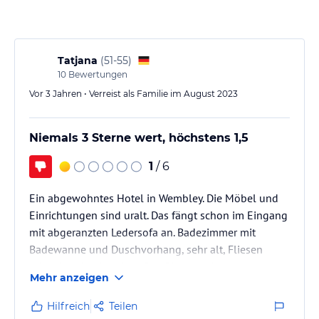
jeweiligen Veranstalters.
Tatjana
(
51-55
)
10
Bewertungen
Vor 3 Jahren • Verreist als Familie im August 2023
Niemals 3 Sterne wert, höchstens 1,5
1
/ 6
Ein abgewohntes Hotel in Wembley. Die Möbel und
Einrichtungen sind uralt. Das fängt schon im Eingang
mit abgeranzten Ledersofa an. Badezimmer mit
Badewanne und Duschvorhang, sehr alt, Fliesen
teilweise abgebrochen. Das Bild von der
Mehr anzeigen
Außenfassade ist lange her so sieht es nicht mehr
aus.
Hilfreich
Teilen