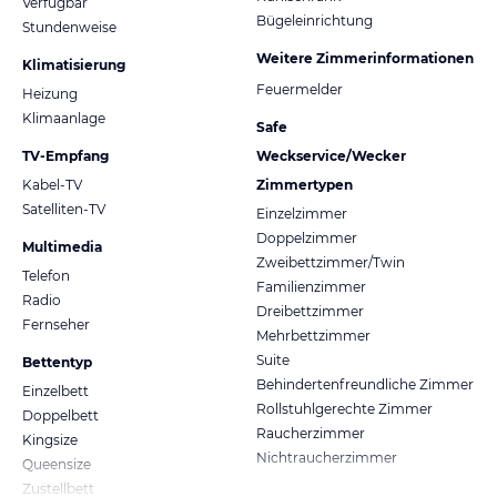
Verfügbar
Bügeleinrichtung
Stundenweise
Weitere Zimmerinformationen
Klimatisierung
Feuermelder
Heizung
Klimaanlage
Safe
TV-Empfang
Weckservice/Wecker
Kabel-TV
Zimmertypen
Satelliten-TV
Einzelzimmer
Doppelzimmer
Multimedia
Zweibettzimmer/Twin
Telefon
Familienzimmer
Radio
Dreibettzimmer
Fernseher
Mehrbettzimmer
Suite
Bettentyp
Behindertenfreundliche Zimmer
Einzelbett
Rollstuhlgerechte Zimmer
Doppelbett
Raucherzimmer
Kingsize
Nichtraucherzimmer
Queensize
Zustellbett