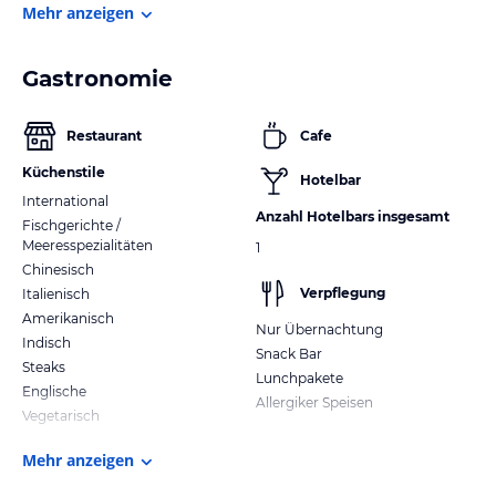
Mehr anzeigen
Gastronomie
Restaurant
Cafe
Küchenstile
Hotelbar
International
Anzahl Hotelbars insgesamt
Fischgerichte /
Meeresspezialitäten
1
Chinesisch
Verpflegung
Italienisch
Amerikanisch
Nur Übernachtung
Indisch
Snack Bar
Steaks
Lunchpakete
Englische
Allergiker Speisen
Vegetarisch
Mehr anzeigen