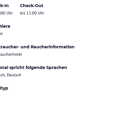
k-In
Check-Out
:00 Uhr
bis 11:00 Uhr
tiere
bt
traucher- und Raucherinformation
raucherhotel
onal spricht folgende Sprachen
sch, Deutsch
ltyp