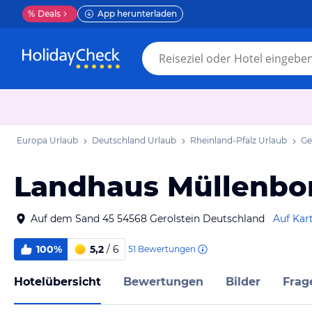
%
Deals
App herunterladen
Europa Urlaub
Deutschland Urlaub
Rheinland-Pfalz Urlaub
Ge
Landhaus Müllenbo
Auf dem Sand 45 54568 Gerolstein Deutschland
Auf Kar
100%
5,2
/ 6
51
Bewertungen
Hotelübersicht
Bewertungen
Bilder
Frag