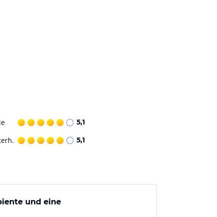
ie
5,1
terh.
5,1
biente und eine