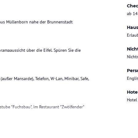
Chec
ab 14
haus Müllenborn nahe der Brunnenstadt
Haus
Erlau
Nich
amaaussicht über die Eifel. Spüren Sie die
Nicht
Pers
Engli
ußer Mansarde), Telefon, W-Lan, Minibar, Safe,
Hote
Hotel
stube "Fuchsbau", im Restaurant "Zwölfender"