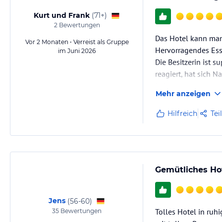
Kurt und Frank
(
71+
)
2
Bewertungen
Das Hotel kann ma
Vor 2 Monaten • Verreist als Gruppe
Hervorragendes Esse
im Juni 2026
Die Besitzerin ist s
reagiert, hat sich
kulant entgegen ge
Mehr anzeigen
Zusatzsternchen.
Hilfreich
Tei
Gemütliches Hot
Jens
(
56-60
)
Tolles Hotel in ruh
35
Bewertungen