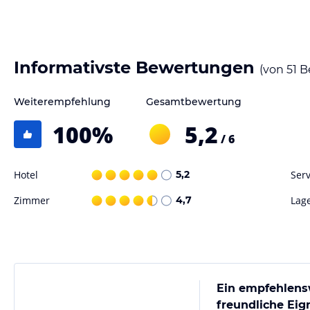
Sonstige Einrichtungen und Services
Entspannen Sie mit Hilfe unserer Wohlfühlarrangements, verführen Si
kurzerhand in's Grüne oder genießen Sie einfach eine harmonische Zei
Informativste Bewertungen
(von
51
B
Hinweis:
Allgemeine und unverbindliche Hoteliers-/Veranstalter-/K
Weiterempfehlung
Gesamtbewertung
Gewähr und ohne Prüfung durch HolidayCheck. Bitte lies vor der B
jeweiligen Veranstalters.
100
%
5,2
/ 6
Hotel
5,2
Serv
Zimmer
4,7
Lag
Ein empfehlensw
freundliche Eig