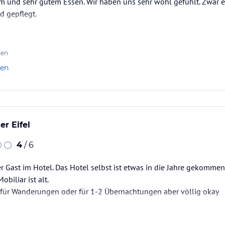
m und sehr gutem Essen. Wir haben uns sehr wohl gefühlt. Zwar 
d gepflegt.
ten
len
er Eifel
4
/ 6
r Gast im Hotel. Das Hotel selbst ist etwas in die Jahre gekommen.
obiliar ist alt.
für Wanderungen oder für 1-2 Übernachtungen aber völlig okay