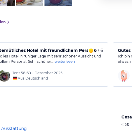
den
, tolles Ambiente und eine freundliche Eignerin
Gemütliches Hotel mit freundlichem Personal und schöner A
6
/ 6
Gutes 
Tolles Hotel in ruhiger Lage mit sehr schöner Aussicht und
Ich bin 
tollem Personal. Sehr schöner…
weiterlesen
etwas i
Jens
56-60
•
Dezember 2025
Aus Deutschland
Gesa
< 50
 Ausstattung