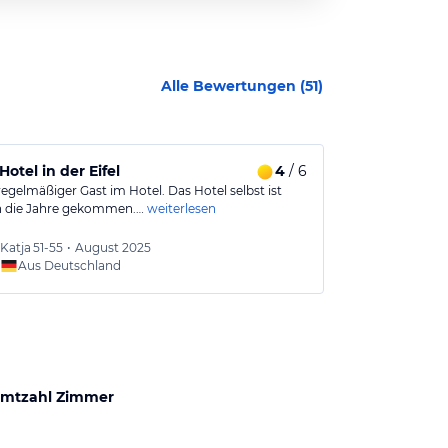
Alle Bewertungen (
51
)
ussicht
Hotel in der Eifel
4
/ 6
Schönes Zie
regelmäßiger Gast im Hotel. Das Hotel selbst ist
Schönes und vo
n die Jahre gekommen.…
weiterlesen
Gerolstein gel
Katja
51-55
•
August 2025
Dirk
56
Aus Deutschland
Aus
mtzahl Zimmer