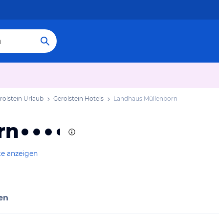
rolstein Urlaub
Gerolstein Hotels
Landhaus Müllenborn
rn
te anzeigen
en