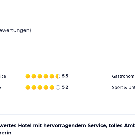
e Ihren Gaumen, verlegen Sie Ihre Tagung
t mit Ihrer Familie oder Freunden.
ewertungen)
ataloginformationen. Alle Angaben ohne
uchung die verbindlichen
Angebotsdetails
des
ice
5,5
Gastronom
e
5,2
Sport & Un
ertes Hotel mit hervorragendem Service, tolles Am
nerin