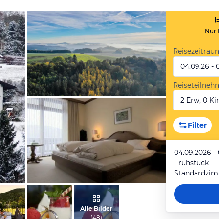
Nur 
Reisezeitrau
04.09.26 - 
Reiseteilneh
2 Erw, 0 Kin
vom Hotelier, Januar 2022
Filter
04.09.2026 -
Frühstück
Standardzi
vom Hotelier, März 2012
Alle Bilder
(
48
)