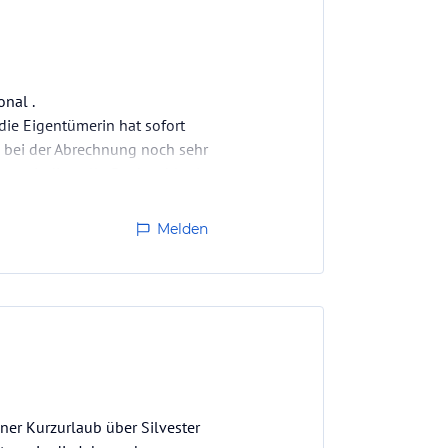
onal .
 die Eigentümerin hat sofort
h bei der Abrechnung noch sehr
n wir die volle Punktzahl mit
Melden
öner Kurzurlaub über Silvester