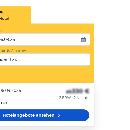
Hotel
m
06.09.26
mer & Zimmer
der, 1 Zi.
330 €
 06.09.2026
ab
2 ERW • 2 Nächte
mmer
Hotelangebote
ansehen