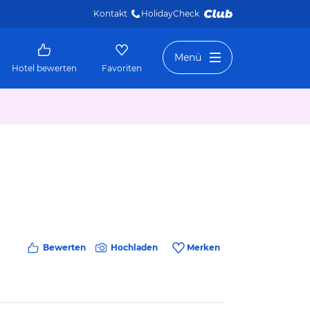
Kontakt
HolidayCheck 
Menü
Hotel bewerten
Favoriten
Bewerten
Hochladen
Merken