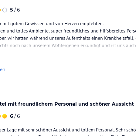
5
/ 6
n mit gutem Gewissen und von Herzen empfehlen.
n und tolles Ambiente, super freundliches und hilfsbereites Pers
uper, wir hatten während unseres Aufenthalts einen Krankheitsfall,
 Nachts noch nach unserem Wohlergehen erkundigt und ist uns auc
kommen. Für unseren Aufenthalt im Landhaus Müllenborn vergebe
len
el mit freundlichem Personal und schöner Aussicht
6
/ 6
iger Lage mit sehr schöner Aussicht und tollem Personal. Sehr sch