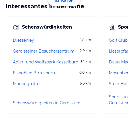
Karte
Interessantes in der Nähe
Sehenswürdigkeiten
Spor
Dietzenley
1,8
km
Golf Club 
Gerolsteiner Besucherzentrum
2,9
km
Lieserpfa
Adler- und Wolfspark Kasselburg
3,1
km
Daun-Ma
Eishöhlen Birresborn
6,0
km
Mosenbe
Mariengrotte
6,6
km
Sport- un
Sehenswürdigkeiten in Gerolstein
Gerolstei