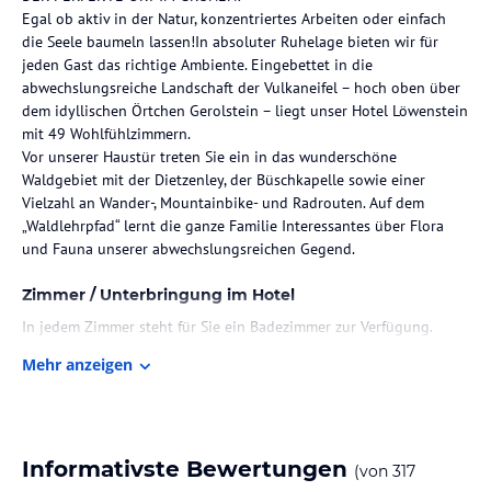
Egal ob aktiv in der Natur, konzentriertes Arbeiten oder einfach
die Seele baumeln lassen!In absoluter Ruhelage bieten wir für
jeden Gast das richtige Ambiente. Eingebettet in die
abwechslungsreiche Landschaft der Vulkaneifel – hoch oben über
dem idyllischen Örtchen Gerolstein – liegt unser Hotel Löwenstein
mit 49 Wohlfühlzimmern.
Vor unserer Haustür treten Sie ein in das wunderschöne
Waldgebiet mit der Dietzenley, der Büschkapelle sowie einer
Vielzahl an Wander-, Mountainbike- und Radrouten. Auf dem
„Waldlehrpfad“ lernt die ganze Familie Interessantes über Flora
und Fauna unserer abwechslungsreichen Gegend.
Zimmer / Unterbringung im Hotel
In jedem Zimmer steht für Sie ein Badezimmer zur Verfügung.
Folgendes Zubehör komplettiert das Badezimmerinventar:
Mehr anzeigen
Handtücher und ein Haartrockner. Verfügbar sind auch ein Safe
und ein Schreibtisch. Zudem sind ein Telefon sowie ein Fernseher
vorzufinden. Dieses Hotel bietet auch behindertenfreundliche
Zimmer.
Informativste Bewertungen
(von
317
Gastronomie im Hotel