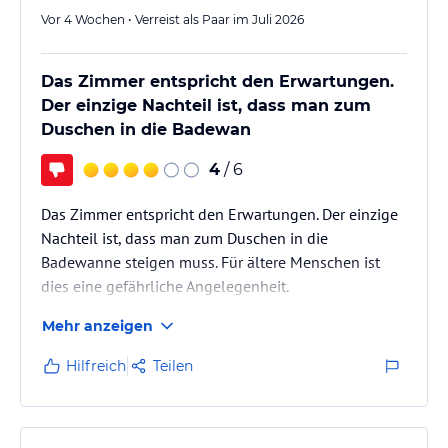
Vor 4 Wochen • Verreist als Paar im Juli 2026
Das Zimmer entspricht den Erwartungen.
Der einzige Nachteil ist, dass man zum
Duschen in die Badewan
4
/ 6
Das Zimmer entspricht den Erwartungen. Der einzige
Nachteil ist, dass man zum Duschen in die
Badewanne steigen muss. Für ältere Menschen ist
dies eine gefährliche Angelegenheit.
Mehr anzeigen
Das Frühstück ist ausreichend, aber nicht besonders
überraschend, und das Personal gibt sich große
Hilfreich
Teilen
Mühe.
Das Lunchpaket dürfte etwas umfangreicher sein als