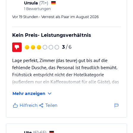
nur zwei Mini-Brötchen, ein Ei oder ein Apfel, ein
Ursula
(
71+
)
Müsliriegel und eine kleine Flasche Getränk.
1
Bewertungen
Vor 19 Stunden • Verreist als Paar im August 2026
Das Abendessen war ordentlich, und auch hier ist der
Service sehr gut. Was uns…
Kein Preis- Leistungsverhältnis
3
/ 6
Lage perfekt, Zimmer (das teure) gut bis auf die
fehlende Dusche, das Personal ist freudlich bemüht.
Frühstück entspricht nicht der Hotelkategorie
(außerdem nur ein Kaffeeautomat für alle Gäste), das
Abendessen im Leos ist lieblos angerichtet, nicht
Mehr anzeigen
frisch (Frikadelle) zubereitet, nicht empfehlenswert.
Hilfreich
Teilen
Ute
(
61-65
)