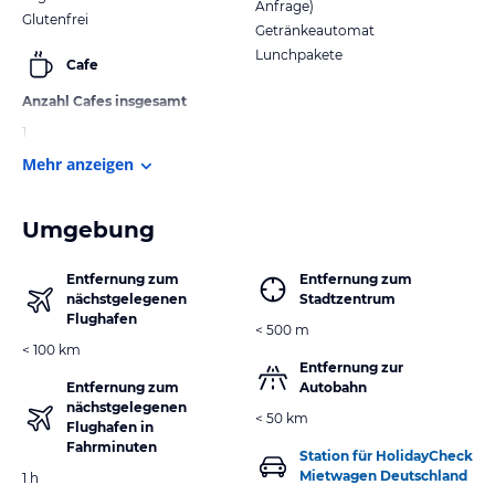
Anfrage)
Glutenfrei
Getränkeautomat
Lunchpakete
Cafe
Anzahl Cafes insgesamt
1
Mehr anzeigen
Umgebung
Entfernung zum
Entfernung zum
nächstgelegenen
Stadtzentrum
Flughafen
< 500 m
< 100 km
Entfernung zur
Entfernung zum
Autobahn
nächstgelegenen
< 50 km
Flughafen in
Fahrminuten
Station für HolidayCheck
Mietwagen Deutschland
1 h