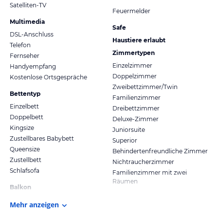
Satelliten-TV
Feuermelder
Multimedia
Safe
DSL-Anschluss
Haustiere erlaubt
Telefon
Zimmertypen
Fernseher
Einzelzimmer
Handyempfang
Doppelzimmer
Kostenlose Ortsgespräche
Zweibettzimmer/Twin
Bettentyp
Familienzimmer
Einzelbett
Dreibettzimmer
Doppelbett
Deluxe-Zimmer
Kingsize
Juniorsuite
Zustellbares Babybett
Superior
Queensize
Behindertenfreundliche Zimmer
Zustellbett
Nichtraucherzimmer
Schlafsofa
Familienzimmer mit zwei
Räumen
Balkon
Mehr anzeigen