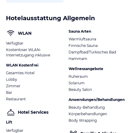
Hotelausstattung Allgemein
Sauna Arten
WLAN
Warmluftsauna
Verfügbar
Finnische Sauna
Kostenloser WLAN-
Dampfbad/Türkisches Bad
Internetzugang inklusive
Hammam
WLAN Kostenfrei
Wellnessangebote
Gesamtes Hotel
Ruheraum
Lobby
Solarium
Zimmer
Beauty Salon
Bar
Restaurant
Anwendungen/Behandlungen
Beauty-Behandlung
Hotel Services
Körperbehandlungen
Body Wrapping
Lift
Verfügbar