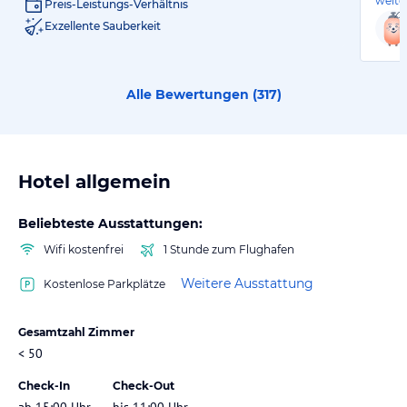
weite
Preis-Leistungs-Verhältnis
Exzellente Sauberkeit
Alle Bewertungen (
317
)
Hotel allgemein
Beliebteste Ausstattungen:
Wifi kostenfrei
1 Stunde zum Flughafen
Weitere Ausstattung
Kostenlose Parkplätze
Gesamtzahl Zimmer
< 50
Check-In
Check-Out
ab 15:00 Uhr
bis 11:00 Uhr