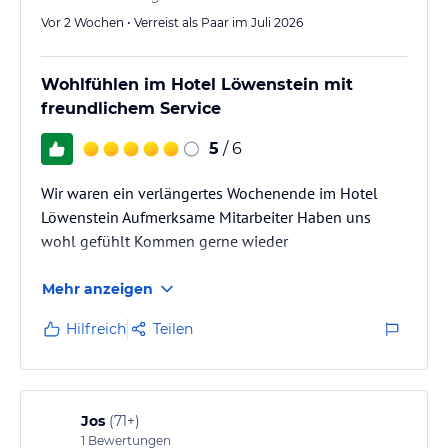
Dauer Ihres Aufenthalts können Sie kostenfrei die Privatparkplätze
Vor 2 Wochen • Verreist als Paar im Juli 2026
direkt an der Unterkunft nutzen.
Hinweis:
Allgemeine und unverbindliche
Wohlfühlen im Hotel Löwenstein mit
Hoteliers-/Veranstalter-/Kataloginformationen. Alle Angaben
freundlichem Service
ohne Gewähr und ohne Prüfung durch HolidayCheck. Bitte
lies vor der Buchung die verbindlichen
Angebotsdetails
des
5
/ 6
jeweiligen Veranstalters.
Wir waren ein verlängertes Wochenende im Hotel
Löwenstein Aufmerksame Mitarbeiter Haben uns
wohl gefühlt Kommen gerne wieder
Mehr anzeigen
Hilfreich
Teilen
Jos
(
71+
)
1
Bewertungen