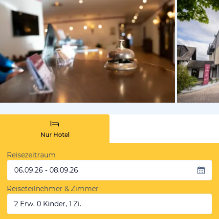
vom Hotelie
Nur Hotel
Reisezeitraum
06.09.26 - 08.09.26
Reiseteilnehmer & Zimmer
2 Erw, 0 Kinder, 1 Zi.