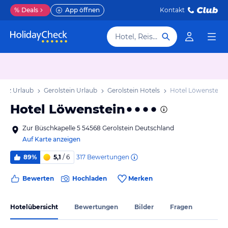
%
Deals
App öffnen
Kontakt
Hotel, Reiseziel
falz Urlaub
Gerolstein Urlaub
Gerolstein Hotels
Hotel Löwenstein
Hotel Löwenstein
Zur Büschkapelle 5 54568 Gerolstein Deutschland
Auf Karte anzeigen
317
Bewertungen
89%
5,1
/ 6
Bewerten
Hochladen
Merken
Hotelübersicht
Bewertungen
Bilder
Fragen