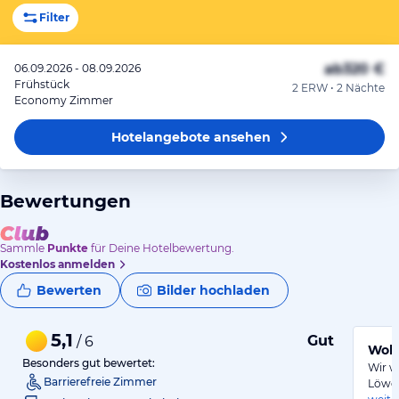
Filter
ab
320 €
06.09.2026 - 08.09.2026
Frühstück
2 ERW • 2 Nächte
Economy Zimmer
Hotelangebote
ansehen
Bewertungen
Sammle
Punkte
für Deine Hotelbewertung.
Kostenlos anmelden
Bewerten
Bilder hochladen
5,1
Gut
/ 6
Wohl
Besonders gut bewertet:
Wir w
Barrierefreie Zimmer
Löwen