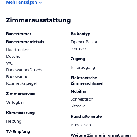
Mehr anzeigen
Zimmerausstattung
Badezimmer
Balkontyp
Badezimmerdetails
Eigener Balkon
Terrasse
Haartrockner
Dusche
Zugang
WC
Innenzugang
Badewanne/Dusche
Badewanne
Elektronische
Kosmetikspiegel
Zimmerschlüssel
Mobiliar
Zimmerservice
Schreibtisch
Verfügbar
Sitzecke
Klimatisierung
Haushaltsgeräte
Heizung
Bügeleisen
TV-Empfang
Weitere Zimmerinformationen