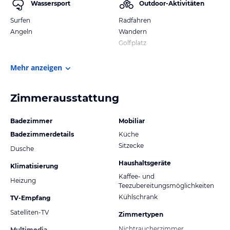
Wassersport
Outdoor-Aktivitäten
Surfen
Radfahren
Angeln
Wandern
Golfplatz
Mehr anzeigen
Zimmerausstattung
Badezimmer
Mobiliar
Badezimmerdetails
Küche
Sitzecke
Dusche
Haushaltsgeräte
Klimatisierung
Kaffee- und
Heizung
Teezubereitungsmöglichkeiten
Kühlschrank
TV-Empfang
Satelliten-TV
Zimmertypen
Nichtraucherzimmer
Multimedia