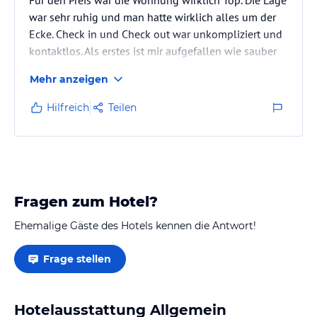
war sehr ruhig und man hatte wirklich alles um der
Ecke. Check in und Check out war unkompliziert und
kontaktlos. Als erstes ist mir aufgefallen wie sauber
die Wohnung war also wirklich blitzblank geputzt.
Mehr anzeigen
Das Bad sah aus wie grad neu gebaut. Die Betten
waren sehr bequem und die Möbel modern und
Hilfreich
Teilen
schick ausgenommen von den kaputten Stühlen auf
den Balkon und paar Kleinigkeiten in der Küche und
in einen Zimmer hängt das brett übern Bett nicht
mehr sehr sicher und…
Fragen zum Hotel?
Ehemalige Gäste des Hotels kennen die Antwort!
Frage stellen
Hotelausstattung Allgemein