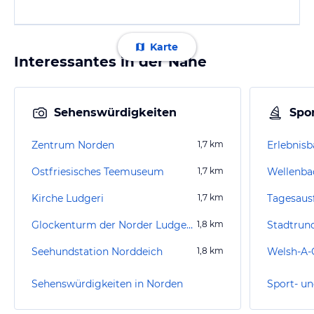
Karte
Interessantes in der Nähe
Sehenswürdigkeiten
Spor
Zentrum Norden
1,7
km
Erlebnis
Ostfriesisches Teemuseum
1,7
km
Wellenba
Kirche Ludgeri
1,7
km
Tagesaus
Glockenturm der Norder Ludgerikirche
1,8
km
Stadtrun
Seehundstation Norddeich
1,8
km
Welsh-A-
Sehenswürdigkeiten in Norden
Sport- un