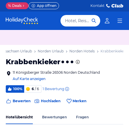
%
Deals
App öffnen
Kontakt
Hotel, Reiseziel
dersachsen Urlaub
Norden Urlaub
Norden Hotels
Krabbenkieker
Krabbenkieker
11 Königsberger Straße 26506 Norden Deutschland
Auf Karte anzeigen
1
Bewertung
100%
6
/ 6
Bewerten
Hochladen
Merken
Hotelübersicht
Bewertungen
Fragen