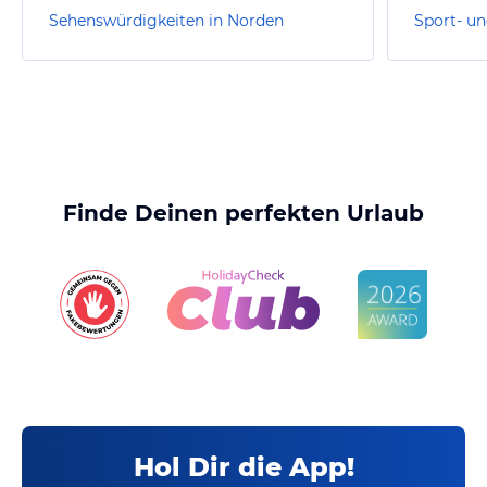
Sehenswürdigkeiten in Norden
Sport- un
Finde Deinen perfekten Urlaub
Hol Dir die App!