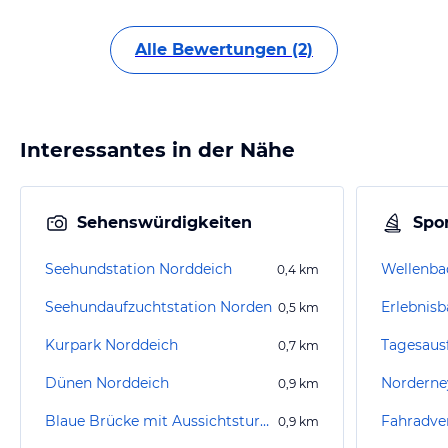
Alle Bewertungen (2)
Interessantes in der Nähe
Sehenswürdigkeiten
Spor
Seehundstation Norddeich
Wellenba
0,4
km
Seehundaufzuchtstation Norden
Erlebnis
0,5
km
Kurpark Norddeich
Tagesaus
0,7
km
Dünen Norddeich
0,9
km
Blaue Brücke mit Aussichtsturm
0,9
km