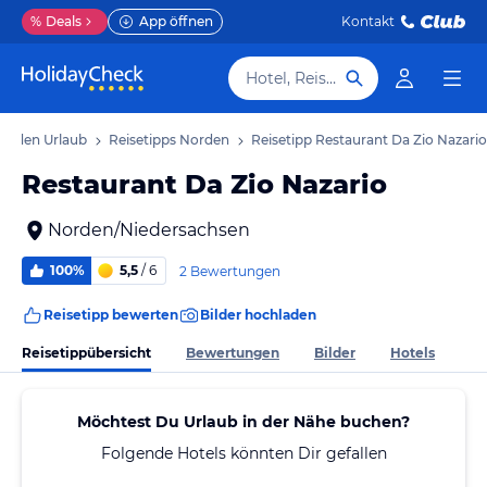
%
Deals
App öffnen
Kontakt
Hotel, Reiseziel
orden Urlaub
Reisetipps Norden
Reisetipp Restaurant Da Zio Nazario
Restaurant Da Zio Nazario
Norden/Niedersachsen
100%
5,5
/ 6
2 Bewertungen
Reisetipp bewerten
Bilder hochladen
Reisetippübersicht
Bewertungen
Bilder
Hotels
Möchtest Du Urlaub in der Nähe buchen?
Folgende Hotels könnten Dir gefallen