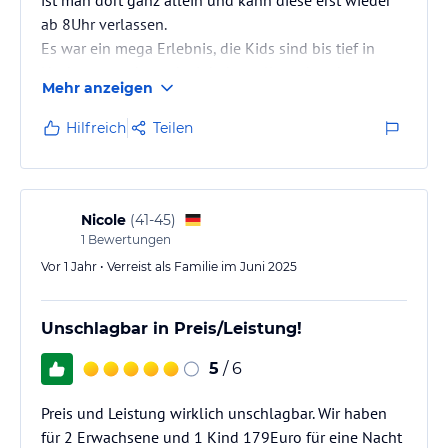
ab 8Uhr verlassen.
Es war ein mega Erlebnis, die Kids sind bis tief in
Nacht gerutscht und wir haben alles erkunden
Mehr anzeigen
können.
Das Bett ist wirklich bequem gewesen.
Hilfreich
Teilen
Nicole
(
41-45
)
1
Bewertungen
Vor 1 Jahr • Verreist als Familie im Juni 2025
Unschlagbar in Preis/Leistung!
5
/ 6
Preis und Leistung wirklich unschlagbar. Wir haben
für 2 Erwachsene und 1 Kind 179Euro für eine Nacht