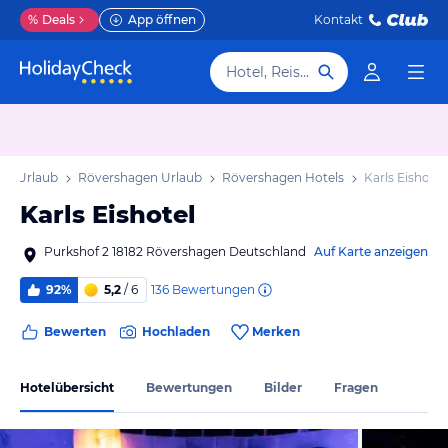
%
Deals
App öffnen
Kontakt
Hotel, Reiseziel
rn Urlaub
Rövershagen Urlaub
Rövershagen Hotels
Karls Eishotel
Karls Eishotel
Purkshof 2 18182 Rövershagen Deutschland
Auf Karte anzeigen
136
Bewertungen
92%
5,2
/ 6
Bewerten
Hochladen
Merken
Hotelübersicht
Bewertungen
Bilder
Fragen