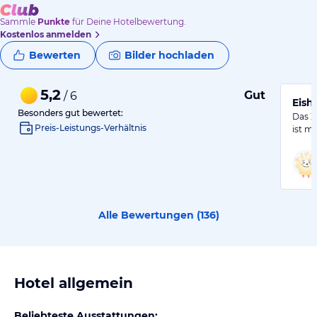
Sammle
Punkte
für Deine Hotelbewertung.
Kostenlos anmelden
Bewerten
Bilder hochladen
5,2
Gut
/ 6
Eish
Besonders gut bewertet:
Das Z
Preis-Leistungs-Verhältnis
ist m
Alle Bewertungen (
136
)
Hotel allgemein
Beliebteste Ausstattungen: