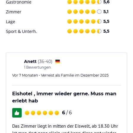
Gastronomie
5,6
€ / Zimmer für 2 Personen. Check-In um 18:30 Uhr am Eiswelt-
Counter.
Zimmer
5,1
Lage
5,5
Hinweis:
Allgemeine und unverbindliche
Hoteliers-/Veranstalter-/Kataloginformationen. Alle Angaben
Sport & Unterh.
5,5
ohne Gewähr und ohne Prüfung durch HolidayCheck. Bitte
lies vor der Buchung die verbindlichen
Angebotsdetails
des
jeweiligen Veranstalters.
Anett
(
36-40
)
1
Bewertungen
Vor 7 Monaten • Verreist als Familie im Dezember 2025
Eishotel , immer wieder gerne. Muss man
erlebt hab
6
/ 6
Das Zimmer liegt in mitten der Eiswelt, ab 18.30 Uhr
ist man dort ganz allein und kann diese erst wieder