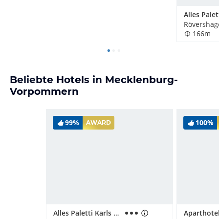
Rövershag
166m
Beliebte Hotels in Mecklenburg-
Vorpommern
99%
100%
AWARD
Alles Paletti Karls Upcycling Hotel