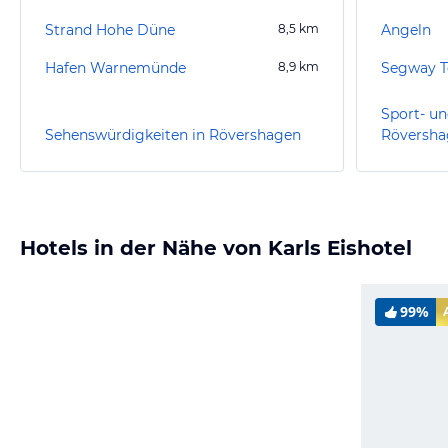
Strand Hohe Düne
8,5
km
Angeln
Hafen Warnemünde
8,9
km
Segway T
Sport- un
Sehenswürdigkeiten in Rövershagen
Röversha
Hotels in der Nähe von Karls Eishotel
99%