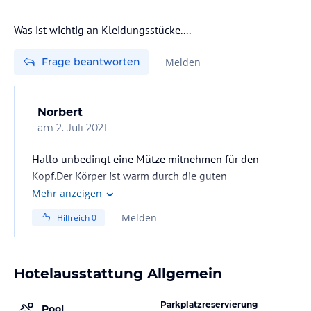
Was ist wichtig an Kleidungsstücke....
Frage beantworten
Melden
Norbert
am
2. Juli 2021
Hallo unbedingt eine Mütze mitnehmen für den
Kopf.Der Körper ist warm durch die guten
Schlafsäcke.Also wir hatten einen Schlafanzug an,
Mehr anzeigen
darüber einen Jogginganzug und warme Socken und
Melden
Hilfreich
0
haben NICHT gefroren (Enkel 10 jahre auch nicht).man
könnte auch noch warme Handschuhe mitnehmen-
muss aber nicht unbedingt-schön einkuscheln...Wir
Hotelausstattung Allgemein
hatten -7 Grad und alles war gut! Handtücher,Duschbad
etc. ist vor Ort!
Parkplatzreservierung
Man ist dort 1 Nacht alleine-Ein bissel nervig war die
Pool