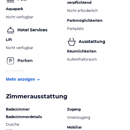
verpflichtend
Klimanlage,aber ok, sonst Super!Viel Spass.P.S. Die
Aquapark
Nicht erforderlich
Eiswelten kann man dann dort (Halle)ganz alleine
Nicht verfügbar
betrachten...Liebe Grüsse
Parkmöglichkeiten
Parkplatz
Hotel Services
Lift
Ausstattung
Nicht verfügbar
Räumlichkeiten
Aufenthaltsraum
Parken
Kostenfrei
Mehr anzeigen
Zimmerausstattung
Badezimmer
Zugang
Badezimmerdetails
Innenzugang
Dusche
Mobiliar