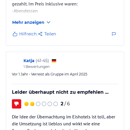
gezahlt. Im Preis inklusive waren:
-Abendessen
-Frühstücksbuffet (wahnsinnig große Auswahl!!)
Mehr anzeigen
-Tagestickets für den Park
-Handtücher und Schlafsack
Hilfreich
Teilen
Es war alles in allem echt toll. Einziger
Verbesserungsvorschlag:
Katja
(
41-45
)
Wärmere und größere Schlafsäcke (sie waren etwas
1
Bewertungen
zu eng - trotz schlanken Körperbau) und zusätzlich
Vor 1 Jahr • Verreist als Gruppe im April 2025
noch Wolldecken bereit stellen. Die Schlafsäcke
alleine schützen leider nicht vor der Kälte. Dank…
Leider überhaupt nicht zu empfehlen ...
2
/ 6
Die Idee der Übernachtung im Eishotels ist toll, aber
die Umsetzung ist lieblos und wirkt wie eine