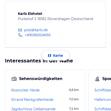
Karls Eishotel
Purkshof 2 18182 Rövershagen Deutschland
post@karls.de
+490382024050
Karte
Interessantes in der Nähe
Sehenswürdigkeiten
Spor
Rostocker Heide
6,6
km
Schiffsbe
Strand Markgrafenheide
7,0
km
Hafenrun
Jagdschloss Gelbensande
7,4
km
Schiffsbe