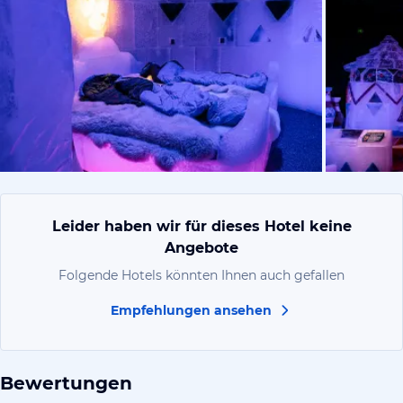
vom Hoteli
Leider haben wir für dieses Hotel keine
Angebote
Folgende Hotels könnten Ihnen auch gefallen
Empfehlungen ansehen
Bewertungen