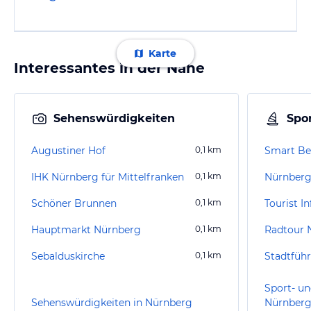
Karte
Interessantes in der Nähe
Sehenswürdigkeiten
Spor
Augustiner Hof
0,1
km
Smart Be
IHK Nürnberg für Mittelfranken
0,1
km
Nürnberg
Schöner Brunnen
0,1
km
Tourist I
Hauptmarkt Nürnberg
0,1
km
Radtour 
Sebalduskirche
0,1
km
Stadtfüh
Sport- un
Sehenswürdigkeiten in Nürnberg
Nürnber