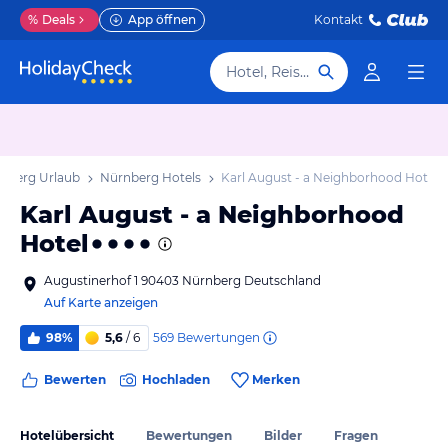
%
Deals
App öffnen
Kontakt
Hotel, Reiseziel
nberg Urlaub
Nürnberg Hotels
Karl August - a Neighborhood Hotel
Karl August - a Neighborhood
Hotel
Augustinerhof 1 90403 Nürnberg Deutschland
Auf Karte anzeigen
569
Bewertungen
98%
5,6
/ 6
Bewerten
Hochladen
Merken
Hotelübersicht
Bewertungen
Bilder
Fragen