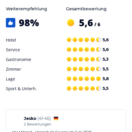
Weiterempfehlung
Gesamtbewertung
98
%
5,6
/ 6
Hotel
5,6
Service
5,6
Gastronomie
5,3
Zimmer
5,5
Lage
5,8
Sport & Unterh.
5,5
Jesko
(
41-45
)
2
Bewertungen