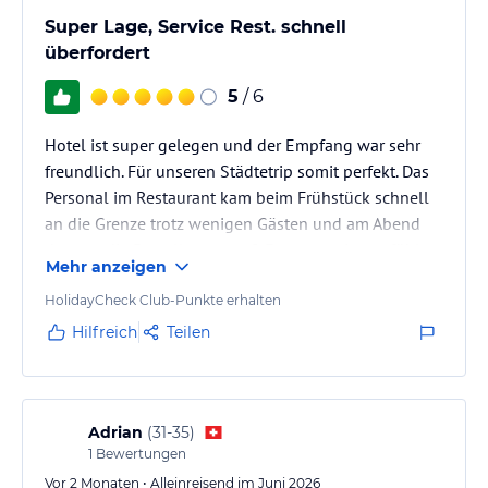
Super Lage, Service Rest. schnell
überfordert
5
/ 6
Hotel ist super gelegen und der Empfang war sehr
freundlich. Für unseren Städtetrip somit perfekt. Das
Personal im Restaurant kam beim Frühstück schnell
an die Grenze trotz wenigen Gästen und am Abend
dauerte die Bestellung von 2 Espresso eine gefühlte
Mehr anzeigen
Ewigkeit.
HolidayCheck Club-Punkte erhalten
Hilfreich
Teilen
Adrian
(
31-35
)
1
Bewertungen
Vor 2 Monaten • Alleinreisend im Juni 2026