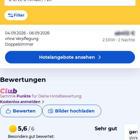
Filter
ab
412 €
04.09.2026 - 06.09.2026
ohne Verpflegung
2 ERW • 2 Nächte
Doppelzimmer
Hotelangebote
ansehen
Bewertungen
Sammle
Punkte
für Deine Hotelbewertung.
Kostenlos anmelden
Bewerten
Bilder hochladen
5,6
Sehr gut
/ 6
gern
Besonders gut bewertet:
Wirkl