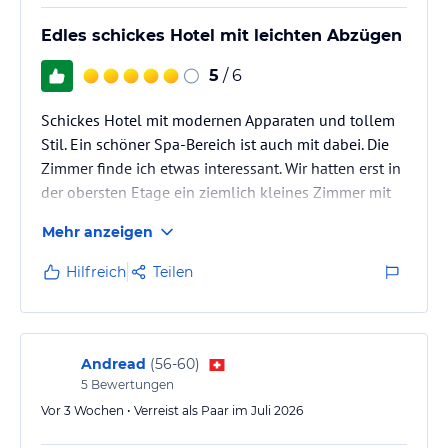
Edles schickes Hotel mit leichten Abzügen
5
/ 6
Schickes Hotel mit modernen Apparaten und tollem
Stil. Ein schöner Spa-Bereich ist auch mit dabei. Die
Zimmer finde ich etwas interessant. Wir hatten erst in
der obersten Etage ein ziemlich kleines Zimmer mit
mehreren Mängeln. Dann haben wir ein um Längen
Mehr anzeigen
besseres Zimmer (gleiche Preisklasse) bekommen.
Hilfreich
Teilen
Andread
(
56-60
)
5
Bewertungen
Vor 3 Wochen • Verreist als Paar im Juli 2026