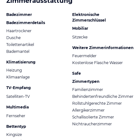
Zimmerausstattung
Badezimmer
Elektronische
Zimmerschlüssel
Badezimmerdetails
Mobiliar
Haartrockner
Sitzecke
Dusche
Toilettenartikel
Weitere Zimmerinformationen
Bademantel
Feuermelder
Klimatisierung
Kostenlose Flasche Wasser
Heizung
Safe
Klimaanlage
Zimmertypen
TV-Empfang
Familienzimmer
Satelliten-TV
Behindertenfreundliche Zimmer
Rollstuhlgerechte Zimmer
Multimedia
Allergikerzimmer
Fernseher
Schallisolierte Zimmer
Nichtraucherzimmer
Bettentyp
Kingsize