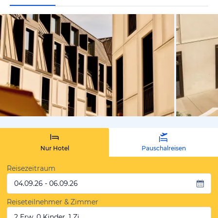
vom Hotelie
Nur Hotel
Pauschalreisen
Reisezeitraum
04.09.26 - 06.09.26
Reiseteilnehmer & Zimmer
2 Erw, 0 Kinder, 1 Zi.