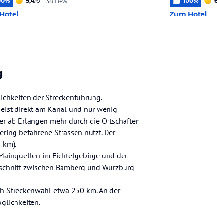
00
%
5,4
/
6
100
%
38 Bew.
Hotel
Zum Hotel
g
ichkeiten der Streckenführung.
ist direkt am Kanal und nur wenig
der ab Erlangen mehr durch die Ortschaften
ing befahrene Strassen nutzt. Der
 km).
Mainquellen im Fichtelgebirge und der
Abschnitt zwischen Bamberg und Würzburg
ch Streckenwahl etwa 250 km. An der
glichkeiten.