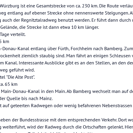
rzburg ist eine Gesamtstrecke von ca. 230 km. Die Route verläu
 entlang auf ebener Strecke ohne nennenswerte Steigungen. Al
auch der Regnitztalradweg benutzt werden. Er führt dann durch 
Gelände, die Strecke ist dann etwa 10 km länger.
age verteilt.
75 km
n-Donau-Kanal entlang über Fürth, Forchheim nach Bamberg. Zum 
rockenheit ziemlich staubig sind. Man fährt an einigen Schleusen 
m Kanal. Interessante Ausblicke gibt es an den Stellen, an den de
weg geführt wird.
 "Die Alte Post".
ca. 65 km
r Main-Donau-Kanal in den Main. Ab Bamberg wechselt man auf 
 der Quelle bis nach Mainz.
t auf geteerten Radwegen oder wenig befahrenen Nebenstrassen
t neben der Bundesstrasse mit dem entsprechenden Verkehr. Dort w
eiterführt, wird der Radweg durch die Ortschaften gelenkt. Hier 