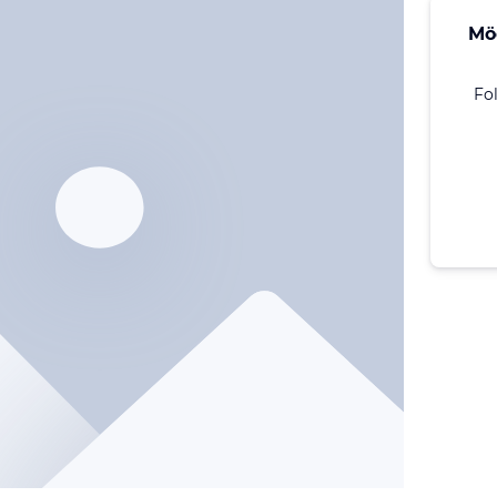
Mö
Fo