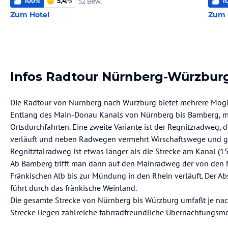
100
%
5,4
/
6
1
52 Bew.
Zum Hotel
Zum 
Infos Radtour Nürnberg-Würzbur
Die Radtour von Nürnberg nach Würzburg bietet mehrere Mögl
Entlang des Main-Donau Kanals von Nürnberg bis Bamberg, me
Ortsdurchfahrten. Eine zweite Variante ist der Regnitzradweg, 
verläuft und neben Radwegen vermehrt Wirschaftswege und ger
Regnitztalradweg ist etwas länger als die Strecke am Kanal (15
Ab Bamberg trifft man dann auf den Mainradweg der von den 
Fränkischen Alb bis zur Mündung in den Rhein verläuft. Der 
führt durch das fränkische Weinland.
Die gesamte Strecke von Nürnberg bis Würzburg umfaßt je na
Strecke liegen zahlreiche fahrradfreundliche Übernachtungsmö