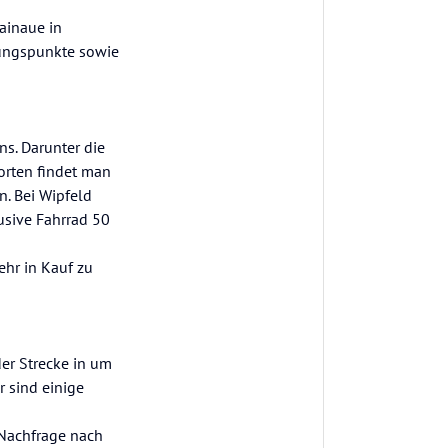
ainaue in
tungspunkte sowie
s. Darunter die
orten findet man
. Bei Wipfeld
usive Fahrrad 50
ehr in Kauf zu
der Strecke in um
 sind einige
 Nachfrage nach