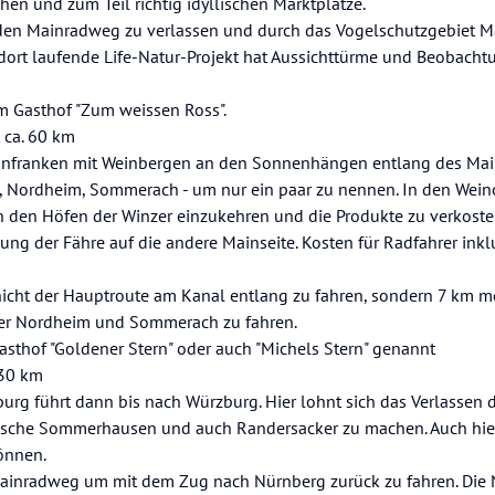
chen und zum Teil richtig idyllischen Marktplätze.
 den Mainradweg zu verlassen und durch das Vogelschutzgebiet M
 dort laufende Life-Natur-Projekt hat Aussichttürme und Beobach
m Gasthof "Zum weissen Ross".
t ca. 60 km
einfranken mit Weinbergen an den Sonnenhängen entlang des Main
, Nordheim, Sommerach - um nur ein paar zu nennen. In den Wein
den Höfen der Winzer einzukehren und die Produkte zu verkosten
ng der Fähre auf die andere Mainseite. Kosten für Radfahrer inkl
nicht der Hauptroute am Kanal entlang zu fahren, sondern 7 km m
er Nordheim und Sommerach zu fahren.
asthof "Goldener Stern" oder auch "Michels Stern" genannt
 30 km
burg führt dann bis nach Würzburg. Hier lohnt sich das Verlassen 
llische Sommerhausen und auch Randersacker zu machen. Auch hier
önnen.
Mainradweg um mit dem Zug nach Nürnberg zurück zu fahren. Die