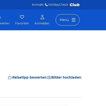
Kontakt
HolidayCheck 
Menü
werten
Favoriten
Anmelden
Reisetipp bewerten
Bilder hochladen