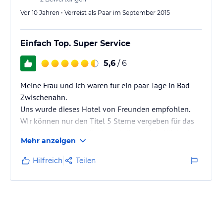
Vor 10 Jahren • Verreist als Paar im September 2015
Einfach Top. Super Service
5,6
/ 6
Meine Frau und ich waren für ein paar Tage in Bad
Zwischenahn.
Uns wurde dieses Hotel von Freunden empfohlen.
WIr können nur den Titel 5 Sterne vergeben für das
Preis- Leistungsverhältnis und die geniale Küche. Wer
Mehr anzeigen
in Bad Zwischenahn ist sollte unbedingt dort essen
gehen. Unsere Freunde meinten der Spieker sei das
Hilfreich
Teilen
Wahrzeichen von Bad Zwischenahn und man müsse
unbedingt dort gewesen sein. Sicher auch ein
schönes Rustikales Lokal, aber wer keinen Aal essen
will ist dort nicht gut aufgehoben. Wir können nur
allen…