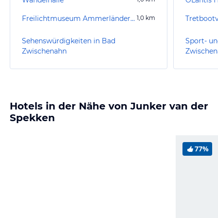
Freilichtmuseum Ammerländer Bauernhaus
1,0
km
Tretbootv
Sehenswürdigkeiten in Bad
Sport- un
Zwischenahn
Zwischen
Hotels in der Nähe von Junker van der
Spekken
77%