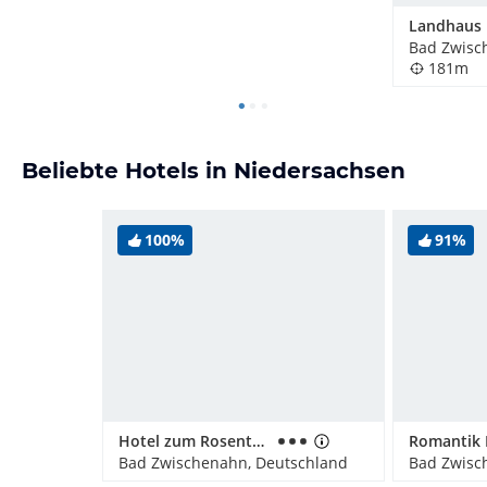
Landhaus
Bad Zwisc
181m
Beliebte Hotels in Niedersachsen
100%
91%
Hotel zum Rosenteich
Bad Zwischenahn, Deutschland
Bad Zwisc