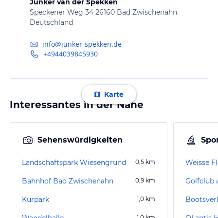
Junker van der Spekken
Speckener Weg 34 26160 Bad Zwischenahn
Deutschland
info@junker-spekken.de
+4944039845930
Karte
Interessantes in der Nähe
Sehenswürdigkeiten
Spor
Landschaftspark Wiesengrund
0,5
km
Weisse F
Bahnhof Bad Zwischenahn
0,9
km
Kurpark
1,0
km
Bootsver
Wandelhalle
1,0
km
OLantis 