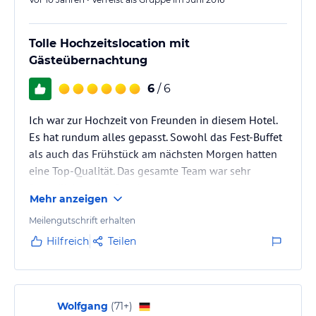
Tolle Hochzeitslocation mit
Gästeübernachtung
6
/ 6
Ich war zur Hochzeit von Freunden in diesem Hotel.
Es hat rundum alles gepasst. Sowohl das Fest-Buffet
als auch das Frühstück am nächsten Morgen hatten
eine Top-Qualität. Das gesamte Team war sehr
freundlich und aufmerksam.
Mehr anzeigen
Das Hotel verfügt über sechs Zimmer. Ich hatte ein
frisch renoviertes Zimmer, das sowohl von der Größe
Meilengutschrift erhalten
als auch von der Ausstattung prima war. Das Zimmer
Hilfreich
Teilen
samt Bad war modern gestaltet und nicht, wie von
mir erst befürchtet, im typischen Landgasthof-Stil.
Nur die Bettdecken hätten im Sommer gern…
Wolfgang
(
71+
)