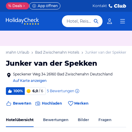
%
Deals
App öffnen
Kontakt
Hotel, Reiseziel
schenahn Urlaub
Bad Zwischenahn Hotels
Junker van der Spekken
Junker van der Spekken
Speckener Weg 34 26160 Bad Zwischenahn Deutschland
Auf Karte anzeigen
5
Bewertungen
100%
6,0
/ 6
Bewerten
Hochladen
Merken
Hotelübersicht
Bewertungen
Bilder
Fragen