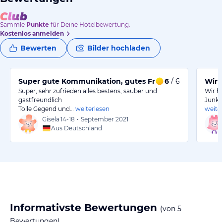
Sammle
Punkte
für Deine Hotelbewertung.
Kostenlos anmelden
Bewerten
Bilder hochladen
Super gute Kommunikation, gutes Frühstück alles ok
6
/ 6
Wir 
Super, sehr zufrieden alles bestens, sauber und
Wir h
gastfreundlich
Junke
Tolle Gegend und…
weiterlesen
weite
Gisela
14-18
•
September 2021
Aus Deutschland
Informativste Bewertungen
(von
5
Bewertungen)