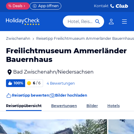
%
Deals
App öffnen
Kontakt
Hotel, Reiseziel
 Bad Zwischenahn
Reisetipp Freilichtmuseum Ammerländer Bauernhaus
Freilichtmuseum Ammerländer
Bauernhaus
Bad Zwischenahn/Niedersachsen
100%
6
/ 6
4 Bewertungen
Reisetipp bewerten
Bilder hochladen
Reisetippübersicht
Bewertungen
Bilder
Hotels