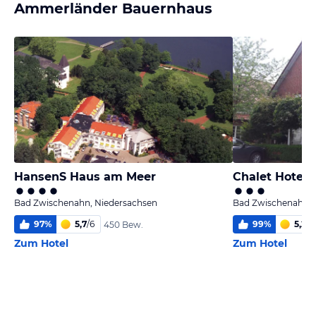
Ammerländer Bauernhaus
HansenS Haus am Meer
Chalet Hotel 
Bad Zwischenahn, Niedersachsen
Bad Zwischenahn, 
97
%
5,7
/
6
99
%
5,2
/
6
450 Bew.
Zum Hotel
Zum Hotel