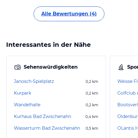
Alle Bewertungen (4)
Interessantes in der Nähe
Sehenswürdigkeiten
Spor
Janosch-Spielplatz
Weisse F
0,2
km
Kurpark
0,2
km
Wandelhalle
Bootsver
0,2
km
Kurhaus Bad Zwischenahn
Oldenburg
0,4
km
Wasserturm Bad Zwischenahn
OLantis 
0,5
km