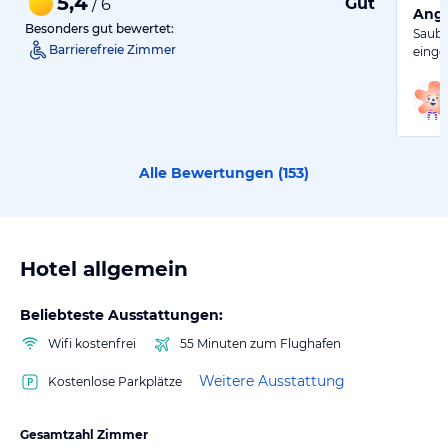
5,4
Gut
/ 6
Ange
Besonders gut bewertet:
Saube
Barrierefreie Zimmer
einge
Alle Bewertungen (
153
)
Hotel allgemein
Beliebteste Ausstattungen:
Wifi kostenfrei
55 Minuten zum Flughafen
Weitere Ausstattung
Kostenlose Parkplätze
Gesamtzahl Zimmer