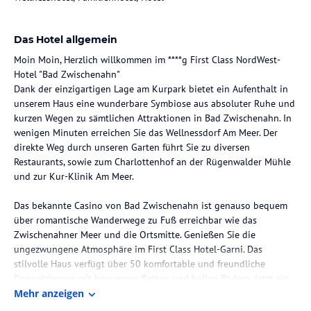
Das Hotel allgemein
Moin Moin, Herzlich willkommen im ****g First Class NordWest-
Hotel "Bad Zwischenahn"
Dank der einzigartigen Lage am Kurpark bietet ein Aufenthalt in
unserem Haus eine wunderbare Symbiose aus absoluter Ruhe und
kurzen Wegen zu sämtlichen Attraktionen in Bad Zwischenahn. In
wenigen Minuten erreichen Sie das Wellnessdorf Am Meer. Der
direkte Weg durch unseren Garten führt Sie zu diversen
Restaurants, sowie zum Charlottenhof an der Rügenwalder Mühle
und zur Kur-Klinik Am Meer.
Das bekannte Casino von Bad Zwischenahn ist genauso bequem
über romantische Wanderwege zu Fuß erreichbar wie das
Zwischenahner Meer und die Ortsmitte. Genießen Sie die
ungezwungene Atmosphäre im First Class Hotel-Garni. Das
stilvolle Haus verfügt über 50 komfortable und freundliche
Doppelzimmer mit bequemen Betten und hellen Bädern. Jetzt ein
passendes Zimmer buchen und einfach alle Annehmlichkeiten und
Mehr anzeigen
Sehenswürdigkeiten der USA genießen (USA – unser schönes