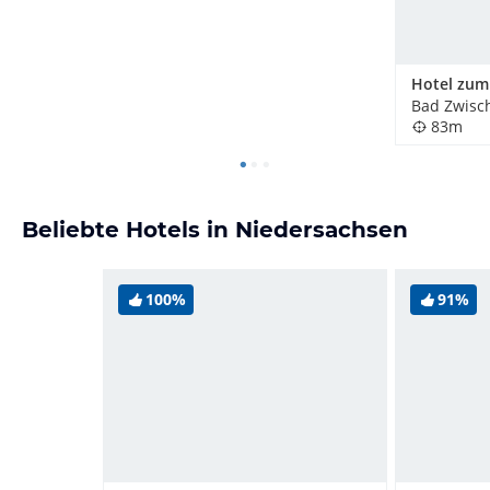
Bad Zwisc
83m
Beliebte Hotels in Niedersachsen
100%
91%