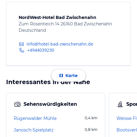
NordWest-Hotel Bad Zwischenahn
Zum Rosenteich 14 26160 Bad Zwischenahn
Deutschland
info@hotel-bad-zwischenahn.de
+4944039230
Karte
Interessantes in der Nähe
Sehenswürdigkeiten
Spor
Rügenwalder Mühle
0,4
km
Weisse F
Janosch-Spielplatz
0,8
km
Bootsver