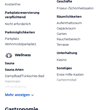
Geschäfte
Kostenfrei
Friseur-/Schönheitssalon
Parkplatzreservierung
Räumlichkeiten
verpflichtend
Aufenthaltsraum
Nicht erforderlich
Gepäckraum
Parkmöglichkeiten
Garten
Parkplatz
Raucherbereich
Wohnmobilparkplatz
Terrasse
Unterhaltung
Wellness
Kasino
Sauna
Sonstiges
Sauna Arten
Erste-Hilfe-Kasten
Dampfbad/Türkisches Bad
Gartenmöbel
Hammam
Infrarotkabine
Mehr anzeigen
Gastronomie