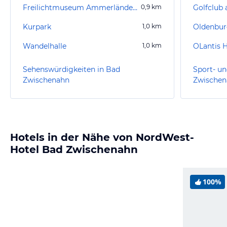
Freilichtmuseum Ammerländer Bauernhaus
0,9
km
Kurpark
1,0
km
Oldenburg
Wandelhalle
1,0
km
OLantis 
Sehenswürdigkeiten in Bad
Sport- un
Zwischenahn
Zwischen
Hotels in der Nähe von NordWest-
Hotel Bad Zwischenahn
100%