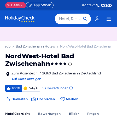
%
Deals
App öffnen
Kontakt
Hotel, Reiseziel
Urlaub
Bad Zwischenahn Hotels
NordWest-Hotel Bad Zwischenahn
NordWest-Hotel Bad
Zwischenahn
Zum Rosenteich 14 26160 Bad Zwischenahn Deutschland
Auf Karte anzeigen
153
Bewertungen
100%
5,4
/ 6
Bewerten
Hochladen
Merken
Hotelübersicht
Bewertungen
Bilder
Fragen