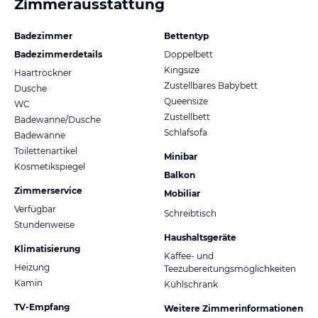
Zimmerausstattung
Badezimmer
Bettentyp
Badezimmerdetails
Doppelbett
Kingsize
Haartrockner
Zustellbares Babybett
Dusche
Queensize
WC
Zustellbett
Badewanne/Dusche
Schlafsofa
Badewanne
Toilettenartikel
Minibar
Kosmetikspiegel
Balkon
Zimmerservice
Mobiliar
Verfügbar
Schreibtisch
Stundenweise
Haushaltsgeräte
Klimatisierung
Kaffee- und
Heizung
Teezubereitungsmöglichkeiten
Kamin
Kühlschrank
TV-Empfang
Weitere Zimmerinformationen