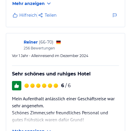
Mehr anzeigen
lies vor der Buchung die verbindlichen
Angebotsdetails
des
jeweiligen Veranstalters.
Hilfreich
Teilen
Reiner
(
66-70
)
256
Bewertungen
Vor 1 Jahr • Alleinreisend im Dezember 2024
Sehr schönes und ruhiges Hotel
6
/ 6
Mein Aufenthalt anlässlich einer Geschäftsreise war
sehr angenehm.
Schönes Zimmer,sehr freundliches Personal und
gutes Frühstück waren dafür Grund!