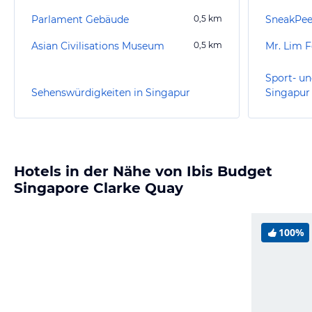
Parlament Gebäude
0,5
km
Asian Civilisations Museum
0,5
km
Mr. Lim F
Sport- un
Sehenswürdigkeiten in Singapur
Singapur
Hotels in der Nähe von Ibis Budget
Singapore Clarke Quay
100%