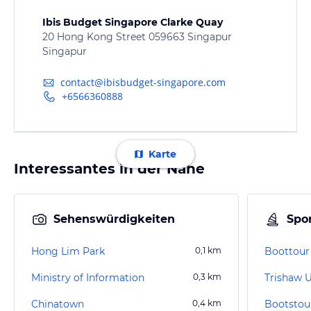
Ibis Budget Singapore Clarke Quay
20 Hong Kong Street 059663 Singapur
Singapur
contact@ibisbudget-singapore.com
+6566360888
Karte
Interessantes in der Nähe
Sehenswürdigkeiten
Spor
Hong Lim Park
0,1
km
Boottour
Ministry of Information
0,3
km
Trishaw 
Chinatown
0,4
km
Bootstou