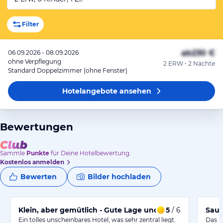
Filter
ab
230 €
06.09.2026 - 08.09.2026
ohne Verpflegung
2 ERW • 2 Nächte
Standard Doppelzimmer (ohne Fenster)
Hotelangebote
ansehen
Bewertungen
Sammle
Punkte
für Deine Hotelbewertung.
Kostenlos anmelden
Bewerten
Bilder hochladen
Klein, aber gemütlich - Gute Lage und Essen
5
/ 6
Saub
Ein tolles unscheinbares Hotel, was sehr zentral liegt.
Das I