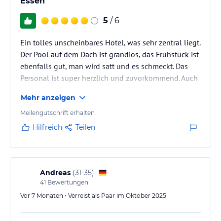
Essen
Hinweis:
Verfasst von HolidayCheck mit Hilfe von KI. Alle
5
/ 6
Angaben ohne Gewähr. Bitte lies vor der Buchung die
verbindlichen
Angebotsdetails
des jeweiligen Veranstalters.
Ein tolles unscheinbares Hotel, was sehr zentral liegt.
Der Pool auf dem Dach ist grandios, das Frühstück ist
ebenfalls gut, man wird satt und es schmeckt. Das
Personal ist super herzlich und zuvorkommend. Auch
wenn das Zimmer wirklich sehr eng war, hat es mir
Mehr anzeigen
persönlich gut gefallen dort. Singapur an sich ist
auch der Wahnsinn, nur sehr teuer.
Meilengutschrift erhalten
Hilfreich
Teilen
Andreas
(
31-35
)
41
Bewertungen
Vor 7 Monaten • Verreist als Paar im Oktober 2025