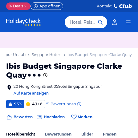
%
Deals
App öffnen
Kontakt
Hotel, Reiseziel
ngapur Urlaub
Singapur Hotels
Ibis Budget Singapore Clarke Quay
Ibis Budget Singapore Clarke
Quay
20 Hong Kong Street 059663 Singapur Singapur
Auf Karte anzeigen
51
Bewertungen
93%
4,1
/ 6
Bewerten
Hochladen
Merken
Hotelübersicht
Bewertungen
Bilder
Fragen