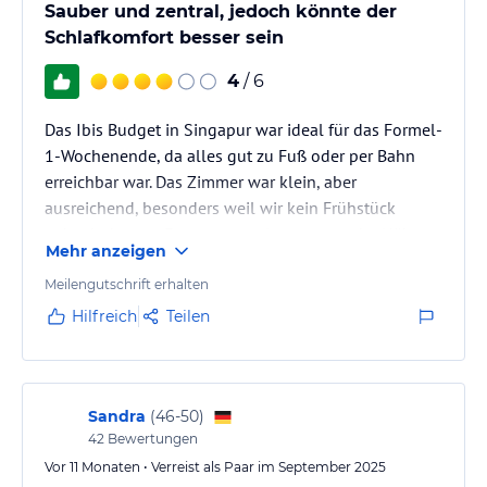
Sauber und zentral, jedoch könnte der
Schlafkomfort besser sein
4
/ 6
Das Ibis Budget in Singapur war ideal für das Formel-
1-Wochenende, da alles gut zu Fuß oder per Bahn
erreichbar war. Das Zimmer war klein, aber
ausreichend, besonders weil wir kein Frühstück
gebucht hatten. Es war etwas laut wegen der Nähe
Mehr anzeigen
zum Aufzug, ansonsten passte es gut zum F1-
Wochenende.
Meilengutschrift erhalten
Hilfreich
Teilen
Sandra
(
46-50
)
42
Bewertungen
Vor 11 Monaten • Verreist als Paar im September 2025