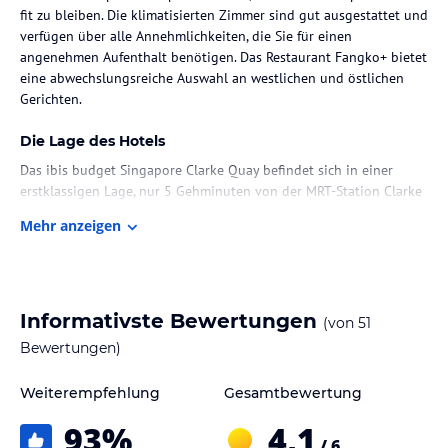
fit zu bleiben. Die klimatisierten Zimmer sind gut ausgestattet und
verfügen über alle Annehmlichkeiten, die Sie für einen
angenehmen Aufenthalt benötigen. Das Restaurant Fangko+ bietet
eine abwechslungsreiche Auswahl an westlichen und östlichen
Gerichten.
Die Lage des Hotels
Das ibis budget Singapore Clarke Quay befindet sich in einer
erstklassigen Lage, nur 5 Gehminuten von der MRT-Station Clarke
Quay und dem Singapore River entfernt. Diese zentrale Lage bietet
Mehr anzeigen
eine gute Anbindung an die wichtigsten Sehenswürdigkeiten und
Einkaufsmöglichkeiten der Stadt. Das Clarke Quay und das Boat
Quay sind in nur 5 Gehminuten erreichbar, während Chinatown
und die beliebte Einkaufsstraße Orchard Road in 10 Minuten zu
Fuß erreichbar sind.
Informativste Bewertungen
(von
51
Bewertungen)
Zimmer / Unterbringung im Hotel
Die klimatisierten Zimmer im ibis budget Singapore Clarke Quay
Weiterempfehlung
Gesamtbewertung
sind komfortabel und gut ausgestattet. Jedes Zimmer verfügt über
93
%
4,1
Tee- und Kaffeezubehör sowie einen Flachbild-Kabel-TV. Das
/ 6