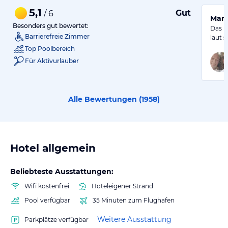
5,1
Gut
/ 6
Maro
Besonders gut bewertet:
Das H
Barrierefreie Zimmer
laut 
Top Poolbereich
Für Aktivurlauber
Alle Bewertungen (
1958
)
Hotel allgemein
Beliebteste Ausstattungen:
Wifi kostenfrei
Hoteleigener Strand
Pool verfügbar
35 Minuten zum Flughafen
Weitere Ausstattung
Parkplätze verfügbar