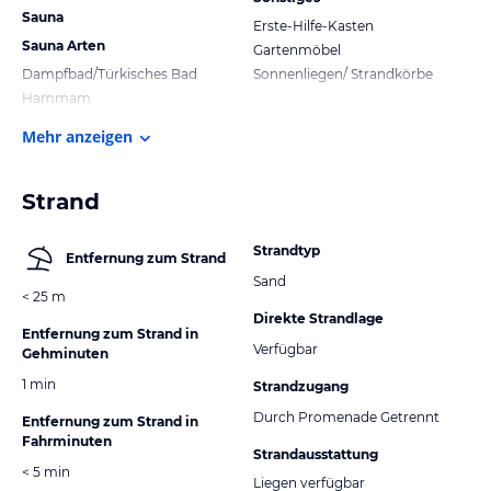
Sauna
Erste-Hilfe-Kasten
Sauna Arten
Gartenmöbel
Dampfbad/Türkisches Bad
Sonnenliegen/ Strandkörbe
Hammam
Mehr anzeigen
Strand
Strandtyp
Entfernung zum Strand
Sand
< 25 m
Direkte Strandlage
Entfernung zum Strand in
Verfügbar
Gehminuten
1 min
Strandzugang
Durch Promenade Getrennt
Entfernung zum Strand in
Fahrminuten
Strandausstattung
< 5 min
Liegen verfügbar