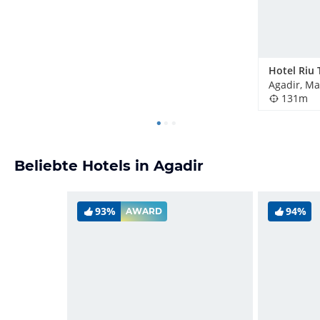
Agadir, Ma
131m
Beliebte Hotels in Agadir
93%
94%
AWARD