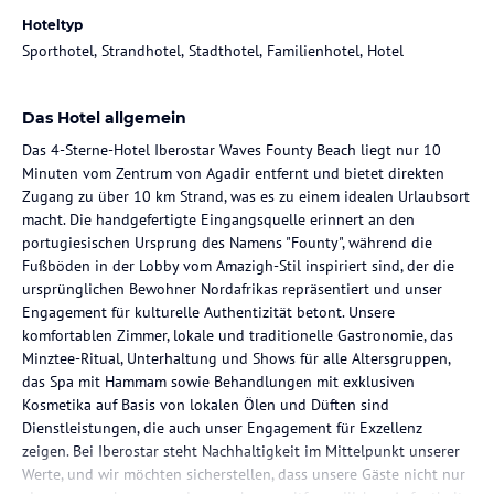
Hoteltyp
Sporthotel, Strandhotel, Stadthotel, Familienhotel, Hotel
Das Hotel allgemein
Das 4-Sterne-Hotel Iberostar Waves Founty Beach liegt nur 10
Minuten vom Zentrum von Agadir entfernt und bietet direkten
Zugang zu über 10 km Strand, was es zu einem idealen Urlaubsort
macht. Die handgefertigte Eingangsquelle erinnert an den
portugiesischen Ursprung des Namens "Founty", während die
Fußböden in der Lobby vom Amazigh-Stil inspiriert sind, der die
ursprünglichen Bewohner Nordafrikas repräsentiert und unser
Engagement für kulturelle Authentizität betont. Unsere
komfortablen Zimmer, lokale und traditionelle Gastronomie, das
Minztee-Ritual, Unterhaltung und Shows für alle Altersgruppen,
das Spa mit Hammam sowie Behandlungen mit exklusiven
Kosmetika auf Basis von lokalen Ölen und Düften sind
Dienstleistungen, die auch unser Engagement für Exzellenz
zeigen. Bei Iberostar steht Nachhaltigkeit im Mittelpunkt unserer
Werte, und wir möchten sicherstellen, dass unsere Gäste nicht nur