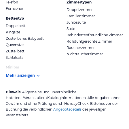
Telefon
Zimmertypen
Fernseher
Doppelzimmer
Familienzimmer
Bettentyp
Juniorsuite
Doppelbett
Suite
Kingsize
Behindertenfreundliche Zimmer
Zustellbares Babybett
Rollstuhlgerechte Zimmer
Queensize
Raucherzimmer
Zustellbett
Nichtraucherzimmer
Schlafsofa
Minibar
Mehr anzeigen
Hinweis:
Allgemeine und unverbindliche
Hoteliers-/Veranstalter-/Kataloginformationen. Alle Angaben ohne
Gewähr und ohne Prüfung durch HolidayCheck. Bitte lies vor der
Buchung die verbindlichen
Angebotsdetails
des jeweiligen
Veranstalters.