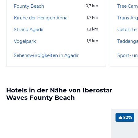
Founty Beach
0,7
km
Tree Came
Kirche der Heiligen Anna
1,7
km
Trans Ar
Strand Agadir
1,8
km
Geführte 
Vogelpark
1,9
km
Taddanga
Sehenswürdigkeiten in Agadir
Sport- un
Hotels in der Nähe von Iberostar
Waves Founty Beach
82%