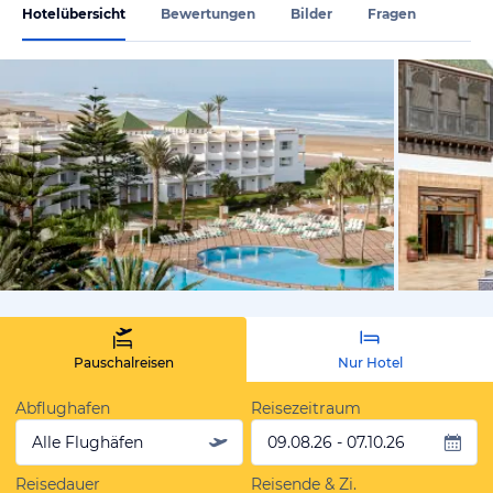
Hotelübersicht
Bewertungen
Bilder
Fragen
vom Hotelie
Pauschalreisen
Nur Hotel
Abflughafen
Reisezeitraum
Alle Flughäfen
09.08.26 - 07.10.26
Reisedauer
Reisende & Zi.