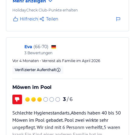
Mehr anzeigen
bis zu sechs Endgeräten nutzen.
HolidayCheck Club-Punkte erhalten
Hinweis:
Allgemeine und unverbindliche
Hilfreich
Teilen
Hoteliers-/Veranstalter-/Kataloginformationen. Alle Angaben
ohne Gewähr und ohne Prüfung durch HolidayCheck. Bitte
lies vor der Buchung die verbindlichen
Angebotsdetails
des
jeweiligen Veranstalters.
Eva
(
66-70
)
3
Bewertungen
Vor 4 Monaten • Verreist als Familie im April 2026
Verifizierter Aufenthalt
Möwen im Pool
3
/ 6
Schlechte Hygienestandarts,Abends haben 40 bis 50
Möwen im Pool gebadet. Pool zwei wirkte sehr
ungepflegt. Wir sind mit 6 Personrn verheißt,5 waren
krank.Ein Kind einer anderen Familie hat im