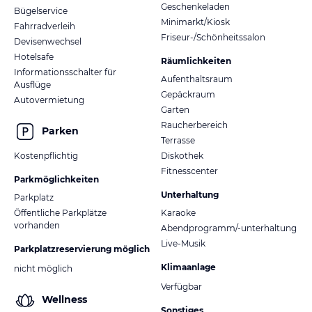
Geschenkeladen
Bügelservice
Minimarkt/Kiosk
Fahrradverleih
Friseur-/Schönheitssalon
Devisenwechsel
Hotelsafe
Räumlichkeiten
Informationsschalter für
Aufenthaltsraum
Ausflüge
Gepäckraum
Autovermietung
Garten
Raucherbereich
Parken
Terrasse
Kostenpflichtig
Diskothek
Fitnesscenter
Parkmöglichkeiten
Unterhaltung
Parkplatz
Öffentliche Parkplätze
Karaoke
vorhanden
Abendprogramm/-unterhaltung
Live-Musik
Parkplatzreservierung möglich
Klimaanlage
nicht möglich
Verfügbar
Wellness
Sonstiges