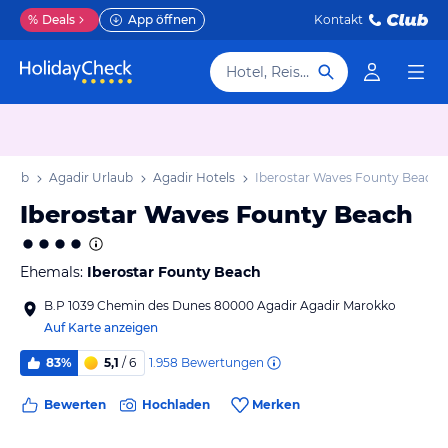
%
Deals
App öffnen
Kontakt
Hotel, Reiseziel
rlaub
Agadir Urlaub
Agadir Hotels
Iberostar Waves Founty Beach
Iberostar Waves Founty Beach
Ehemals:
Iberostar Founty Beach
B.P 1039 Chemin des Dunes 80000 Agadir Agadir Marokko
Auf Karte anzeigen
1.958
Bewertungen
83%
5,1
/ 6
Bewerten
Hochladen
Merken