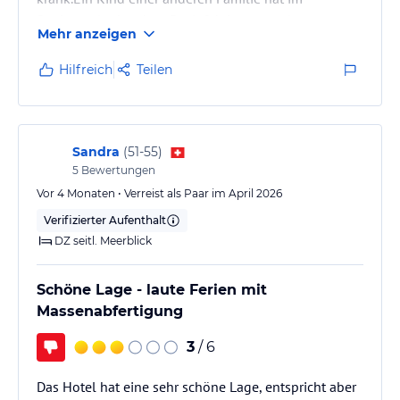
Speisesaal erbrechen,Desinfektion nur sehr
Mehr anzeigen
spärlich,nach mehrmaliger Aufforderung.Unser
Zimmermädchen war spitze,Im anderen Flur
Hilfreich
Teilen
Katastrophe.
Sandra
(
51-55
)
5
Bewertungen
Vor 4 Monaten • Verreist als Paar im April 2026
Verifizierter Aufenthalt
DZ seitl. Meerblick
Schöne Lage - laute Ferien mit
Massenabfertigung
3
/ 6
Das Hotel hat eine sehr schöne Lage, entspricht aber