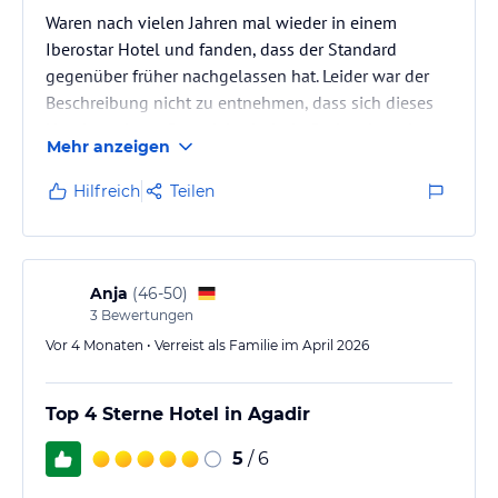
Waren nach vielen Jahren mal wieder in einem
Iberostar Hotel und fanden, dass der Standard
gegenüber früher nachgelassen hat. Leider war der
Beschreibung nicht zu entnehmen, dass sich dieses
Hotel an einem Strandabschnitt befindet, der sehr
Mehr anzeigen
überlaufen und auch sehr dreckig ist. Vielleicht auch
unser Fehler bei der Auswahl
Hilfreich
Teilen
Anja
(
46-50
)
3
Bewertungen
Vor 4 Monaten • Verreist als Familie im April 2026
Top 4 Sterne Hotel in Agadir
5
/ 6