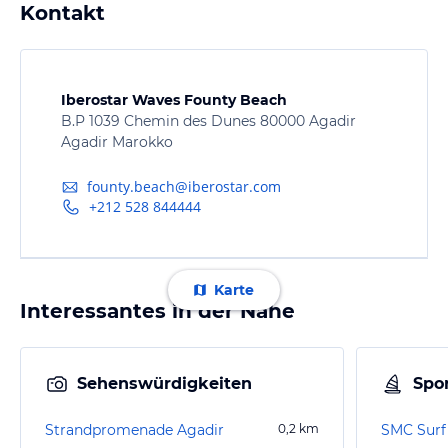
Kontakt
Iberostar Waves Founty Beach
B.P 1039 Chemin des Dunes 80000 Agadir
Agadir Marokko
founty.beach@iberostar.com
+212 528 844444
Karte
Interessantes in der Nähe
Sehenswürdigkeiten
Spor
Strandpromenade Agadir
0,2
km
SMC Surf