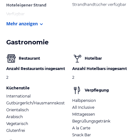
Strandhandtücher verfügbar
Hoteleigener Strand
Verfügbar
Mehr anzeigen
Gastronomie
Restaurant
Hotelbar
Anzahl Restaurants insgesamt
Anzahl Hotelbars insgesamt
2
2
Küchenstile
Verpflegung
International
Halbpension
Gutbürgerlich/Hausmannskost
All Inclusive
Orientalisch
Mittagessen
Arabisch
Begrüßungsgetränk
Vegetarisch
A la Carte
Glutenfrei
Snack Bar