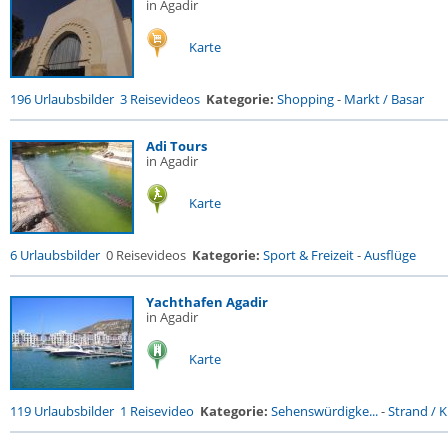
in Agadir
Karte
196 Urlaubsbilder
3 Reisevideos
Kategorie:
Shopping
-
Markt / Basar
Adi Tours
in Agadir
Karte
6 Urlaubsbilder
0 Reisevideos
Kategorie:
Sport & Freizeit
-
Ausflüge
Yachthafen Agadir
in Agadir
Karte
119 Urlaubsbilder
1 Reisevideo
Kategorie:
Sehenswürdigke...
-
Strand / K