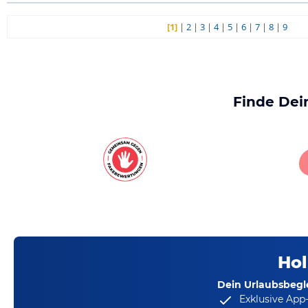
[1]
|
2
|
3
|
4
|
5
|
6
|
7
|
8
|
9
Finde Dei
Hol
Dein Urlaubsbegle
Exklusive App