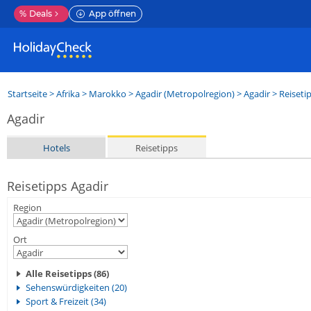
%
Deals
App öffnen
Startseite
>
Afrika
>
Marokko
>
Agadir (Metropolregion)
>
Agadir
> Reiseti
Agadir
Hotels
Reisetipps
Reisetipps Agadir
Region
Ort
Alle Reisetipps (86)
Sehenswürdigkeiten (20)
Sport & Freizeit (34)