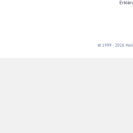
Erklär
© 1999 - 2026 Holi