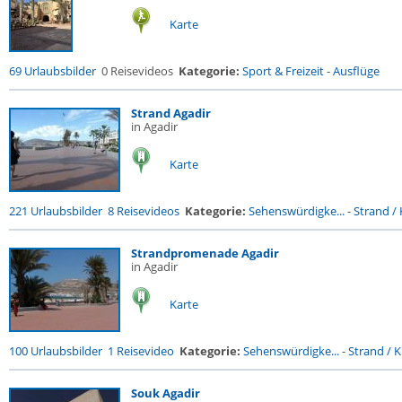
Karte
69 Urlaubsbilder
0 Reisevideos
Kategorie:
Sport & Freizeit
-
Ausflüge
Strand Agadir
in Agadir
Karte
221 Urlaubsbilder
8 Reisevideos
Kategorie:
Sehenswürdigke...
-
Strand / 
Strandpromenade Agadir
in Agadir
Karte
100 Urlaubsbilder
1 Reisevideo
Kategorie:
Sehenswürdigke...
-
Strand / K
Souk Agadir