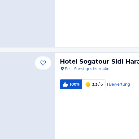
Hotel Sogatour Sidi Ha
Fes
·
Sonstiges Marokko
1
Bewertung
100%
3,3
/ 6