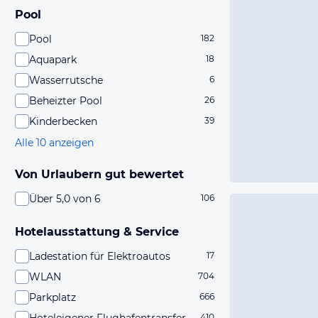
Pool
Pool
182
Aquapark
18
Wasserrutsche
6
Beheizter Pool
26
Kinderbecken
39
Alle 10 anzeigen
Von Urlaubern gut bewertet
Über 5,0 von 6
106
Hotelausstattung & Service
Ladestation für Elektroautos
17
WLAN
704
Parkplatz
666
410