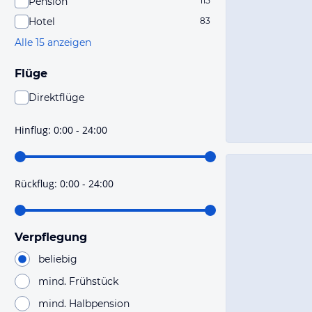
Pension
115
Hotel
83
Alle 15 anzeigen
Flüge
Direktflüge
Du findest mit dieser Einstellung Flüge, die mit sehr
hoher Wahrscheinlichkeit Direktflüge sind. Bitte
Hinflug
:
0:00 - 24:00
prüfe vor der Buchung noch einmal die Flugdetails.
Rückflug
:
0:00 - 24:00
Verpflegung
beliebig
mind. Frühstück
mind. Halbpension