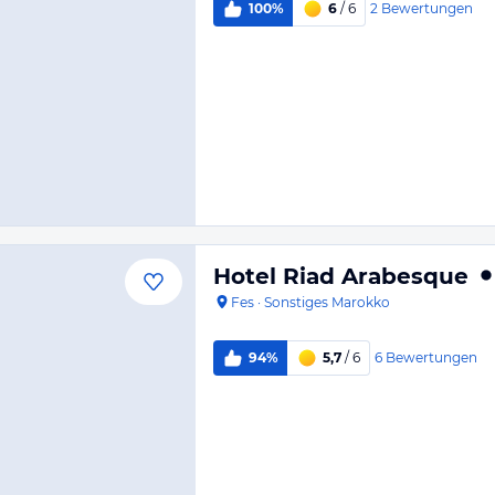
2
Bewertungen
100%
6
/ 6
Hotel Riad Arabesque
Fes
·
Sonstiges Marokko
6
Bewertungen
94%
5,7
/ 6