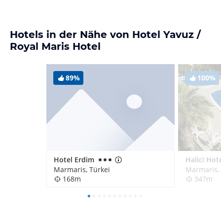
Hotels in der Nähe von Hotel Yavuz /
Royal Maris Hotel
89%
100%
Hotel Erdim
Halici Hot
Marmaris, Türkei
Marmaris, 
168m
347m