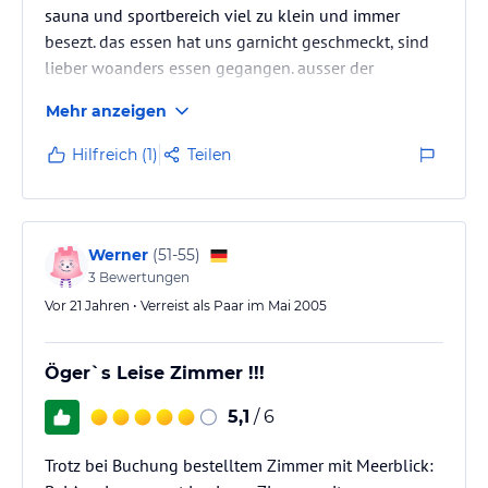
sauna und sportbereich viel zu klein und immer
besezt. das essen hat uns garnicht geschmeckt, sind
lieber woanders essen gegangen. ausser der
hotellage war alles schlecht. wer nur zum shoppen
Mehr anzeigen
dort hin will ist es super. aber trotzdem nicht weiter
zu emfehlen.
Hilfreich (1)
Teilen
Werner
(
51-55
)
3
Bewertungen
Vor 21 Jahren • Verreist als Paar im Mai 2005
Öger`s Leise Zimmer !!!
5,1
/ 6
Trotz bei Buchung bestelltem Zimmer mit Meerblick: