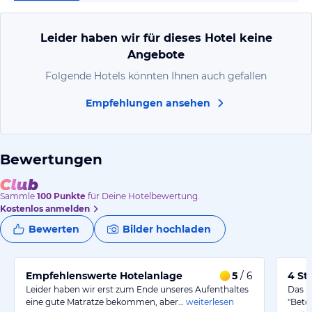
Leider haben wir für dieses Hotel keine
Angebote
Folgende Hotels könnten Ihnen auch gefallen
Empfehlungen ansehen
Bewertungen
Sammle
100
Punkte
für Deine Hotelbewertung.
Kostenlos anmelden
Bewerten
Bilder hochladen
Empfehlenswerte Hotelanlage
5
/ 6
4 St
Leider haben wir erst zum Ende unseres Aufenthaltes
Das Ro
eine gute Matratze bekommen, aber…
weiterlesen
"Beto