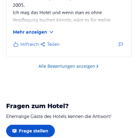
2005.
Ich mag das Hotel und wenn man es ohne
Verpflegung buchen könnte, wäre es für meine
Zwecke ideal. Trotz Öger-Buchung habe ich beide
Mehr anzeigen
Male sofort ein Meerblickzimmer bekommen. Das
Frühstück hat m.E. nur max. 2 Sterne Qualität.
Hilfreich
Teilen
Abendessen gibt es auf der Dachterrasse,
wunderschöne Aussicht.
Die Essensqualität hat keine 4 Sterne. Ich war nicht
Alle Bewertungen anzeigen
so oft dort, weil ich jeder einfachen türkischen
Kneipe besser gegessen habe.
Mein Fazit: Das Preis…
Fragen zum Hotel?
Ehemalige Gäste des Hotels kennen die Antwort!
Frage stellen