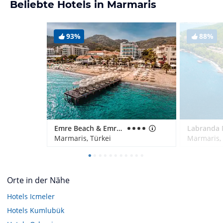
Beliebte Hotels in Marmaris
93%
88%
Emre Beach & Emre Hotel
Marmaris, Türkei
Marmaris, 
Orte in der Nähe
Hotels
Icmeler
Hotels
Kumlubük