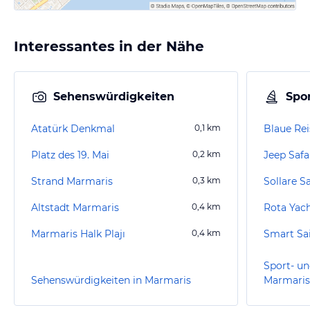
Interessantes in der Nähe
Sehenswürdigkeiten
Spor
Atatürk Denkmal
0,1
km
Blaue Rei
Platz des 19. Mai
0,2
km
Jeep Safa
Strand Marmaris
0,3
km
Sollare S
Altstadt Marmaris
0,4
km
Rota Yac
Marmaris Halk Plajı
0,4
km
Smart Sa
Sport- un
Sehenswürdigkeiten in Marmaris
Marmaris