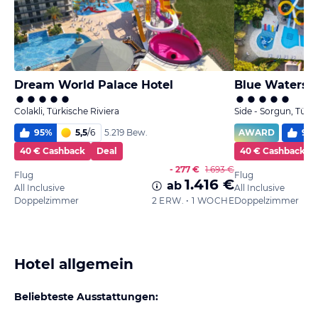
Dream World Palace Hotel
Blue Waters 
Colakli, Türkische Riviera
Side - Sorgun, Türki
95
%
5,5
/
6
AWARD
99
5.219 Bew.
40 € Cashback
Deal
40 € Cashback
- 277 €
1.693 €
Flug
Flug
1.416 €
ab
All Inclusive
All Inclusive
Doppelzimmer
2 ERW. • 1 WOCHE
Doppelzimmer
Hotel allgemein
Beliebteste Ausstattungen: