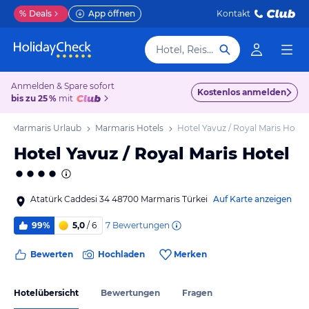
%
Deals
App öffnen
Kontakt
Hotel, Reiseziel
Anmelden & Spare sofort
Kostenlos anmelden
bis zu 25 %
mit
Marmaris Urlaub
Marmaris Hotels
Hotel Yavuz / Royal Maris Hotel
Hotel Yavuz / Royal Maris Hotel
Atatürk Caddesi 34 48700 Marmaris Türkei
Auf Karte anzeigen
7
Bewertungen
99%
5,0
/ 6
Bewerten
Hochladen
Merken
Hotelübersicht
Bewertungen
Fragen