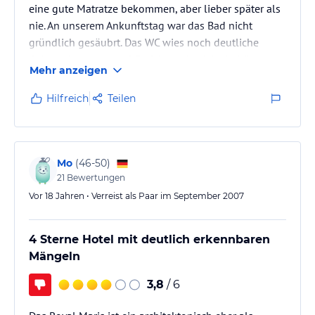
eine gute Matratze bekommen, aber lieber später als
nie. An unserem Ankunftstag war das Bad nicht
gründlich gesäubrt. Das WC wies noch deutliche
Gebrauchsspuren auf. Es fehlte ein Abfallbehälter
Mehr anzeigen
und Kleiderbügel. Nachdem wir das an der Rezeption
beanstandet hatten, wurde das sofort ausgeglichen.
Hilfreich
Teilen
Ansonsten gab es für die Dauer unseres Aufenthaltes
keinen weiteren Grund zu Meckern. Der Service, das
Essen die Sauberkeit der Anlage waren sehr gut. Ich
würde das Hotel…
Mo
(
46-50
)
21
Bewertungen
Vor 18 Jahren • Verreist als Paar im September 2007
4 Sterne Hotel mit deutlich erkennbaren
Mängeln
3,8
/ 6