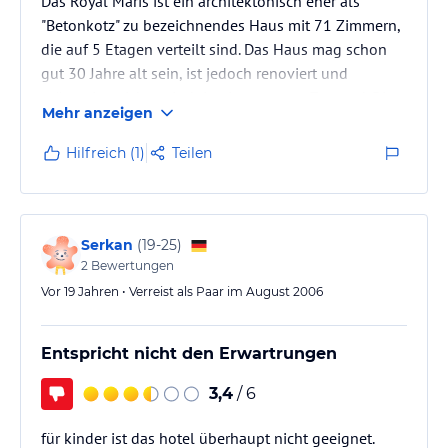
Das Royal Maris ist ein architektonisch eher als
"Betonkotz" zu bezeichnendes Haus mit 71 Zimmern,
die auf 5 Etagen verteilt sind. Das Haus mag schon
gut 30 Jahre alt sein, ist jedoch renoviert und
präsentiert sich optisch in einem guten Zustand. Die
Mehr anzeigen
Empfangshalle ist eher klein und beherbergt eine
Mini-Rezeption und eine kleine Bar mit
Hilfreich (1)
Teilen
nebenliegendem Frühstücks- und auch
Abendessenraum. Alles ist sehr sauber und gepflegt.
Der Swimmingpool mit Liegen liegt auf dem Dach
des Hotels, eine gute Lösung, weil man von…
Serkan
(
19-25
)
2
Bewertungen
Vor 19 Jahren • Verreist als Paar im August 2006
Entspricht nicht den Erwartrungen
3,4
/ 6
für kinder ist das hotel überhaupt nicht geeignet.