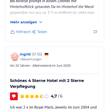
Bei Anreise prompt in einem Zimmer mit
Hinterhofblick gelandet. Da im Hinterhof die Wand
gegenüber nur aus ca. 3-5 m entfernt ist, sieht man
nicht einmal die Sonne am Tag.
Mehr anzeigen
Nach sofortiger Beschwerde bei der Rezeption, bei
der man uns auf Öger`s Anmeldung," Ruhiges Zimmer
Hilfreich
Teilen
gewünscht" hinwies, konnten wir am nächsten Tag
umziehen.
Dem Lärm der Hauptstraße entgeht man, wenn man
nachts die Klimaanlage einschaltet und das Fenster
Ingrid
(
51-55
)
schliesst.
1
Bewertungen
Vor 20 Jahren • Alleinreisend im Juni 2005
Schönes 4 Sterne Hotel mit 2 Sterne
Verpflegung
4,7
/ 6
Ich war 2 x im Royal Maris, jeweils im Juni 2004 und