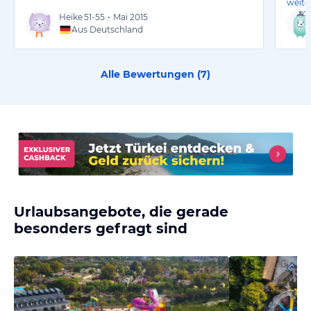
weite
Heike
51-55
•
Mai 2015
Aus Deutschland
Alle Bewertungen (
7
)
Urlaubsangebote, die gerade
besonders gefragt sind