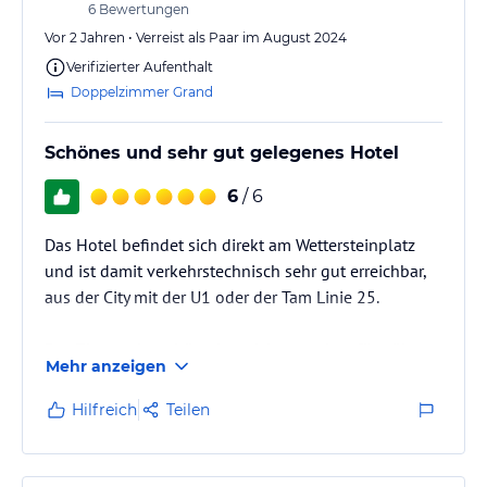
6
Bewertungen
Vor 2 Jahren • Verreist als Paar im August 2024
Verifizierter Aufenthalt
Doppelzimmer Grand
Schönes und sehr gut gelegenes Hotel
6
/ 6
Das Hotel befindet sich direkt am Wettersteinplatz
und ist damit verkehrstechnisch sehr gut erreichbar,
aus der City mit der U1 oder der Tam Linie 25.
Das Zimmer ist schön eingerichtet und verfügt über
Mehr anzeigen
ein modernes Bad. Das Frühstück ist sehr gut.
Hilfreich
Teilen