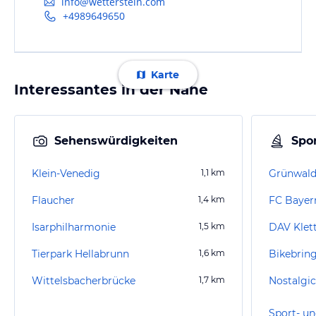
info@wetterstein.com
+4989649650
Karte
Interessantes in der Nähe
Sehenswürdigkeiten
Spor
Klein-Venedig
1,1
km
Grünwald
Flaucher
1,4
km
FC Bayer
Isarphilharmonie
1,5
km
Tierpark Hellabrunn
1,6
km
Wittelsbacherbrücke
1,7
km
Sport- un