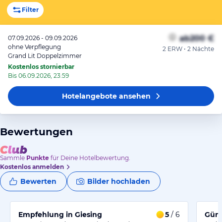
Filter
ab
200 €
07.09.2026 - 09.09.2026
ohne Verpflegung
2 ERW • 2 Nächte
Grand Lit Doppelzimmer
Kostenlos stornierbar
Bis 06.09.2026, 23:59
Hotelangebote
ansehen
Bewertungen
Sammle
Punkte
für Deine Hotelbewertung.
Kostenlos anmelden
Bewerten
Bilder hochladen
Empfehlung in Giesing
5
/ 6
Güns