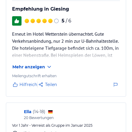
Empfehlung in Giesing
5
/ 6
Erneut im Hotel Wetterstein übernachtet. Gute
Verkehrsanbindung, nur 2 min zur U-Bahnhaltestelle.
Die hoteleigene Tiefgarage befindet sich ca. 100m, in
einer Nebenstraße. Bei Heimspielen der Löwen, ist
das Hotel sehr stark frequentiert. Die Kopfkissen sind
Mehr anzeigen
leider extrem weich.
Empfehlenswertes Hotelnin Giesing.
Meilengutschrift erhalten
Hilfreich
Teilen
Ella
(
14-18
)
20
Bewertungen
Vor 1 Jahr • Verreist als Gruppe im Januar 2025