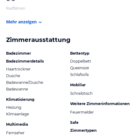
Radfahren
Mehr anzeigen
Zimmerausstattung
Badezimmer
Bettentyp
Badezimmerdetails
Doppelbett
Queensize
Haartrockner
Schlafsofa
Dusche
Badewanne/Dusche
Mobiliar
Badewanne
Schreibtisch
Klimatisierung
Weitere Zimmerinformationen
Heizung
Feuermelder
Klimaanlage
Safe
Multimedia
Zimmertypen
Fernseher