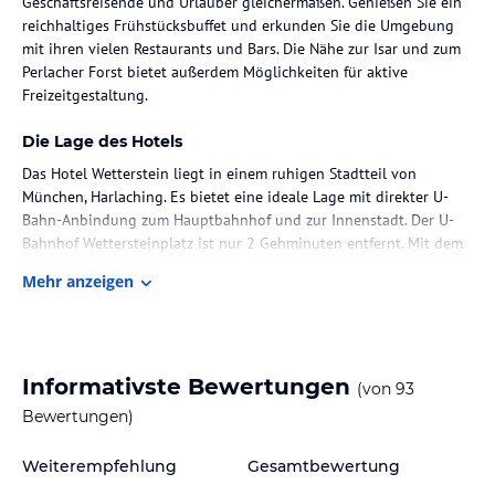
Geschäftsreisende und Urlauber gleichermaßen. Genießen Sie ein
reichhaltiges Frühstücksbuffet und erkunden Sie die Umgebung
mit ihren vielen Restaurants und Bars. Die Nähe zur Isar und zum
Perlacher Forst bietet außerdem Möglichkeiten für aktive
Freizeitgestaltung.
Die Lage des Hotels
Das Hotel Wetterstein liegt in einem ruhigen Stadtteil von
München, Harlaching. Es bietet eine ideale Lage mit direkter U-
Bahn-Anbindung zum Hauptbahnhof und zur Innenstadt. Der U-
Bahnhof Wettersteinplatz ist nur 2 Gehminuten entfernt. Mit dem
Auto erreichen Sie den Mittleren Ring in nur 4 Minuten. Die
Mehr anzeigen
malerische Isar und der Perlacher Forst sind nur 3 km entfernt und
bieten Möglichkeiten für entspannte Spaziergänge und
Fahrradtouren.
Zimmer / Unterbringung im Hotel
Informativste Bewertungen
(von
93
Das Hotel Wetterstein bietet geräumige Zimmer und Suiten, die
Bewertungen)
mit Annehmlichkeiten wie einem Haartrockner, einem TV und
einem Schreibtisch ausgestattet sind. Die Zimmer sind ideal für
Weiterempfehlung
Gesamtbewertung
einen komfortablen Aufenthalt.