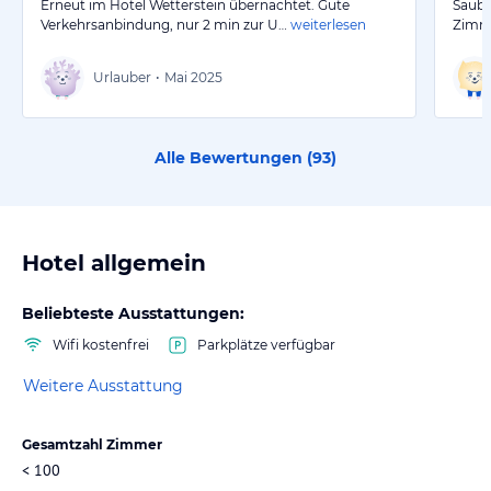
Erneut im Hotel Wetterstein übernachtet. Gute
Saube
Verkehrsanbindung, nur 2 min zur U…
weiterlesen
Zimme
Urlauber
•
Mai 2025
Alle Bewertungen (
93
)
Hotel allgemein
Beliebteste Ausstattungen:
Wifi kostenfrei
Parkplätze verfügbar
Weitere Ausstattung
Gesamtzahl Zimmer
< 100