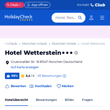
%
Deals
App öffnen
Kontakt
Hotel, Reiseziel
yern Urlaub
München Urlaub
München Hotels
Hotel Wetterstein
Hotel Wetterstein
Gruenwalder Str. 16 81547 München Deutschland
Auf Karte anzeigen
93
Bewertungen
98%
5,4
/ 6
Bewerten
Hochladen
Merken
Hotelübersicht
Bewertungen
Bilder
Fragen