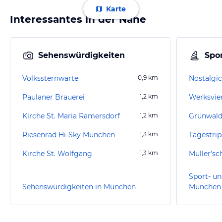
Karte
Interessantes in der Nähe
Sehenswürdigkeiten
Spor
Volkssternwarte
0,9
km
Paulaner Brauerei
1,2
km
Werksvier
Kirche St. Maria Ramersdorf
1,2
km
Grünwald
Riesenrad Hi-Sky München
1,3
km
Kirche St. Wolfgang
1,3
km
Müller'sc
Sport- un
Sehenswürdigkeiten in München
München