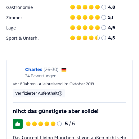
lies vor der Buchung die verbindlichen
Angebotsdetails
des
Gastronomie
4,8
jeweiligen Veranstalters.
Zimmer
5,1
Lage
4,9
Sport & Unterh.
4,5
Charles
(
26-30
)
34
Bewertungen
Vor 6 Jahren • Alleinreisend im Oktober 2019
Verifizierter Aufenthalt
nihct das günstigste aber solide!
5
/ 6
Das Concept Living München ist von außen nicht sehr