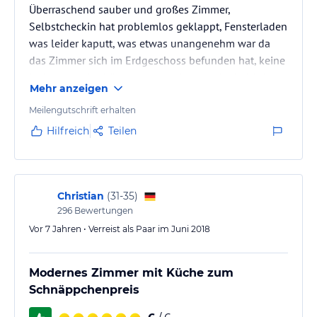
Überraschend sauber und großes Zimmer,
Selbstcheckin hat problemlos geklappt, Fensterladen
was leider kaputt, was etwas unangenehm war da
das Zimmer sich im Erdgeschoss befunden hat, keine
Heizung in der Küche, war weniger lustig da ich im
Mehr anzeigen
tiefsten Winter dort war und den Raum aus diesem
Grund auch nicht genutzt habe, da es eiskalt war
Meilengutschrift erhalten
Hilfreich
Teilen
Christian
(
31-35
)
296
Bewertungen
Vor 7 Jahren • Verreist als Paar im Juni 2018
Modernes Zimmer mit Küche zum
Schnäppchenpreis