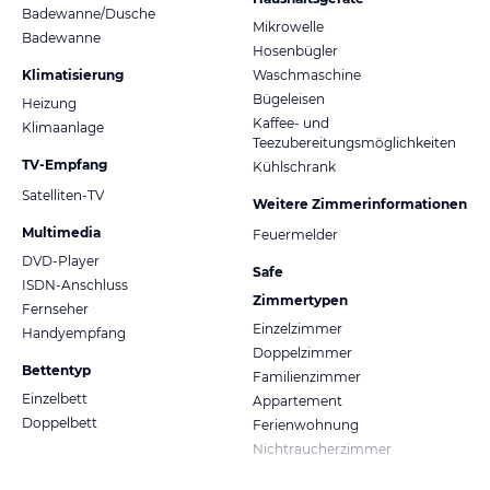
Badewanne/Dusche
Mikrowelle
Badewanne
Hosenbügler
Klimatisierung
Waschmaschine
Bügeleisen
Heizung
Kaffee- und
Klimaanlage
Teezubereitungsmöglichkeiten
TV-Empfang
Kühlschrank
Satelliten-TV
Weitere Zimmerinformationen
Multimedia
Feuermelder
DVD-Player
Safe
ISDN-Anschluss
Zimmertypen
Fernseher
Einzelzimmer
Handyempfang
Doppelzimmer
Bettentyp
Familienzimmer
Einzelbett
Appartement
Doppelbett
Ferienwohnung
Nichtraucherzimmer