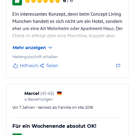
6
/ 6
Ein interessantes Konzept, denn beim Concept Living
München handelt es sich nicht um ein Hotel, sondern
eher um eine Art Wohnheim oder Apartment-Haus. Der
Check-In erfolgt über eine Maschine, klappte aber
reibungslos. Das Zimmer war sehr modern, gemütlich
Mehr anzeigen
und verfügte über Badezimmer sowie eine kleine
seperate Küche - bei diesem Preis unheimlich
Meilengutschrift erhalten
attraktiv, und das im teuren München. Die Lage ist
Hilfreich
Teilen
nicht super zentral, aber mit 10 Minuten Fußweg zur
S-Bahn und rund eine halbe bis dreiviertel Stunde
ins Zentrum noch im…
Marcel
(
41-45
)
4
Bewertungen
Vor 7 Jahren • Verreist als Familie im Mai 2018
Für ein Wochenende absolut OK!