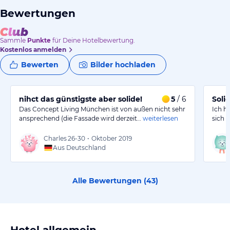
Bewertungen
Sammle
Punkte
für Deine Hotelbewertung.
Kostenlos anmelden
Bewerten
Bilder hochladen
nihct das günstigste aber solide!
5
/ 6
Soli
Das Concept Living München ist von außen nicht sehr
Ich h
ansprechend (die Fassade wird derzeit…
weiterlesen
sich 
Charles
26-30
•
Oktober 2019
Aus Deutschland
Alle Bewertungen (
43
)
Hotel allgemein