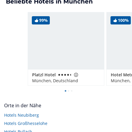
Beliebte Hotels in München
99%
100%
Platzl Hotel
München, Deutschland
München, 
Orte in der Nähe
Hotels
Neubiberg
Hotels
Großhesselohe
Hotels
Pullach