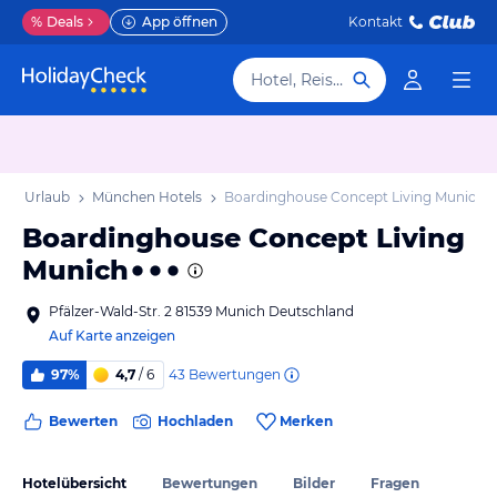
%
Deals
App öffnen
Kontakt
Hotel, Reiseziel
en Urlaub
München Hotels
Boardinghouse Concept Living Munich
Boardinghouse Concept Living
Munich
Pfälzer-Wald-Str. 2 81539 Munich Deutschland
Auf Karte anzeigen
43
Bewertungen
97%
4,7
/ 6
Bewerten
Hochladen
Merken
Hotelübersicht
Bewertungen
Bilder
Fragen