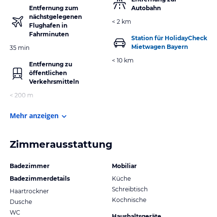
Entfernung zum
Autobahn
nächstgelegenen
< 2 km
Flughafen in
Fahrminuten
Station für HolidayCheck
Mietwagen Bayern
35 min
< 10 km
Entfernung zu
öffentlichen
Verkehrsmitteln
< 200 m
Mehr anzeigen
Zimmerausstattung
Badezimmer
Mobiliar
Badezimmerdetails
Küche
Schreibtisch
Haartrockner
Kochnische
Dusche
WC
Haushaltsgeräte