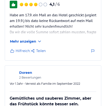
4,1
/ 6
Habe am 17.9. ein Mail an das Hotel geschickt (urgiert
am 19.9.) bis dato keine Rückantwort auf mein Mail
erhalten! Nicht sehr kundenfreundlich!
Da wir die volle Summe sofort zahlen mussten, fragte
ich um eine Kulanzlösung - keine Rückantwort!
Mehr anzeigen
Mussten aufgrund von Hochwasser und Einlieferung
unseres Sohnes ins Spital (mit Rettung) Urlaub
Hilfreich
Teilen
abbrechen!
Sind auch schon das 2. Mal in diesem Hotel, aber
jetzt sicherlich nicht mehr!
Nicht einmal eine Rückantwort auf unser Mail, finde
Doreen
ich nicht ok!
2
Bewertungen
Vor 1 Jahr • Verreist als Familie im September 2022
Gemütliches und sauberes Zimmer, aber
das Frühstück könnte besser sein.