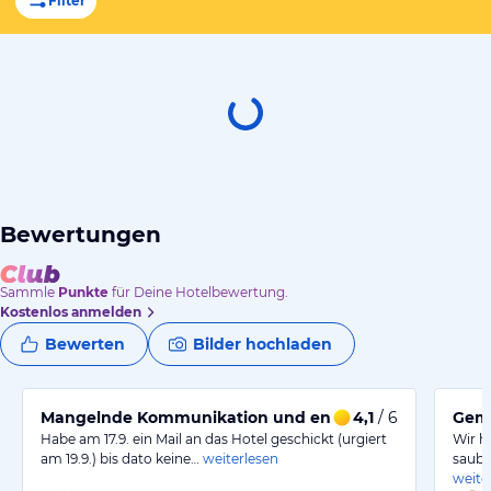
Filter
Bewertungen
Sammle
Punkte
für Deine Hotelbewertung.
Kostenlos anmelden
Bewerten
Bilder hochladen
Mangelnde Kommunikation und enttäuschende Zahlu
4,1
/ 6
Gemü
Habe am 17.9. ein Mail an das Hotel geschickt (urgiert
Wir h
am 19.9.) bis dato keine…
weiterlesen
saube
weite