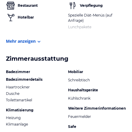
Restaurant
Verpflegung
Spezielle Diät-Menüs (auf
Hotelbar
Anfrage)
Lunchpakete
Mehr anzeigen
Zimmerausstattung
Badezimmer
Mobiliar
Badezimmerdetails
Schreibtisch
Haartrockner
Haushaltsgeräte
Dusche
Kühlschrank
Toilettenartikel
Weitere Zimmerinformationen
Klimatisierung
Feuermelder
Heizung
Klimaanlage
Safe