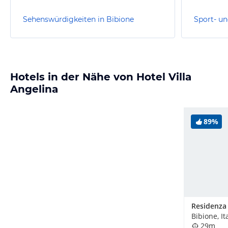
Sehenswürdigkeiten in Bibione
Sport- un
Hotels in der Nähe von Hotel Villa
Angelina
89%
Residenza
Bibione, It
29m