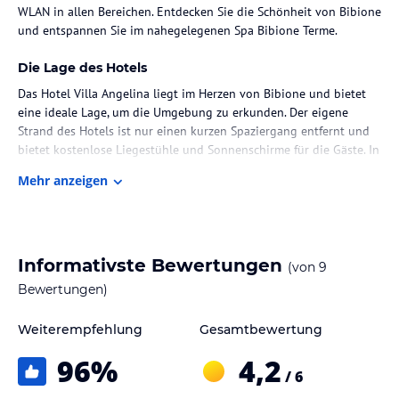
WLAN in allen Bereichen. Entdecken Sie die Schönheit von Bibione
und entspannen Sie im nahegelegenen Spa Bibione Terme.
Die Lage des Hotels
Das Hotel Villa Angelina liegt im Herzen von Bibione und bietet
eine ideale Lage, um die Umgebung zu erkunden. Der eigene
Strand des Hotels ist nur einen kurzen Spaziergang entfernt und
bietet kostenlose Liegestühle und Sonnenschirme für die Gäste. In
unmittelbarer Nähe befindet sich das Spa Bibione Terme, das sich
Mehr anzeigen
perfekt für einen entspannten Wellnesstag eignet.
Zimmer / Unterbringung im Hotel
Die klimatisierten Zimmer im Hotel Villa Angelina bieten eine
Informativste Bewertungen
(von
9
angenehme Rückzugsmöglichkeit nach einem Tag am Strand. Jedes
Zimmer verfügt über eine private Terrasse, auf der Sie die Sonne
Bewertungen)
genießen können. Zur Ausstattung gehören auch ein Kühlschrank
und ein Flachbild-TV. WLAN steht Ihnen in allen Zimmern und
Weiterempfehlung
Gesamtbewertung
öffentlichen Bereichen kostenfrei zur Verfügung.
96
%
4,2
/ 6
Gastronomie im Hotel