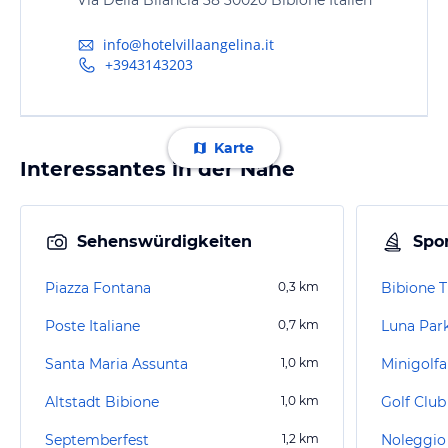
info@hotelvillaangelina.it
+3943143203
Karte
Interessantes in der Nähe
Sehenswürdigkeiten
Spor
Piazza Fontana
0,3
km
Bibione 
Poste Italiane
0,7
km
Luna Park
Santa Maria Assunta
1,0
km
Altstadt Bibione
1,0
km
Golf Club
Septemberfest
1,2
km
Noleggio 