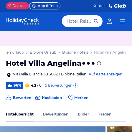
%
Deals
App öffnen
Kontakt
Hotel, Reiseziel
netien Urlaub
Bibione Urlaub
Bibione Hotels
Hotel Villa Angelina
Hotel Villa Angelina
Via Della Bilancia 38 30020 Bibione Italien
Auf Karte anzeigen
9
Bewertungen
96%
4,2
/ 6
Bewerten
Hochladen
Merken
Hotelübersicht
Bewertungen
Bilder
Fragen