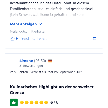
Restaurant aber auch das Hotel lohnt. In diesem
Familienbetrieb ist alles einfach und geschnackvoll
(kein Schwarzwaldbarock) gehalten und sehr
gemütlich. Die Küche verdient den Stern, die Weine
Mehr anzeigen
aus der Region sind hervorragend. Wir haben uns
sehr wohl gefühlt und würden gerne wiederkommen.
Meilengutschrift erhalten
Hilfreich
Teilen
Simone
(
46-50
)
51
Bewertungen
Vor 8 Jahren • Verreist als Paar im September 2017
Kulinarisches Highlight an der schweizer
Grenze
6
/ 6