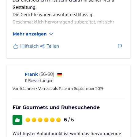
Gestaltung.
Die Gerichte waren absolut erstklassig.
Geschmacklich hervorragend zubereitet, mit sehr
wohlschmeckenden Kombinationen.
Mehr anzeigen
Die hohe Qualität der Produkte stechen hervor.
Sehr angenehmes Frühstück.
Hilfreich
Teilen
Der Service war aufmerksam, professionell und
freundlich.
Das Zimmer war sehr sauber und hochwertig
eingerichtet.
Frank
(
56-60
)
11
Bewertungen
Vor 6 Jahren • Verreist als Paar im September 2019
Für Gourmets und Ruhesuchende
6
/ 6
Wichtigster Anlaufpunkt ist wohl das hervorragende