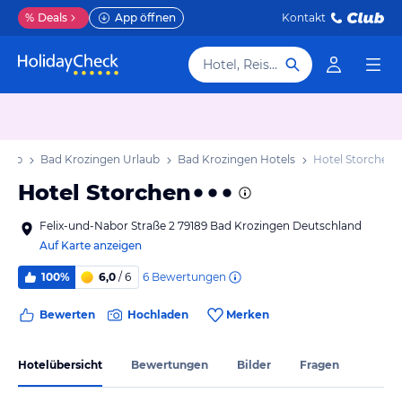
%
Deals
App öffnen
Kontakt
Hotel, Reiseziel
laub
Bad Krozingen Urlaub
Bad Krozingen Hotels
Hotel Storchen
Hotel Storchen
Felix-und-Nabor Straße 2 79189 Bad Krozingen Deutschland
Auf Karte anzeigen
6
Bewertungen
100%
6,0
/ 6
Bewerten
Hochladen
Merken
Hotelübersicht
Bewertungen
Bilder
Fragen