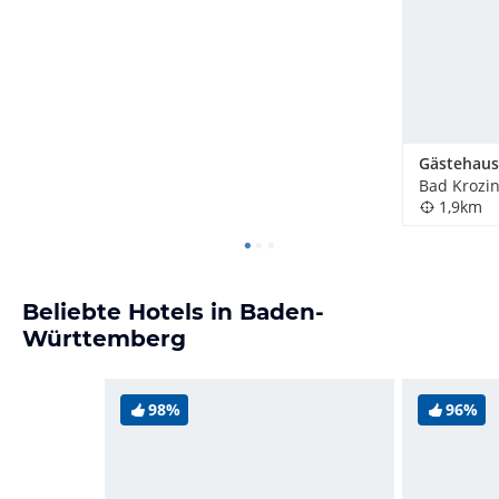
Gästehaus
Bad Krozi
1,9km
Beliebte Hotels in Baden-
Württemberg
98%
96%