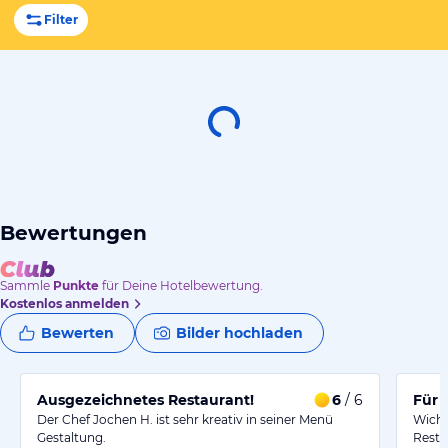
Filter
Bewertungen
Sammle
Punkte
für Deine Hotelbewertung.
Kostenlos anmelden
Bewerten
Bilder hochladen
Ausgezeichnetes Restaurant!
6
/ 6
Für 
Der Chef Jochen H. ist sehr kreativ in seiner Menü
Wicht
Gestaltung.
Resta