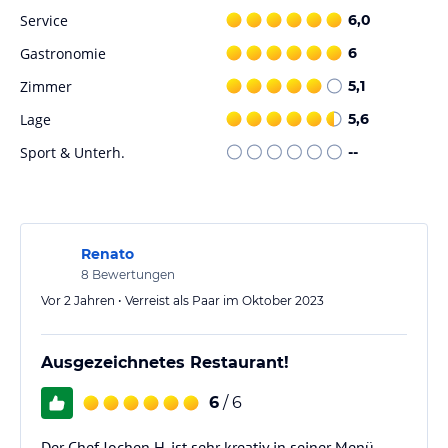
Service
6,0
Gastronomie
6
Zimmer
5,1
Lage
5,6
Sport & Unterh.
--
Renato
8
Bewertungen
Vor 2 Jahren • Verreist als Paar im Oktober 2023
Ausgezeichnetes Restaurant!
6
/ 6
Der Chef Jochen H. ist sehr kreativ in seiner Menü