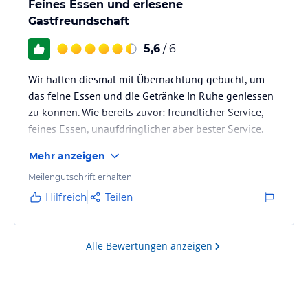
Feines Essen und erlesene
Gastfreundschaft
5,6
/ 6
Wir hatten diesmal mit Übernachtung gebucht, um
das feine Essen und die Getränke in Ruhe geniessen
zu können. Wie bereits zuvor: freundlicher Service,
feines Essen, unaufdringlicher aber bester Service.
Wir freuen uns schon auf ein Wiederkommen. Unser
Mehr anzeigen
Zimmer war einmal "über den Hof", sehr gross, alles
sauber. Das Frühstück war persönlich und liebevoll
Meilengutschrift erhalten
serviert. Und wie schon beim Abendessen alles von
Hilfreich
Teilen
bester Qualität und Geschmack.
Alle Bewertungen anzeigen