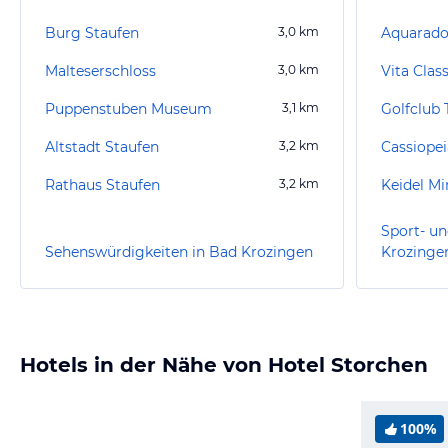
Burg Staufen
3,0
km
Aquarado
Malteserschloss
3,0
km
Vita Clas
Puppenstuben Museum
3,1
km
Golfclub 
Altstadt Staufen
3,2
km
Cassiope
Rathaus Staufen
3,2
km
Sport- un
Sehenswürdigkeiten in Bad Krozingen
Krozinge
Hotels in der Nähe von Hotel Storchen
100%