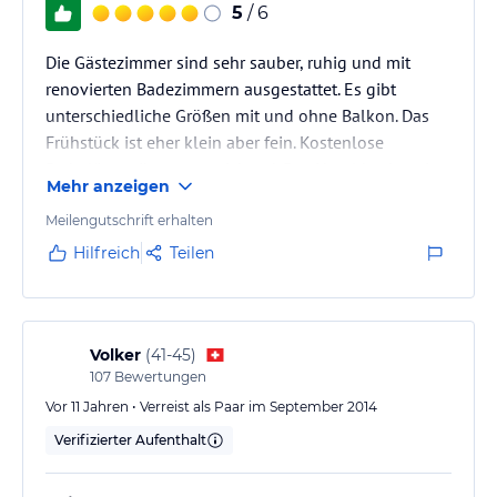
5
/ 6
Die Gästezimmer sind sehr sauber, ruhig und mit
renovierten Badezimmern ausgestattet. Es gibt
unterschiedliche Größen mit und ohne Balkon. Das
Frühstück ist eher klein aber fein. Kostenlose
Parkplätze gibt es ausreichend. Das Hotel besitzt ein
Mehr anzeigen
ausgezeichnetes Restaurant.
Meilengutschrift erhalten
Hilfreich
Teilen
Volker
(
41-45
)
107
Bewertungen
Vor 11 Jahren • Verreist als Paar im September 2014
Verifizierter Aufenthalt