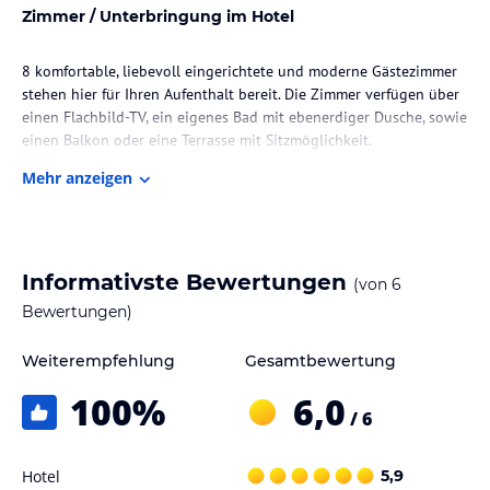
Zimmer / Unterbringung im Hotel
8 komfortable, liebevoll eingerichtete und moderne Gästezimmer
stehen hier für Ihren Aufenthalt bereit. Die Zimmer verfügen über
einen Flachbild-TV, ein eigenes Bad mit ebenerdiger Dusche, sowie
einen Balkon oder eine Terrasse mit Sitzmöglichkeit.
Mehr anzeigen
Das erweiterte kontinentale Frühstück mit hausgemachten
Zutaten wird ab 8
Gastronomie im Hotel
Informativste Bewertungen
(von
6
Das Restaurant im historischen Gebäude von 1764 ist mit einem
Bewertungen)
Michelin Stern ausgezeichnet und für seine hervorragende
Frischeküche weit über die Grenzen des Schwarzwalds bekannt.
Weiterempfehlung
Gesamtbewertung
100
%
6,0
Hinweis:
Allgemeine und unverbindliche
/ 6
Hoteliers-/Veranstalter-/Kataloginformationen. Alle Angaben
ohne Gewähr und ohne Prüfung durch HolidayCheck. Bitte
lies vor der Buchung die verbindlichen
Angebotsdetails
des
Hotel
5,9
jeweiligen Veranstalters.