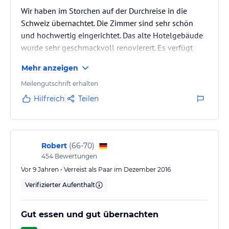
Wir haben im Storchen auf der Durchreise in die
Schweiz übernachtet. Die Zimmer sind sehr schön
und hochwertig eingerichtet. Das alte Hotelgebäude
wurde sehr geschmackvoll renovierert. Es verfügt
über ein mit einem Michelin Stern ausgezeichneten
Mehr anzeigen
Restaurant, welches trotz der kleiner Karte
hervorragend ist. Einziger Kritikpunkt das doch sehr
Meilengutschrift erhalten
überschaubare Frühstück - welches qualitativ
Hilfreich
Teilen
allerdings sehr gut ist. Die Quantität ist
verbesserungswürdig.
Robert
(
66-70
)
454
Bewertungen
Vor 9 Jahren • Verreist als Paar im Dezember 2016
Verifizierter Aufenthalt
Gut essen und gut übernachten