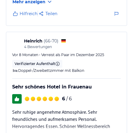
Mehr anzeigen
​Was dieses Hotel so außergewöhnlich macht, ist das
fantastische Team:
Hilfreich
Teilen
​Familie Koller leistet eine unglaubliche Arbeit und
sorgt mit viel Herzblut dafür, dass man sich als Gast
rundum geborgen fühlt.
​Ein ganz besonderes Dankeschön an die Servicekraft
Heinrich
(
66-70
)
Kristin: Sie kümmert sich immer so…
4
Bewertungen
Vor 8 Monaten • Verreist als Paar im Dezember 2025
Verifizierter Aufenthalt
Doppel-/Zweibettzimmer mit Balkon
Sehr schönes Hotel in Frauenau
6
/ 6
Sehr ruhige angenehme Atmosphäre. Sehr
freundliches und aufmerksames Personal.
Hervorragendes Essen. Schöner Wellnessbereich