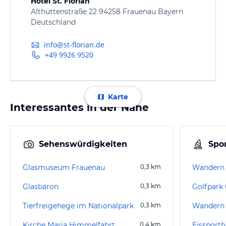
Hotel St. Florian
Althüttenstraße 22 94258 Frauenau Bayern
Deutschland
info@st-florian.de
+49 9926 9520
Karte
Interessantes in der Nähe
Sehenswürdigkeiten
Spor
Glasmuseum Frauenau
0,3
km
Wandern
Glasbaron
0,3
km
Golfpark 
Tierfreigehege im Nationalpark
0,3
km
Wandern 
Kirche Maria Himmelfahrt
0,4
km
Eissporth