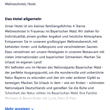
Wellnesshotel, Hotel
Das Hotel allgemein
Unser Hotel ist ein kleines familiengeführtes 4 Sterne
Wellnesshotel in Frauenau im Bayerischen Wald. Wir stehen für
Individualität, einem großen Angebot und herzliche Atmosphäre.
Entspannen Sie in unserem großzügigen Wellnessbereich, mit
beheizten Innen- und Außenpools und verschiedenen Saunen.
Dazu verwöhnen wir unsere Hotelgäste in unserem Restaurant mit
vielen internationalen und bayerischen Schmankerl. Machen Sie
Urlaub im eigenen Land!
Wir befinden uns im Herzen des Nationalparks Bayerischer Wald -
der perfekte Ausgangspunkt, um die wundervolle und unberührte
Natur Bayerns zu erkunden und den ein oder anderen Gipfel zu
besteigen. Machen Sie Urlaub in dem – wie wir finden – schönsten
Nationalpark Deutschlands und genießen Sie die Ruhe und
Schönheit der Natur mitten im Bayerischen Wald. Ihre Familie
Michaela & Bernd Koller mit Lucia, Felix & Paul
Die Lage des Hotels
Mehr anzeigen