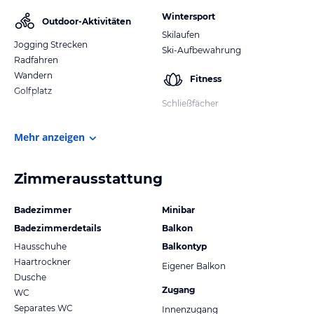
Wintersport
Outdoor-Aktivitäten
Skilaufen
Jogging Strecken
Ski-Aufbewahrung
Radfahren
Wandern
Fitness
Golfplatz
Schließfächer
Mehr anzeigen
Zimmerausstattung
Badezimmer
Minibar
Badezimmerdetails
Balkon
Hausschuhe
Balkontyp
Haartrockner
Eigener Balkon
Dusche
Zugang
WC
Separates WC
Innenzugang