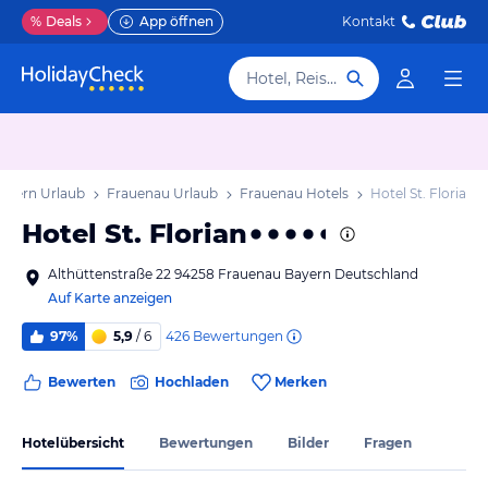
%
Deals
App öffnen
Kontakt
Hotel, Reiseziel
ayern Urlaub
Frauenau Urlaub
Frauenau Hotels
Hotel St. Florian
Hotel St. Florian
Althüttenstraße 22 94258 Frauenau Bayern Deutschland
Auf Karte anzeigen
426
Bewertungen
97%
5,9
/ 6
Bewerten
Hochladen
Merken
Hotelübersicht
Bewertungen
Bilder
Fragen