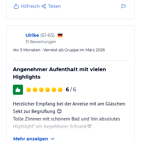
jeweiligen Veranstalters.
Lichtkonzept (zb indirekt bei Bett).
Hilfreich
Teilen
Ausstattung Top. Kühlschrank, Bademantel,
Badetücher,.... alles da.
Restaurant mit angenehmer Athmosphäre, ehrlichen
Ulrike
(
61-65
)
aber auch originellen Gerichten liebevoll angerichtet,
31
Bewertungen
serviert von bodenständig freundlichem und
Vor 5 Monaten • Verreist als Gruppe im März 2026
zuvorkommenden Personal. Frühstück und…
Angenehmer Aufenthalt mit vielen
Highlights
6
/ 6
Herzlicher Empfang bei der Anreise mit am Gläschen
Sekt zur Begrüßung 😊
Tolle Zimmer mit schönem Bad und "ein absolutes
Highlight" ein begehbarer Schrank💯
Sehr freundliche Servicemitarbeiter, die allzeit bereit
Mehr anzeigen