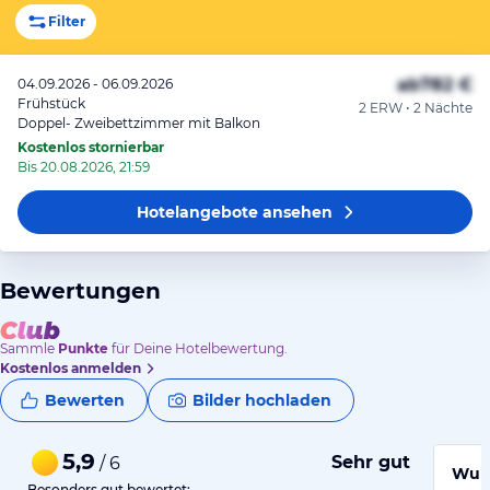
Filter
ab
782 €
04.09.2026 - 06.09.2026
Frühstück
2 ERW • 2 Nächte
Doppel- Zweibettzimmer mit Balkon
Kostenlos stornierbar
Bis 20.08.2026, 21:59
Hotelangebote
ansehen
Bewertungen
Sammle
Punkte
für Deine Hotelbewertung.
Kostenlos anmelden
Bewerten
Bilder hochladen
5,9
Sehr gut
/ 6
Wund
Besonders gut bewertet: