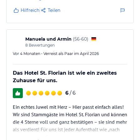
sind, Wünsche zu erfüllen
Hilfreich
Teilen
Manuela und Armin
(
56-60
)
8
Bewertungen
Vor 4 Monaten • Verreist als Paar im April 2026
Das Hotel St. Florian ist wie ein zweites
Zuhause für uns.
6
/ 6
Ein echtes Juwel mit Herz – Hier passt einfach alles!
​Wir sind Stammgäste im Hotel St. Florian und können
die 4 Sterne voll und ganz bestätigen – sie sind mehr
als verdient! Für uns ist jeder Aufenthalt wie „nach
Hause kommen“.