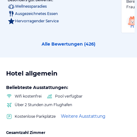
Berei
Wellnessparadies
Fraue
Ausgezeichnetes Essen
Hervorragender Service
Alle Bewertungen (
426
)
Hotel allgemein
Beliebteste Ausstattungen:
Wifi kostenfrei
Pool verfügbar
Über 2 Stunden zum Flughafen
Weitere Ausstattung
Kostenlose Parkplätze
Gesamtzahl Zimmer