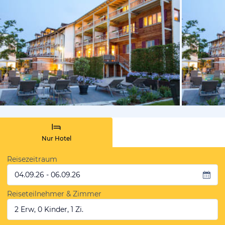
vom Hotelie
Nur Hotel
Reisezeitraum
04.09.26 - 06.09.26
Reiseteilnehmer & Zimmer
2 Erw, 0 Kinder, 1 Zi.