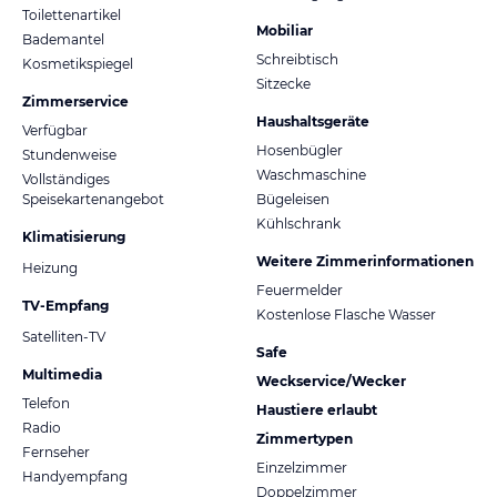
Toilettenartikel
Mobiliar
Bademantel
Schreibtisch
Kosmetikspiegel
Sitzecke
Zimmerservice
Haushaltsgeräte
Verfügbar
Hosenbügler
Stundenweise
Waschmaschine
Vollständiges
Speisekartenangebot
Bügeleisen
Kühlschrank
Klimatisierung
Weitere Zimmerinformationen
Heizung
Feuermelder
TV-Empfang
Kostenlose Flasche Wasser
Satelliten-TV
Safe
Multimedia
Weckservice/Wecker
Telefon
Haustiere erlaubt
Radio
Zimmertypen
Fernseher
Einzelzimmer
Handyempfang
Doppelzimmer