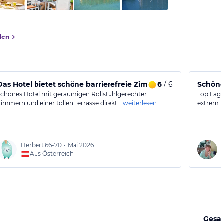
den
Das Hotel bietet schöne barrierefreie Zimmer mit tollem Blic
6
/ 6
Schöne
Schönes Hotel mit geräumigen Rollstuhlgerechten
Top Lag
Zimmern und einer tollen Terrasse direkt…
weiterlesen
extrem 
Herbert
66-70
•
Mai 2026
Aus Österreich
Gesa