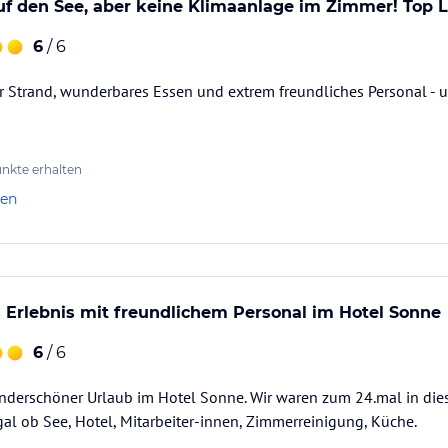
errasse mit Liegen und direktem Strandzugang
uf den See, aber keine Klimaanlage im Zimmer! Top L
6
/ 6
Physiotherapie
r Strand, wunderbares Essen und extrem freundliches Personal - 
nkte erhalten
d-Up-Paddle
len
Erlebnis mit freundlichem Personal im Hotel Sonne
smitteln von einem zum nächsten Ort kommen
6
/ 6
underschöner Urlaub im Hotel Sonne. Wir waren zum 24.mal in di
nfach einen Voucher für den Golfpark
gal ob See, Hotel, Mitarbeiter-innen, Zimmerreinigung, Küche.
en wir ebenfalls gerne für Sie vorab.