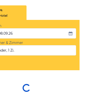
Hotel
m
08.09.26
mer & Zimmer
der, 1 Zi.