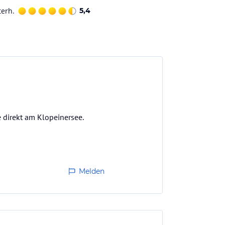
terh.
5,4
 direkt am Klopeinersee.
Melden