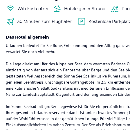
Wifi kostenfrei
Hoteleigener Strand
Poo
30 Minuten zum Flughafen
Kostenlose Parkplät
Das Hotel allgemein
Urlauben bedeutet für Sie Ruhe, Entspannung und den Alltag ganz we
erwartet Sie noch viel mehr.
Die Lage direkt am Ufer des Klopeiner Sees, dem wärmsten Badesee Öst
einzigartig von der aus sich ein Panorama über Berge und den See bi
gestalteten Wellnessbereich des Sonne See Spa inklusive Ruheraum, 
genießen Seenfitness, unschlagbare Golfangebote im 2,5 km entfernt
eine kulinarische Vielfalt Südkärntens mit mediterranen Einflüssen d
Nähe zur Landeshauptstadt Klagenfurt und den angrenzenden Länder
Im Sonne Seebad mit großer Liegewiese ist für Sie ein persönlicher 
Ihres gesamten Urlaubs reserviert - damit ist unbeschwertes Sonnen-,
auf der Wohlfühlterrasse in der gemütlichen Lounge. Für vielfältige 
Einkaufsmöglichkeiten im nahen Zentrum. Der See als Erlebnisraum 