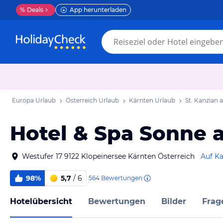
%
Deals
App herunterladen
Europa Urlaub
Österreich Urlaub
Kärnten Urlaub
St. Kanzian 
Hotel & Spa Sonne 
Westufer 17 9122 Klopeinersee Kärnten Österreich
Auf Ka
98%
5,7
/ 6
564
Bewertungen
Hotelübersicht
Bewertungen
Bilder
Frag