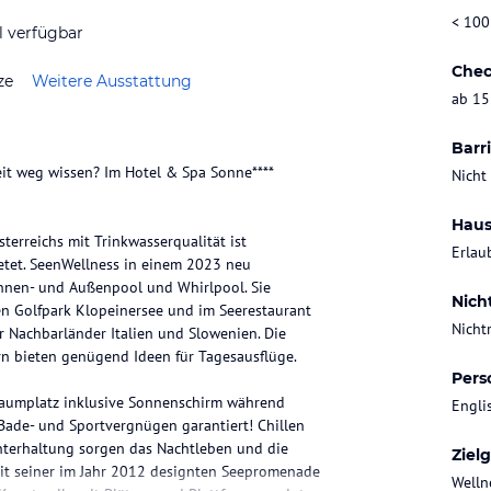
< 100
l verfügbar
Chec
ze
Weitere Ausstattung
ab 15
Barri
it weg wissen? Im Hotel & Spa Sonne****
Nicht
Haus
erreichs mit Trinkwasserqualität ist
Erlau
etet. SeenWellness in einem 2023 neu
Innen- und Außenpool und Whirlpool. Sie
Nich
en Golfpark Klopeinersee und im Seerestaurant
Nicht
er Nachbarländer Italien und Slowenien. Die
n bieten genügend Ideen für Tagesausflüge.
Pers
Traumplatz inklusive Sonnenschirm während
Engli
 Bade- und Sportvergnügen garantiert! Chillen
Unterhaltung sorgen das Nachtleben und die
Ziel
mit seiner im Jahr 2012 designten Seepromenade
Welln