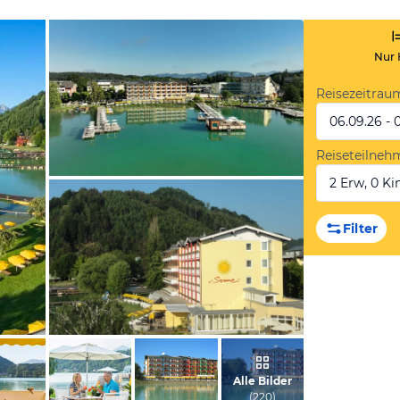
Nur 
Reisezeitrau
06.09.26 - 
Reiseteilneh
2 Erw, 0 Kin
vom Hotelier, Juni 2023
Filter
von Hellmuth, Mai 2015
Alle Bilder
(
220
)