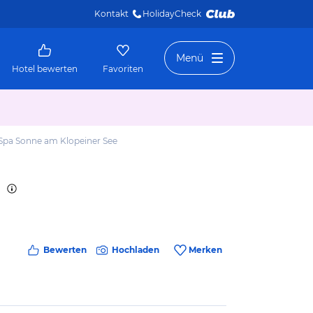
Kontakt
HolidayCheck 
Menü
Hotel bewerten
Favoriten
 Spa Sonne am Klopeiner See
Bewerten
Hochladen
Merken