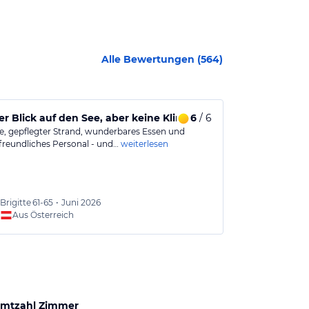
Alle Bewertungen (
564
)
k
r Blick auf den See, aber keine Klimaanlage im Zimmer! Top
6
/ 6
Hervorragen
e, gepflegter Strand, wunderbares Essen und
Es ist immer e
freundliches Personal - und…
weiterlesen
Wir waren zum
Brigitte
61-65
•
Juni 2026
Werne
Aus Österreich
Aus
mtzahl Zimmer