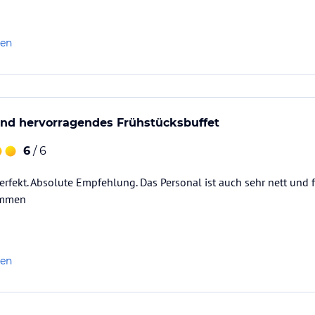
ataloginformationen. Alle Angaben ohne
uchung die verbindlichen
Angebotsdetails
des
len
und hervorragendes Frühstücksbuffet
6
/ 6
erfekt. Absolute Empfehlung. Das Personal ist auch sehr nett und 
ommen
len