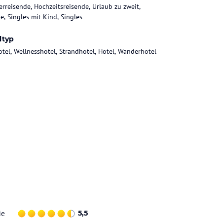
rreisende, Hochzeitsreisende, Urlaub zu zweit,
e, Singles mit Kind, Singles
ltyp
otel, Wellnesshotel, Strandhotel, Hotel, Wanderhotel
ie
5,5