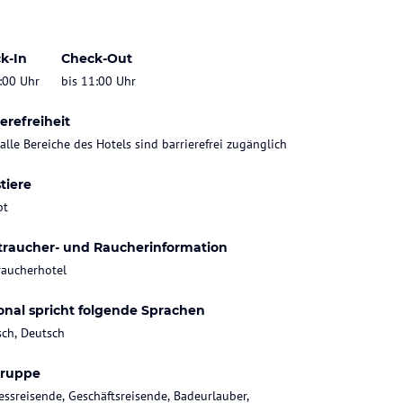
k-In
Check-Out
:00 Uhr
bis 11:00 Uhr
erefreiheit
 alle Bereiche des Hotels sind barrierefrei zugänglich
tiere
bt
traucher- und Raucherinformation
raucherhotel
onal spricht folgende Sprachen
sch, Deutsch
gruppe
essreisende, Geschäftsreisende, Badeurlauber,