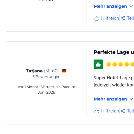
Mehr anzeigen
Hinweis:
Allgemeine und unverbindliche Hoteliers-/Veranstalter-/K
Gewähr und ohne Prüfung durch HolidayCheck. Bitte lies vor der B
Hilfreich
Tei
jeweiligen Veranstalters.
Perfekte Lage 
Tatjana
(
56-60
)
3
Bewertungen
Super Hotel. Lage p
jederzeit wieder k
Vor 1 Monat • Verreist als Paar im
Juni 2026
Mehr anzeigen
Hilfreich
Tei