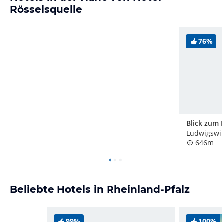
Rösselsquelle
76%
Blick zum
Ludwigswi
646m
Beliebte Hotels in Rheinland-Pfalz
99%
100%