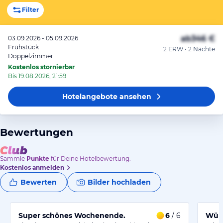
Filter
ab
346 €
03.09.2026 - 05.09.2026
Frühstück
2 ERW • 2 Nächte
Doppelzimmer
Kostenlos stornierbar
Bis 19.08.2026, 21:59
Hotelangebote
ansehen
Bewertungen
Sammle
Punkte
für Deine Hotelbewertung.
Kostenlos anmelden
Bewerten
Bilder hochladen
Super schönes Wochenende.
6
/ 6
Würd