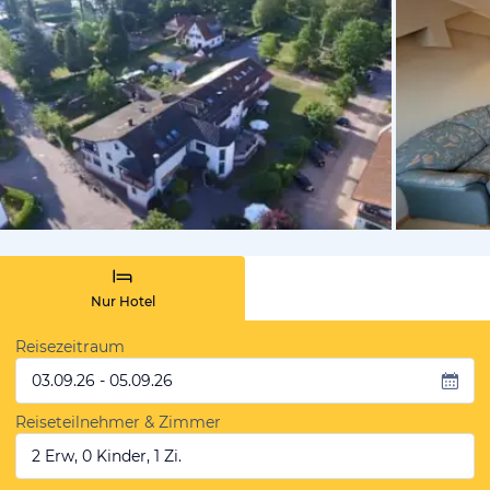
von Booki
Nur Hotel
Reisezeitraum
03.09.26 - 05.09.26
Reiseteilnehmer & Zimmer
2 Erw, 0 Kinder, 1 Zi.