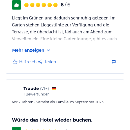
6
/ 6
Liegt im Grünen und dadurch sehr ruhig gelegen. Im
Garten stehen Liegestühle zur Verfügung und die
Terrasse, die überdacht ist, läd auch am Abend zum
Verweilen ein. Eine kleine Gartenlounge, gibt es auch.
Wir wurde sehr freundlich begrüßt und durften
Mehr anzeigen
unsere Hundefreunde(ehemalige Welpen) in der
Lounge begrüßen. Es waren 33 Pers. und 18 Hunde,
Hilfreich
Teilen
davon 16 Pyrenäenberghunde, die sich von ihrer
besten Seite zeigten und sich zich mal
fotographieren liesen.
Traude
(
71+
)
1
Bewertungen
Vor 2 Jahren • Verreist als Familie im September 2023
Würde das Hotel wieder buchen.