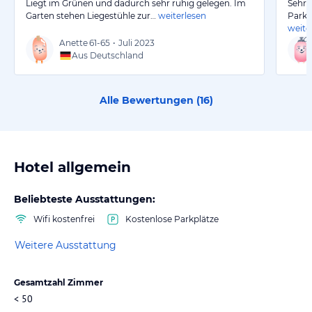
Liegt im Grünen und dadurch sehr ruhig gelegen. Im
Sehr 
Garten stehen Liegestühle zur…
weiterlesen
Parkp
weite
Anette
61-65
•
Juli 2023
Aus Deutschland
Alle Bewertungen (
16
)
Hotel allgemein
Beliebteste Ausstattungen:
Wifi kostenfrei
Kostenlose Parkplätze
Weitere Ausstattung
Gesamtzahl Zimmer
< 50