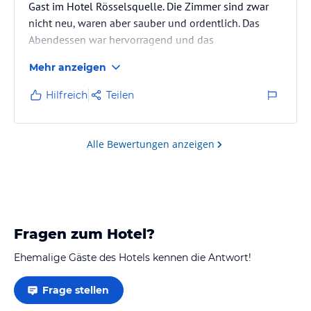
Gast im Hotel Rösselsquelle. Die Zimmer sind zwar
nicht neu, waren aber sauber und ordentlich. Das
Abendessen war hervorragend und das
Frühstücksbuffet war bis zum Schluss gefüllt. Alle
Mehr anzeigen
Mitarbeiterinnen waren freundlich und
zuvorkommend.
Hilfreich
Teilen
Alle Bewertungen anzeigen
Fragen zum Hotel?
Ehemalige Gäste des Hotels kennen die Antwort!
Frage stellen