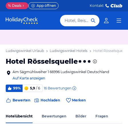
%
Deals
App öffnen
Kontakt
Hotel, Reiseziel
Ludwigswinkel Urlaub
Ludwigswinkel Hotels
Hotel Rösselsquelle
Hotel Rösselsquelle
Am Sägmühlweiher 1 66996 Ludwigswinkel Deutschland
Auf Karte anzeigen
16
Bewertungen
99%
5,9
/ 6
Bewerten
Hochladen
Merken
Hotelübersicht
Bewertungen
Bilder
Fragen