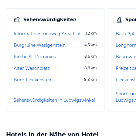
Sehenswürdigkeiten
Spor
Informationsrundweg Area 1 Fischbach
1,2
km
Barfußpf
Burgruine Wasigenstein
4,3
km
Longhorn
Kirche St. Pirminius
8,6
km
Baumwipf
Alter Waschplatz
8,6
km
Freizeit
Burg Fleckenstein
8,8
km
Fleckenst
Sport- un
Sehenswürdigkeiten in Ludwigswinkel
Ludwigsw
Hotels in der Nähe von Hotel