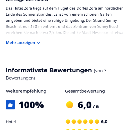
Das Hotel Zora liegt auf dem Hügel des Dorfes Zora am nördlichen
Ende des Sonnenstrandes. Es ist von einem schönen Garten
umgeben und bietet eine ruhige Umgebung. Der Strand Sunny
Beach ist nur 350 m entfernt und das Zentrum von Sunny Beach
erreichen Sie nach etwa 2,5 km. Die antike Stadt Nessebar ist etwa
5 km entfernt.
Mehr anzeigen
Zimmer / Unterbringung im Hotel
Das Hotel Zora verfügt über 20 geräumige Zimmer, die alle im
Hauptgebäude liegen und einen schönen Blick auf den Garten
Informativste Bewertungen
(von
7
oder den Pool bieten. Die Zimmer sind komfortabel und modern
eingerichtet und verfügen über Annehmlichkeiten wie
Bewertungen)
Klimaanlage, Kühlschrank, WLAN, Fernseher und einen Balkon mit
Sitzgelegenheit.
Weiterempfehlung
Gesamtbewertung
100
%
6,0
Gastronomie im Hotel
/ 6
Im hoteleigenen Restaurant Zora können Sie köstliche regionale
und internationale Gerichte genießen. Das Restaurant verfügt über
Hotel
6,0
eine Panoramaterrasse, auf der Sie Ihre Mahlzeiten bei herrlichem
Ausblick einnehmen können. Ein kontinentales Frühstück wird