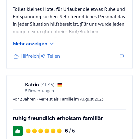
Tolles kleines Hotel für Urlauber die etwas Ruhe und
Entspannung suchen. Sehr freundliches Personal das
in jeder Situation hilfsbereit ist. (Für uns wurde jeden
morgen extra glutenfreies Brot/Brötchen
aufgebacken) Man fühlt sich hier als willkommener
Mehr anzeigen
Gast..
Hilfreich
Teilen
Katrin
(
41-45
)
5
Bewertungen
Vor 2 Jahren • Verreist als Familie im August 2023
ruhig freundlich erholsam familiär
6
/ 6