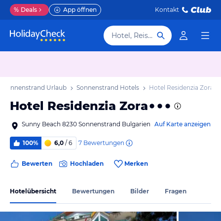
%
Deals
App öffnen
Kontakt
Hotel, Reiseziel
Sonnenstrand Urlaub
Sonnenstrand Hotels
Hotel Residenzia Zora
Hotel Residenzia Zora
Sunny Beach 8230 Sonnenstrand Bulgarien
Auf Karte anzeigen
7
Bewertungen
100%
6,0
/ 6
Bewerten
Hochladen
Merken
Hotelübersicht
Bewertungen
Bilder
Fragen