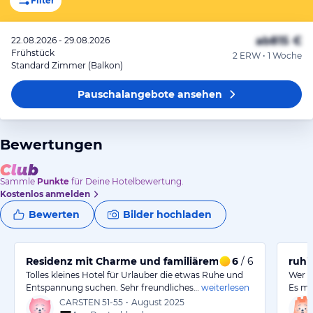
Filter
ab
815 €
22.08.2026 - 29.08.2026
Frühstück
2 ERW • 1 Woche
Standard Zimmer (Balkon)
Pauschalangebote
ansehen
Bewertungen
Sammle
Punkte
für Deine Hotelbewertung.
Kostenlos anmelden
Bewerten
Bilder hochladen
Residenz mit Charme und familiärem Flair
6
/ 6
ruhi
Tolles kleines Hotel für Urlauber die etwas Ruhe und
Wer R
Entspannung suchen. Sehr freundliches…
weiterlesen
Es mu
CARSTEN
51-55
•
August 2025