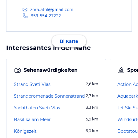
zora.atol@gmail.com
359-554-27222
Karte
Interessantes in der Nähe
Sehenswürdigkeiten
Spor
Strand Sveti Vlas
2,6
km
Action A
Strandpromenade Sonnenstrand
2,7
km
Aquapark
Yachthafen Sveti Vlas
3,3
km
Jet Ski 
Basilika am Meer
5,9
km
Windsurf
Königszelt
6,0
km
Bootstou