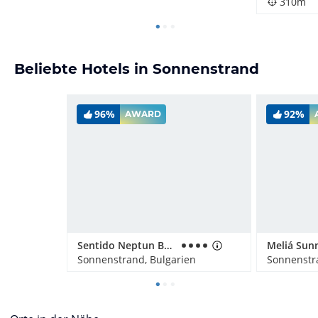
310m
Beliebte Hotels in Sonnenstrand
96%
92%
AWARD
Sentido Neptun Beach
Meliá Sun
Sonnenstrand, Bulgarien
Sonnenstr