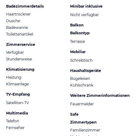
Badezimmerdetails
Minibar inklusive
Haartrockner
Nicht verfügbar
Dusche
Balkon
Badewanne
Balkontyp
Toilettenartikel
Terrasse
Zimmerservice
Mobiliar
Verfügbar
Stundenweise
Schreibtisch
Klimatisierung
Haushaltsgeräte
Heizung
Bügeleisen
Klimaanlage
Kühlschrank
TV-Empfang
Weitere Zimmerinformationen
Satelliten-TV
Feuermelder
Multimedia
Safe
Telefon
Zimmertypen
Fernseher
Familienzimmer